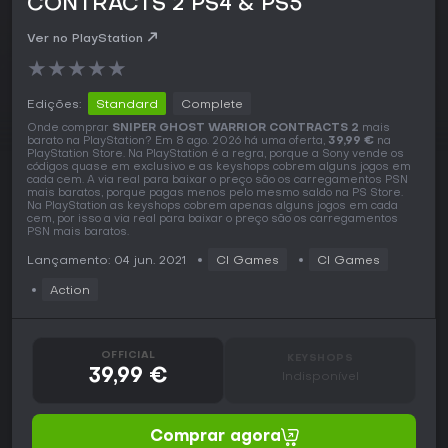
CONTRACTS 2 PS4 & PS5
Ver no PlayStation
★
★
★
★
★
Edições:
Standard
Complete
Onde comprar
SNIPER GHOST WARRIOR CONTRACTS 2
mais
barato na PlayStation? Em 8 ago. 2026 há uma oferta,
39,99 €
na
PlayStation Store. Na PlayStation é a regra, porque a Sony vende os
códigos quase em exclusivo e as keyshops cobrem alguns jogos em
cada cem. A via real para baixar o preço são os carregamentos PSN
mais baratos, porque pagas menos pelo mesmo saldo na PS Store.
Na PlayStation as keyshops cobrem apenas alguns jogos em cada
cem, por isso a via real para baixar o preço são os carregamentos
PSN mais baratos.
Lançamento: 04 jun. 2021
CI Games
CI Games
Action
OFFICIAL
KEYSHOPS
39,99 €
Indisponível
Comprar agora