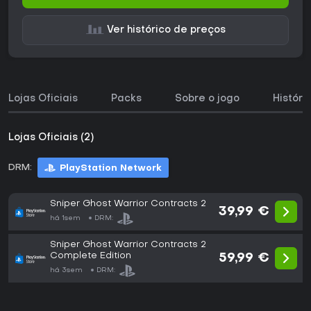
Ver histórico de preços
Lojas Oficiais
Packs
Sobre o jogo
Históri
Lojas Oficiais (2)
DRM:
PlayStation Network
Sniper Ghost Warrior Contracts 2
39,99 €
há 1sem
DRM:
Sniper Ghost Warrior Contracts 2
Complete Edition
59,99 €
há 3sem
DRM: