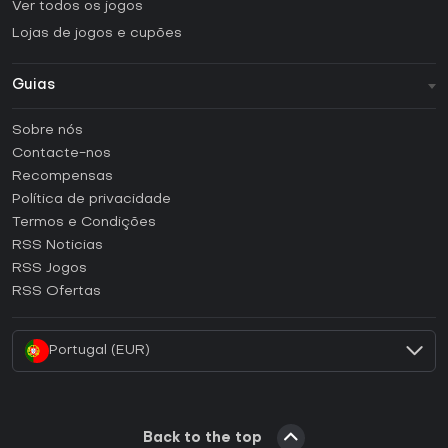
Ver todos os jogos
Lojas de jogos e cupões
Guias
FAQ
Sobre nós
Guias e tutoriais
Contacte-nos
Como ativar uma CD Key Steam?
Recompensas
Como ativar uma CD Key Epic Games?
Política de privacidade
Termos e Condições
Como ativar uma CD Key GOG?
RSS Noticias
Como ativar uma CD Key Ubisoft Connect?
RSS Jogos
Como ativar uma CD Key EA App?
RSS Ofertas
Como ativar uma CD Key Battle.net?
Portugal (EUR)
Back to the top