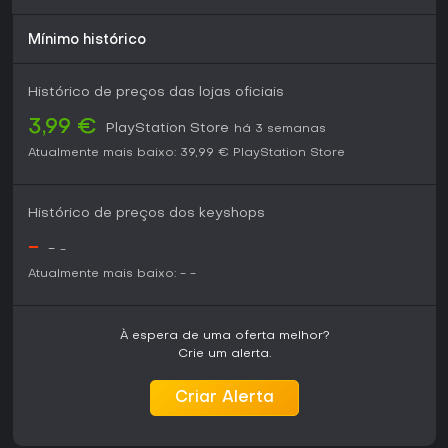
avaliações, destacando a simulação de tiros e a fidelidade
visual nas plataformas atuais. É indicado para quem busca
Mínimo histórico
uma campanha single-player sem elementos multiplayer,
especialmente aqueles interessados em balística realista e
abordagens furtivas em vez de ação acelerada. O jogo
Histórico de preços das lojas oficiais
está disponível para PS4 e PS5, com a expansão incluída
sem custo adicional.
3,99 €
PlayStation Store
há 3 semanas
Atualmente mais baixo:
39,99 €
PlayStation Store
Histórico de preços dos keyshops
-
-
-
Atualmente mais baixo:
-
-
À espera de uma oferta melhor?
Crie um alerta.
Criar Alerta