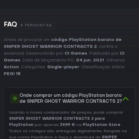
FAQ
8 PERGUNTAS
Antes de procurar um
código PlayStation barato de
SNIPER GHOST WARRIOR CONTRACTS 2
, confira o
essencial. Desenvolvido por
CI Games
. Publicado por
CI
Games
. Data de lançamento PC:
04 jun. 2021
. Géneros:
Action
. Categorias:
Single-player
. Classificação etária:
PEGI 18
.
Onde comprar um código PlayStation barato
Q
de SNIPER GHOST WARRIOR CONTRACTS 2?
Usando o nosso comparador de preços, pode comprar
SNIPER GHOST WARRIOR CONTRACTS 2 para
PlayStation
por apenas
39,99 €
na
PlayStation Store
.
Todos os códigos são entregues digitalmente. Resgate na
sua conta PlayStation e faça o download de
SNIPER