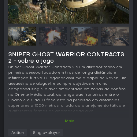
SNIPER GHOST WARRIOR CONTRACTS
2 - sobre o jogo
Sniper Ghost Warrior Contracts 2 é um atirador tático em
primeira pessoa focado em tiros de longa distância e
infiltração furtiva. O jogador assume o papel de Raven, um
assassino de aluguel, e cumpre objetivos em uma
campanha single-player ambientada em zonas de conflito
no Oriente Médio atual, ao longo das fronteiras entre o
Líbano e a Síria. O foco está na precisão em distâncias
superiores a 1000 metros, aliada ao planejamento tático e
a diferentes formas de abordar cada alvo.
+Mais
Jogabilidade
A jogabilidade gira em torno do reconhecimento com
Action
Single-player
binóculos, escolha de posições vantajosas e execução dos