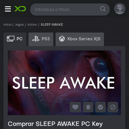
Todas
Início
Jogos
Action
SLEEP AWAKE
PC
PS5
Xbox Series X|S
Comprar SLEEP AWAKE PC Key