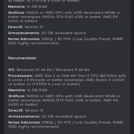
cooperativos que desviem o foco da narrativa de horror.
or better, or i7 4770K 4-core or better)
Memória:
16 GB RAM
Story and Setting
Gráficos:
NVIDIA or AMD GPU with 6GB dedicated VRAM or
better (examples: NVIDIA GTX 1060 6GB or better, AMD RX
O mundo do jogo retrata o último bastião da humanidade,
6600 or better)
uma cidade onde o sono é sinônimo de extinção. Facções
DirectX:
Version 12
rivais surgem como grupos em guerra, promovendo
Armazenamento:
60 GB available space
experimentos radicais como sobrecarga sensorial ou
Notas Adicionais:
1080p / 30 FPS / Low Quality Preset, NVME
despertares ritualísticos para desafiar o Hush. O
SSD highly recommended
envolvimento pessoal de Katja é salvar quem ama em meio
ao caos, enfrentando horrores ancorados em traumas
passados. O cenário une horror cósmico a visuais
Recomendado:
psicodélicos, com luzes ondulantes e paletas de cores
vibrantes que alteram a percepção. Isso gera uma
SO:
Windows 10 64-Bit / Windows 11 64-Bit
inquietação constante, enquanto espaços familiares se
Processador:
AMD Zen 2 or Intel 4th Gen I7 CPU @3.5Ghz with
transformam em reinos pesadelescos, espelhando as
4 cores / 8 threads or better (examples: AMD Ryzen 5 2600X
fronteiras borradas entre vida, sono e morte.
or better, or i7 4770K 4-core or better)
Memória:
16 GB RAM
Vale a pena jogar?
Gráficos:
NVIDIA or AMD GPU with 6GB dedicated VRAM or
better (examples: NVIDIA GTX 1060 6GB or better, AMD RX
Sleep Awake atrai fãs de horror psicológico que valorizam
6600 or better)
jogos guiados por história e profundidade atmosférica, em
DirectX:
Version 12
vez de ação frenética. Sua premissa inovadora e estilo
Armazenamento:
60 GB available space
visual renderam recepção majoritariamente positiva em
plataformas como Steam, com 70% das 118 avaliações de
Notas Adicionais:
1080p / 30 FPS / Low Quality Preset, NVME
SSD highly recommended
usuários positivas até o início de 2026. Jogadores elogiam
o pesadelo imersivo e alucinante que cria, embora alguns