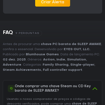
Criar Alerta
FAQ
9 PERGUNTAS
Antes de procurar uma
chave PC barata de SLEEP AWAKE
,
confira o essencial. Desenvolvido por
EYES OUT, LLC.
.
Publicado por
Blumhouse Games
. Data de lançamento PC:
02 dez. 2025
. Géneros:
Action
,
Indie
,
Simulation
,
Adventure
. Categorias:
Family Sharing
,
Single-player
,
Steam Achievements
,
Full controller support
.
Onde comprar uma chave Steam ou CD Key
Q
barata de SLEEP AWAKE?
Usando o nosso comparador de preços e códigos de
desconto verificados, pode comprar uma
chave de SLEEP