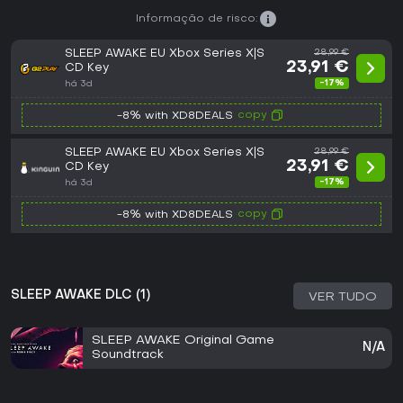
Informação de risco:
SLEEP AWAKE EU Xbox Series X|S
28,99 €
23,91 €
CD Key
-17%
há 3d
copy
-8% with XD8DEALS
SLEEP AWAKE EU Xbox Series X|S
28,99 €
23,91 €
CD Key
-17%
há 3d
copy
-8% with XD8DEALS
SLEEP AWAKE DLC (1)
VER TUDO
SLEEP AWAKE Original Game
N/A
Soundtrack