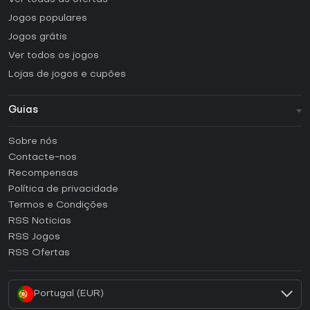
Jogos populares
Jogos grátis
Ver todos os jogos
Lojas de jogos e cupões
Guias
FAQ
Sobre nós
Guias e tutoriais
Contacte-nos
Como ativar uma CD Key Steam?
Recompensas
Como ativar uma CD Key Epic Games?
Política de privacidade
Termos e Condições
Como ativar uma CD Key GOG?
RSS Noticias
Como ativar uma CD Key Ubisoft Connect?
RSS Jogos
Como ativar uma CD Key EA App?
RSS Ofertas
Como ativar uma CD Key Battle.net?
Portugal (EUR)