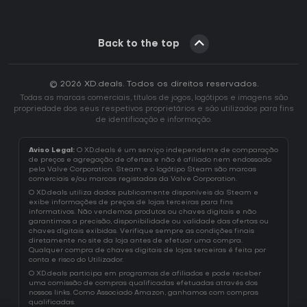
Back to the top
© 2026 XD.deals. Todos os direitos reservados.
Todas as marcas comerciais, títulos de jogos, logótipos e imagens são
propriedade dos seus respetivos proprietários e são utilizados para fins
de identificação e informação.
Aviso Legal:
O XD.deals é um serviço independente de comparação
de preços e agregação de ofertas e não é afiliado nem endossado
pela Valve Corporation. Steam e o logótipo Steam são marcas
comerciais e/ou marcas registadas da Valve Corporation.
O XD.deals utiliza dados publicamente disponíveis da Steam e
exibe informações de preços de lojas terceiras para fins
informativos. Não vendemos produtos ou chaves digitais e não
garantimos a precisão, disponibilidade ou validade das ofertas ou
chaves digitais exibidas. Verifique sempre as condições finais
diretamente no site da loja antes de efetuar uma compra.
Qualquer compra de chaves digitais de lojas terceiras é feita por
conta e risco do Utilizador.
O XD.deals participa em programas de afiliados e pode receber
uma comissão de compras qualificadas efetuadas através dos
nossos links. Como Associado Amazon, ganhamos com compras
qualificadas.