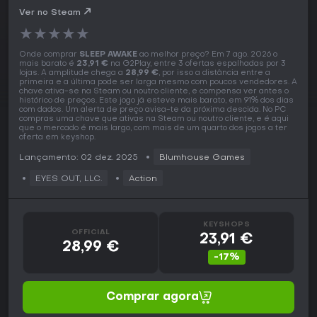
Ver no Steam
★
★
★
★
★
Onde comprar
SLEEP AWAKE
ao melhor preço? Em 7 ago. 2026 o
mais barato é
23,91 €
na G2Play, entre 3 ofertas espalhadas por 3
lojas. A amplitude chega a
28,99 €
, por isso a distância entre a
primeira e a última pode ser larga mesmo com poucos vendedores. A
chave ativa-se na Steam ou noutro cliente, e compensa ver antes o
histórico de preços. Este jogo já esteve mais barato, em 91% dos dias
com dados. Um alerta de preço avisa-te da próxima descida. No PC
compras uma chave que ativas na Steam ou noutro cliente, e é aqui
que o mercado é mais largo, com mais de um quarto dos jogos a ter
oferta em keyshop.
Lançamento: 02 dez. 2025
Blumhouse Games
EYES OUT, LLC.
Action
KEYSHOPS
OFFICIAL
23,91 €
28,99 €
-17%
Comprar agora