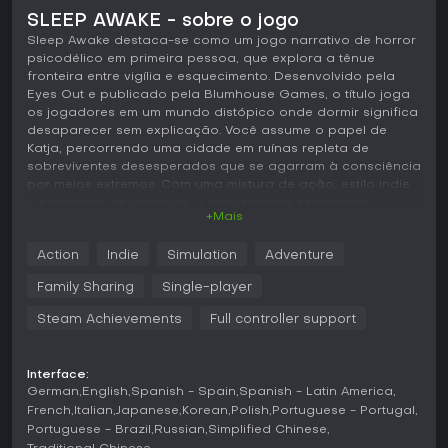
SLEEP AWAKE - sobre o jogo
Sleep Awake destaca-se como um jogo narrativo de horror
psicodélico em primeira pessoa, que explora a tênue
fronteira entre vigília e esquecimento. Desenvolvido pela
Eyes Out e publicado pela Blumhouse Games, o título joga
os jogadores em um mundo distópico onde dormir significa
desaparecer sem explicação. Você assume o papel de
Katja, percorrendo uma cidade em ruínas repleta de
sobreviventes desesperados que se agarram à consciência
por meios extremos. Com uma mistura de ação, estilo indie
e elementos de aventura, o jogo prioriza exploração,
+Mais
resolução de puzzles e furtividade em uma experiência
single-player ideal para fãs de horror atmosférico.
Action
Indie
Simulation
Adventure
Jogabilidade
Family Sharing
Single-player
Em Sleep Awake, a essência está na sobrevivência em um
cenário pesadelesco, onde qualquer instante de descanso
Steam Achievements
Full controller support
pode significar o fim. Como Katja, você atravessa
ambientes meticulosamente criados que se contorcem e
distorcem, fundindo realidade com visões alucinatórias. A
Interface:
furtividade é crucial para escapar de membros distorcidos
German
English
Spanish - Spain
Spanish - Latin America
de cultos que impõem métodos brutais para permanecer
French
Italian
Japanese
Korean
Polish
Portuguese - Portugal
acordados. Os puzzles demandam observação atenta e
Portuguese - Brazil
Russian
Simplified Chinese
interação com o entorno, manipulando luz, som ou objetos