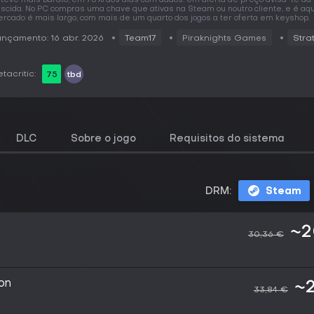
teve mais barato, em 78% dos dias com dados. Um alerta de preço avisa-te da
scida. No PC compras uma chave que ativas na Steam ou noutro cliente, e é aqu
rcado é mais largo, com mais de um quarto dos jogos a ter oferta em keyshop.
nçamento: 16 abr. 2026
Team17
Piraknights Games
Stra
tacritic:
75
tbd
DLC
Sobre o jogo
Requisitos do sistema
DRM:
Steam
~2
30,36 €
on
~2
33,84 €