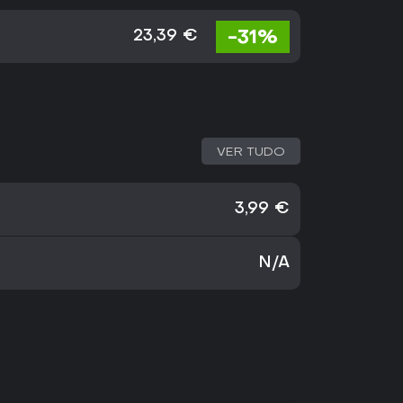
-31%
23,39 €
VER TUDO
3,99 €
N/A