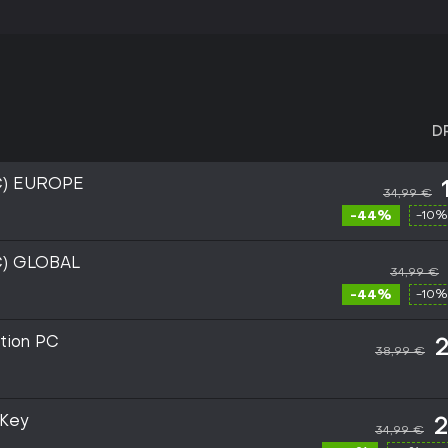
D
PC) EUROPE
34,99 €
-44%
-10%
C) GLOBAL
34,99 €
-44%
-10%
ition PC
2
38,99 €
 Key
2
34,99 €