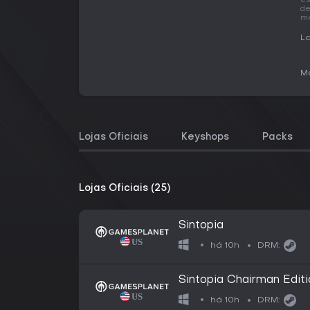
es
de
me
La
Me
Lojas Oficiais
Keyshops
Packs
Lojas Oficiais (25)
Sintopia
há 10h
DRM:
Sintopia Chairman Editi
há 10h
DRM: