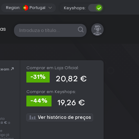
Region:
Portugal
Keyshops:
Todas as plataformas
as
Comprar em Loja Oficial:
Steam
-31%
20,82 €
Comprar em Keyshops:
-44%
19,26 €
Ver histórico de preços
sta
26 €
a
de
ogo já