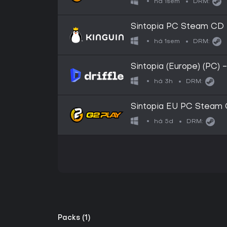
há 1sem
DRM:
Sintopia PC Steam CD
há 1sem
DRM:
Sintopia (Europe) (PC) 
há 3h
DRM:
Sintopia EU PC Steam
há 5d
DRM:
Packs (1)