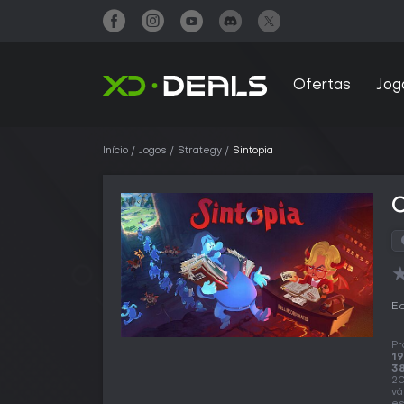
Ofertas
Jog
Início
Jogos
Strategy
Sintopia
Ed
Pr
19
38
20
vá