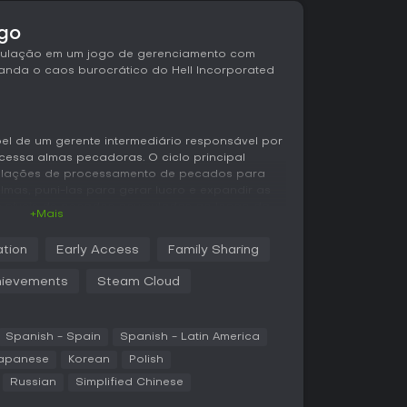
ogo
simulação em um jogo de gerenciamento com
nda o caos burocrático do Hell Incorporated
el de um gerente intermediário responsável por
cessa almas pecadoras. O ciclo principal
nstalações de processamento de pecados para
lmas, puni-las para gerar lucro e expandir as
 níveis de pecados acumulados ao longo da
+Mais
ação para evitar corrupções que podem criar
.
ation
Early Access
Family Sharing
r e supervisionar funcionários excêntricos que
ievements
Steam Cloud
iárias, garantindo que sejam pagos para
ivinos permitem interferir no Overworld, com
rnos para motivar a população viva, chamada
nstante de ressurreição e suprimento de almas.
Spanish - Spain
Spanish - Latin America
apanese
Korean
Polish
re eficiência e decisões mesquinhas, permitindo
Russian
Simplified Chinese
das do inferno enquanto escolhe uma
ente ou vingativa como figura divina.