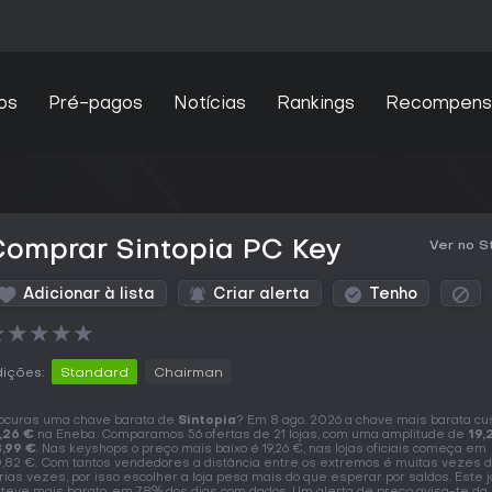
os
Pré-pagos
Notícias
Rankings
Recompens
Comprar Sintopia PC Key
Ver no 
Adicionar à lista
Criar alerta
Tenho
★
★
★
★
★
ições:
Standard
Chairman
ocuras uma chave barata de
Sintopia
? Em 8 ago. 2026 a chave mais barata cu
,26 €
na Eneba. Comparamos 56 ofertas de 21 lojas, com uma amplitude de
19,
,99 €
. Nas keyshops o preço mais baixo é 19,26 €, nas lojas oficiais começa em
,82 €. Com tantos vendedores a distância entre os extremos é muitas vezes 
rias vezes, por isso escolher a loja pesa mais do que esperar por saldos. Este j