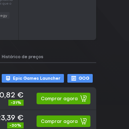
 próxima
i que o
tegy
Histórico de preços
Epic Games Launcher
GOG
0,82 €
Comprar agora
-31%
3,39 €
Comprar agora
-30%