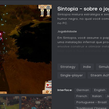
Sintopia - sobre o j
Sintopia mistura estratégia e 
humor negro, no qual você coma
no PC.
Jogabilidade
Em Sintopia, você assume o pap
uma instalação infernal que pro
envolve construir e otimizar i
lidar com o fluxo constante de a
operações. Você acompanha os
vida e ergue centros de purific
demônios ou reduzir a eficiência
Strategy
Indie
Simul
O gerenciamento inclui contrata
Single-player
Steam Ach
lidam com papelada e tarefas d
prevenir interrupções. Poderes d
ferramentas como raios ou infe
de Humus, mantendo um ciclo co
Interface:
German
English
French
Italian
J
O jogo destaca o equilíbrio ent
Portuguese - Brazil
moldar seu império pelas cama
abordagem misericordiosa, efici
Traditional Chinese