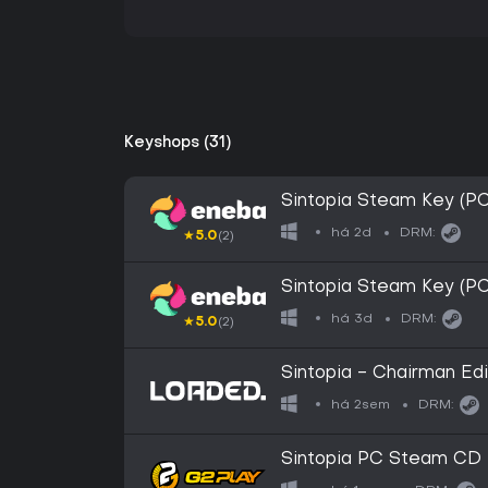
Keyshops (31)
Sintopia Steam Key (
há 2d
DRM:
★
5.0
(2)
Sintopia Steam Key (P
há 3d
DRM:
★
5.0
(2)
Sintopia - Chairman Ed
há 2sem
DRM:
Sintopia PC Steam CD