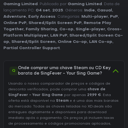
Gaming Limited
. Publicado por
Gaming Limited
. Data de
lançamento PC:
04 set. 2025
. Géneros:
Indie
,
Casual
,
Adventure
,
Early Access
. Categorias:
Multi-player
,
PvP
,
Online PvP
,
Shared/Split Screen PvP
,
Remote Play
Together
,
Family Sharing
,
Co-op
,
Single-player
,
Cross-
Platform Multiplayer
,
LAN PvP
,
Shared/Split Screen Co-
op
,
Shared/Split Screen
,
Online Co-op
,
LAN Co-op
,
Partial Controller Support
.
Onde comprar uma chave Steam ou CD Key
Q
barata de SingFever - Your Sing Game?
Usando o nosso comparador de preços e códigos de
desconto verificados, pode comprar uma
chave de
SingFever - Your Sing Game
por apenas
29,99 €
. Esta
oferta está disponível na
Steam
e é uma das mais baratas
do mercado. Todas as chaves listadas no XD.deals são
entregues digitalmente e disponíveis para download
imediato após o pagamento. Os preços já incluem taxas
de processamento e códigos promocionais aplicados,