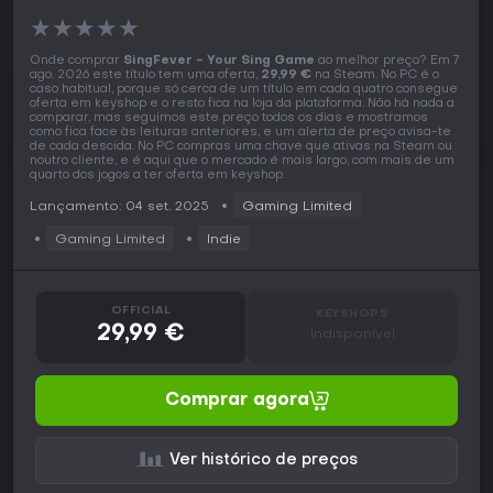
★
★
★
★
★
Onde comprar
SingFever - Your Sing Game
ao melhor preço? Em 7
ago. 2026 este título tem uma oferta,
29,99 €
na Steam. No PC é o
caso habitual, porque só cerca de um título em cada quatro consegue
oferta em keyshop e o resto fica na loja da plataforma. Não há nada a
comparar, mas seguimos este preço todos os dias e mostramos
como fica face às leituras anteriores, e um alerta de preço avisa-te
de cada descida. No PC compras uma chave que ativas na Steam ou
noutro cliente, e é aqui que o mercado é mais largo, com mais de um
quarto dos jogos a ter oferta em keyshop.
Lançamento: 04 set. 2025
Gaming Limited
Gaming Limited
Indie
OFFICIAL
KEYSHOPS
29,99 €
Indisponível
Comprar agora
Ver histórico de preços