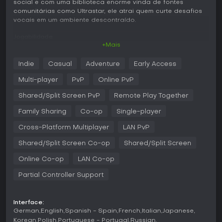
social e com uma biblioteca enorme vinda de fontes
comunitárias como Ultrastar, ele atrai quem curte desafios
vocais em um ambiente descontraído.
Jogabilidade
+Mais
No coração de SingFever está a escolha de faixas e o
canto junto às letras na tela, enquanto o jogo analisa sua
Indie
Casual
Adventure
Early Access
voz. A detecção de pitch dá feedback imediato, premiando
precisão com pontos e bônus por floreios criativos. Dá
Multi-player
PvP
Online PvP
para usar smartphones como microfones, facilitando
sessões em grupo. Opções de customização deixam você
Shared/Split Screen PvP
Remote Play Together
ajustar avatares e visuais de palco, dando um toque
Family Sharing
Co-op
Single-player
pessoal às apresentações. O sistema suporta faixas de
áudio em alta qualidade, garantindo som nítido durante o
Cross-Platform Multiplayer
LAN PvP
jogo.
Shared/Split Screen Co-op
Shared/Split Screen
Além do canto básico, há elementos interativos como
multiplicadores de pontuação por notas difíceis ou ritmo
Online Co-op
LAN Co-op
mantido. Monte playlists de uma coleção extensa, com
músicas novas chegando via updates. A mecânica incentiva
Partial Controller Support
rejogabilidade rastreando progresso e liberando efeitos,
mantendo as sessões envolventes para cantores casuais e
competidores.
Interface:
German
English
Spanish - Spain
French
Italian
Japanese
Modos de Jogo
Korean
Polish
Portuguese - Portugal
Russian