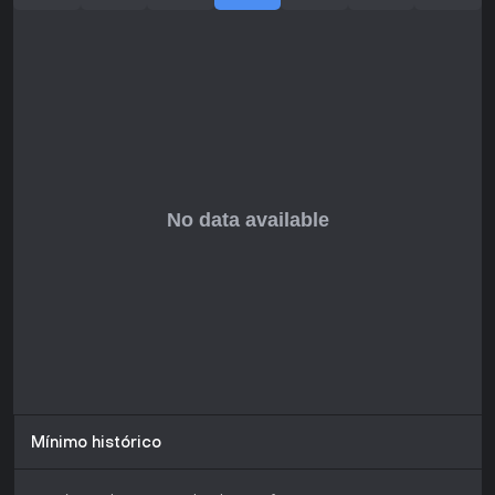
desenvolvimento ativo no início de 2026, prometendo mais
melhorias.
Se você gosta de construir com as próprias mãos e testar
ideias em sessões solo ou compartilhadas, esse título cai
como uma luva, com entrada acessível para iniciantes e
profundidade para veteranos. Fãs de caos multiplayer puro
ou desafios detalhados vão se empolgar, embora as
exigências de hardware possam pesar em algumas
configs.
Mínimo histórico