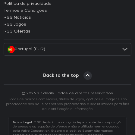
Como ativar uma CD Key Epic Games?
Política de privacidade
Termos e Condições
Como ativar uma CD Key GOG?
RSS Noticias
Como ativar uma CD Key Ubisoft Connect?
RSS Jogos
Como ativar uma CD Key EA App?
RSS Ofertas
Como ativar uma CD Key Battle.net?
Portugal (EUR)
Back to the top
© 2026 XD.deals. Todos os direitos reservados.
Todas as marcas comerciais, títulos de jogos, logótipos e imagens são
propriedade dos seus respetivos proprietários e são utilizados para fins
de identificação e informação.
Aviso Legal:
O XD.deals é um serviço independente de comparação
de preços e agregação de ofertas e não é afiliado nem endossado
pela Valve Corporation. Steam e o logótipo Steam são marcas