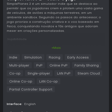
SimplePlanes 2 é um simulador indie que se destaca ao
permitir que os jogadores criem e pilotem uma vasta gama
de veículos, de aviões a máquinas terrestres, em um
ambiente sandbox. Seguindo os passos do antecessor, o
jogo prioriza a construção criativa e o voo baseado em
física, conquistando novatos e fãs antigos que adoram
mexer em criações personalizadas.
Jogabilidade
Em SimplePlanes 2, a experiência central gira em torno de
+Mais
um editor intuitivo onde você encaixa peças para montar
aviões, carros, barcos e muito mais. O sistema traz asas
Indie
Simulation
Racing
Early Access
curvas altamente personalizáveis, motores a jato
procedurais, pods de mira, bombas guiadas a laser,
Multi-player
PvP
Online PvP
Family Sharing
foguetes, componentes subaquáticos e fuselagens
aprimoradas. Após a montagem, os veículos ganham vida
Co-op
Single-player
LAN PvP
Steam Cloud
em um mundo movido a física, com efeitos ambientais
Online Co-op
LAN Co-op
melhorados como nuvens volumétricas, neblina, texturas de
terreno e um sistema de água com ondas e visuais
Partial Controller Support
submersos.
A exploração tem papel de destaque, com a maior ilha já
criada, repleta de cidades, aeroportos e desafios variados.
Interface:
English
É possível aprimorar naves antigas do primeiro jogo graças