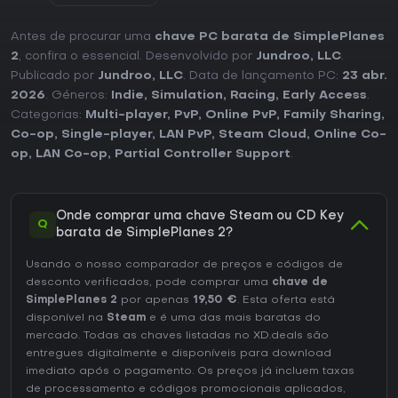
Antes de procurar uma
chave PC barata de SimplePlanes
2
, confira o essencial. Desenvolvido por
Jundroo, LLC
.
Publicado por
Jundroo, LLC
. Data de lançamento PC:
23 abr.
2026
. Géneros:
Indie
,
Simulation
,
Racing
,
Early Access
.
Categorias:
Multi-player
,
PvP
,
Online PvP
,
Family Sharing
,
Co-op
,
Single-player
,
LAN PvP
,
Steam Cloud
,
Online Co-
op
,
LAN Co-op
,
Partial Controller Support
.
Onde comprar uma chave Steam ou CD Key
Q
barata de SimplePlanes 2?
Usando o nosso comparador de preços e códigos de
desconto verificados, pode comprar uma
chave de
SimplePlanes 2
por apenas
19,50 €
. Esta oferta está
disponível na
Steam
e é uma das mais baratas do
mercado. Todas as chaves listadas no XD.deals são
entregues digitalmente e disponíveis para download
imediato após o pagamento. Os preços já incluem taxas
de processamento e códigos promocionais aplicados,