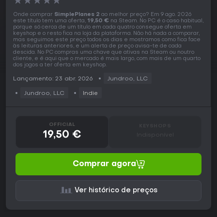
★
★
★
★
★
Onde comprar
SimplePlanes 2
ao melhor preço? Em 9 ago. 2026
este título tem uma oferta,
19,50 €
na Steam. No PC é o caso habitual,
porque só cerca de um título em cada quatro consegue oferta em
keyshop e o resto fica na loja da plataforma. Não há nada a comparar,
mas seguimos este preço todos os dias e mostramos como fica face
às leituras anteriores, e um alerta de preço avisa-te de cada
descida. No PC compras uma chave que ativas na Steam ou noutro
cliente, e é aqui que o mercado é mais largo, com mais de um quarto
dos jogos a ter oferta em keyshop.
Lançamento: 23 abr. 2026
Jundroo, LLC
Jundroo, LLC
Indie
OFFICIAL
KEYSHOPS
19,50 €
Indisponível
Comprar agora
Ver histórico de preços