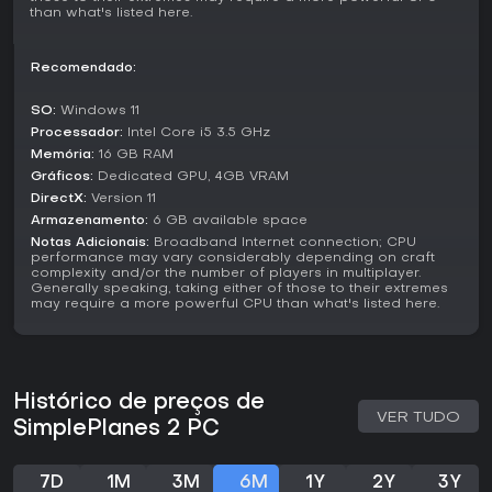
usando peças avançadas em cenários personalizados.
than what's listed here.
Atualizações Recentes e Recursos
Recomendado:
As novidades mais recentes incluem uma demo com
mecânicas de carro reformuladas e atualizações incríveis
SO:
Windows 11
nos motores, ampliando a variedade de veículos. Essas
Processador:
Intel Core i5 3.5 GHz
mudanças partem da fase de playtest, onde o feedback
elogiou as bases sólidas apesar das exigências de
Memória:
16 GB RAM
desempenho em hardware.
Gráficos:
Dedicated GPU, 4GB VRAM
DirectX:
Version 11
O lado comunitário brilha com criações compartilhadas,
Armazenamento:
6 GB available space
dando acesso a uma biblioteca de veículos feitos por
Notas Adicionais:
Broadband Internet connection; CPU
usuários para uso imediato. Expansões ambientais, como
performance may vary considerably depending on craft
efeitos subaquáticos detalhados, abrem portas para
complexity and/or the number of players in multiplayer.
Generally speaking, taking either of those to their extremes
construções e aventuras náuticas.
may require a more powerful CPU than what's listed here.
Vale a Pena Jogar?
Para quem curte simuladores criativos focados em design
de veículos e física, SimplePlanes 2 entrega um baita valor.
Comentários de playtests e demos destacam as
Histórico de preços de
ferramentas de construção e a diversão no multiplayer,
VER TUDO
SimplePlanes 2 PC
vendo-o como sucessor à altura que potencializa os
acertos do original. Com atualizações contínuas como
novos motores e ambientes expandidos, o jogo segue em
7D
1M
3M
6M
1Y
2Y
3Y