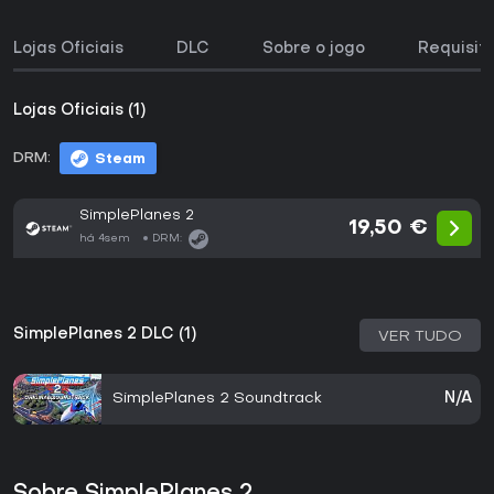
Lojas Oficiais
DLC
Sobre o jogo
Requisit
Lojas Oficiais (1)
DRM:
Steam
SimplePlanes 2
19,50 €
há 4sem
DRM:
SimplePlanes 2 DLC (1)
VER TUDO
SimplePlanes 2 Soundtrack
N/A