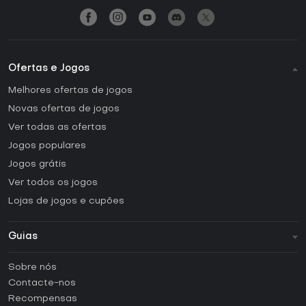
Ofertas e Jogos
Melhores ofertas de jogos
Novas ofertas de jogos
Ver todas as ofertas
Jogos populares
Jogos grátis
Ver todos os jogos
Lojas de jogos e cupões
Guias
FAQ
Sobre nós
Guias e tutoriais
Contacte-nos
Como ativar uma CD Key Steam?
Recompensas