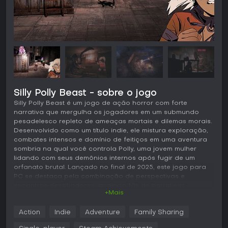
Silly Polly Beast - sobre o jogo
Silly Polly Beast é um jogo de ação horror com forte
narrativa que mergulha os jogadores em um submundo
pesadelesco repleto de ameaças mortais e dilemas morais.
Desenvolvido como um título indie, ele mistura exploração,
combates intensos e domínio de feitiços em uma aventura
sombria na qual você controla Polly, uma jovem mulher
lidando com seus demônios internos após fugir de um
orfanato brutal. Lançado no final de 2025, este jogo para
PC se destaca pela combinação de perspectivas e
encontros desafiadores, atraindo fãs de narrativas
+Mais
obscuras e tiroteios agressivos.
Jogabilidade
Action
Indie
Adventure
Family Sharing
Em Silly Polly Beast, a jogabilidade gira em torno de