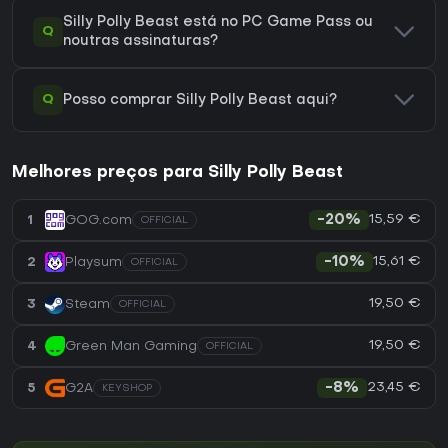
Silly Polly Beast está no PC Game Pass ou
Q
noutras assinaturas?
Q
Posso comprar Silly Polly Beast aqui?
Melhores preços para Silly Polly Beast
15,59 €
1
GOG.com
-20%
OFFICIAL
15,61 €
2
Playsum
-10%
OFFICIAL
19,50 €
3
Steam
OFFICIAL
19,50 €
4
Green Man Gaming
OFFICIAL
23,45 €
5
G2A
-8%
KEYSHOP