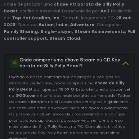
Antes de procurar uma
chave PC barata de Silly Polly
Beast
, confira o essencial. Desenvolvido por
Anji
. Publicado
por
Top Hat Studios, Inc.
. Data de lançamento PC:
28 out.
2025
. Géneros:
Action
,
Indie
,
Adventure
. Categorias:
Family Sharing
,
Single-player
,
Steam Achievements
,
Full
controller support
,
Steam Cloud
.
Onde comprar uma chave Steam ou CD Key
Q
barata de Silly Polly Beast?
Usando o nosso comparador de preços e códigos de
desconto verificados, pode comprar uma
chave de Silly
Polly Beast
por apenas
15,59 €
. Esta oferta está disponível
na
GOG.com
e é uma das mais baratas do mercado. Todas
as chaves listadas no XD.deals são entregues digitalmente
e disponíveis para download imediato após o pagamento.
Os preços já incluem taxas de processamento e códigos
promocionais aplicados, para que veja sempre o preço
mais baixo de Silly Polly Beast no
PC
. Consulte o
histórico
de preços de Silly Polly Beast
para comprar no melhor