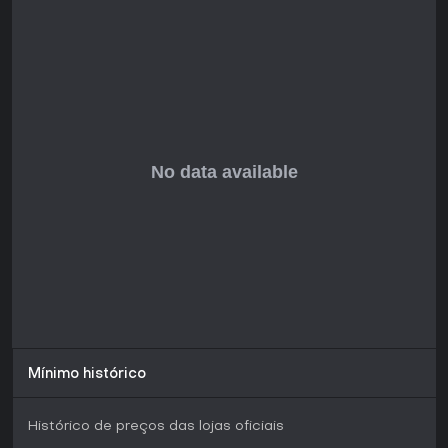
destacando a dificuldade como justa e envolvente. Criado
por um desenvolvedor solo, entrega uma aventura crua e
memorável, sem atualizações contínuas ou temporadas
mencionadas até o início de 2026. Se você curte
jogabilidade exigente e temas sombrios, este título vale a
pena, especialmente com um demo disponível para
experimentar seu estilo antes de comprar.
Mínimo histórico
Histórico de preços das lojas oficiais