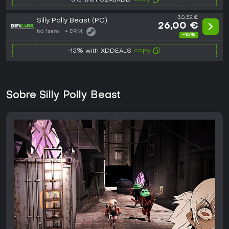
-8% with G2A8XDD
30,59 €
Silly Polly Beast (PC)
26,00 €
há 1sem
DRM:
-15%
copy
-15% with XDDEALS
Sobre Silly Polly Beast