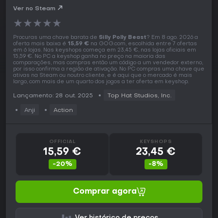
Ver no Steam
★
★
★
★
★
Procuras uma chave barata de
Silly Polly Beast
? Em 8 ago. 2026 a
oferta mais baixa é
15,59 €
na GOG.com, escolhida entre 7 ofertas
em 6 lojas. Nas keyshops começa em 23,45 €, nas lojas oficiais em
15,59 €. No PC a keyshop ganha no preço na maioria das
comparações, mas compras então um código a um vendedor externo,
por isso confirma a região de ativação. No PC compras uma chave que
ativas na Steam ou noutro cliente, e é aqui que o mercado é mais
largo, com mais de um quarto dos jogos a ter oferta em keyshop.
Lançamento: 28 out. 2025
Top Hat Studios, Inc.
Anji
Action
OFFICIAL
KEYSHOPS
15,59 €
23,45 €
-20%
-8%
Comprar agora