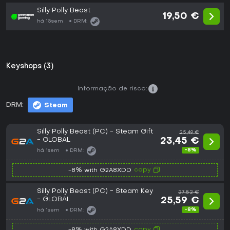
Silly Polly Beast
19,50 €
há 15sem
DRM:
Keyshops (3)
Informação de risco:
DRM:
Steam
Silly Polly Beast (PC) - Steam Gift
25,49 €
- GLOBAL
23,45 €
-8%
há 1sem
DRM:
copy
-8% with G2A8XDD
Silly Polly Beast (PC) - Steam Key
27,82 €
- GLOBAL
25,59 €
-8%
há 1sem
DRM:
copy