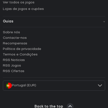
Ver todos os jogos
Lojas de jogos e cupões
Guias
FAQ
Sobre nós
Guias e tutoriais
Contacte-nos
Como ativar uma CD Key Steam?
Recompensas
Como ativar uma CD Key Epic Games?
Política de privacidade
Termos e Condições
Como ativar uma CD Key GOG?
RSS Noticias
Como ativar uma CD Key Ubisoft Connect?
RSS Jogos
Como ativar uma CD Key EA App?
RSS Ofertas
Como ativar uma CD Key Battle.net?
Portugal (EUR)
Back to the top