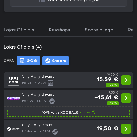
Ver histórico de preços
Lojas Oficiais
Keyshops
Sobre o jogo
Req
Lojas Oficiais (4)
DRM:
GOG
Steam
19,50 €
Silly Polly Beast
15,59 €
há 2d
DRM:
-20%
17,35 €
Silly Polly Beast
~15,61 €
há 18h
DRM:
-10%
copy
-10% with XDDEALS
Silly Polly Beast
19,50 €
há 4sem
DRM: