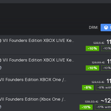
DRM:
n® VII Founders Edition XBOX LIVE Key
1
128,11 €
-10%
-10%
n® VII Founders Edition XBOX LIVE Key
1
129,99 €
-10%
-10%
n VII Founders Edition XBOX One /
1
129,43 €
y
-8%
-8% wit
 VII Founders Edition (Xbox One /
~12
138,35 €
 Live Key - GLOBAL
-13%
-17% wit