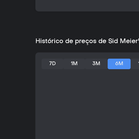
Histórico de preços de Sid Meier'
7D
1M
3M
6M