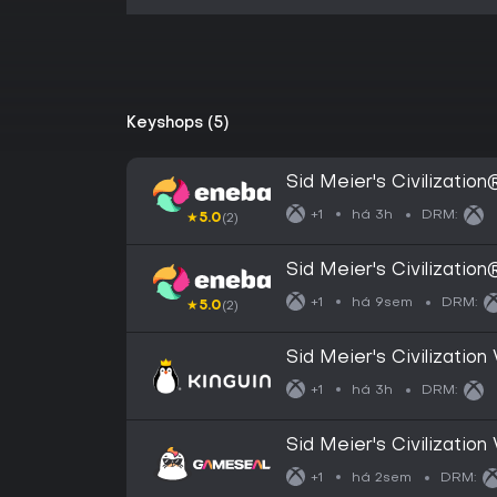
Keyshops (5)
Sid Meier's Civilizatio
GLOBAL
há 3h
+1
DRM:
★
5.0
(2)
Sid Meier's Civilizatio
EUROPE
há 9sem
+1
DRM:
★
5.0
(2)
Sid Meier's Civilizatio
Xbox Series X|S CD Ke
há 3h
+1
DRM:
Sid Meier's Civilization
Xbox Series X|S) Xbox
há 2sem
+1
DRM: