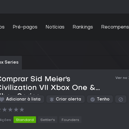
os
Pré-pagos
Notícias
Rankings
Recompens
x Series
omprar Sid Meier's
Ver no
ivilization VII Xbox One &
box Series
Adicionar à lista
Criar alerta
Tenho
★
★
★
★
★
ições:
Standard
Settler's
Founders