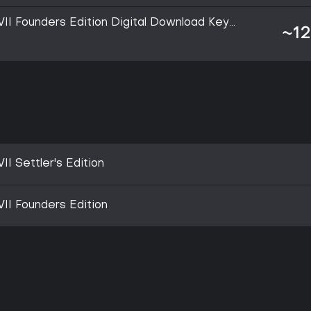
 VII Founders Edition Digital Download Key
~12
urope (Europe)
VII Settler's Edition
 VII Founders Edition