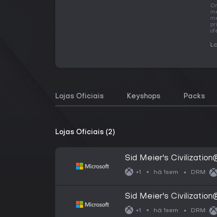
O
me
me
pr
of
La
Lojas Oficiais
Keyshops
Packs
Lojas Oficiais (2)
Sid Meier's Civilization
há 1sem
+1
DRM:
Sid Meier's Civilization®
há 1sem
+1
DRM: