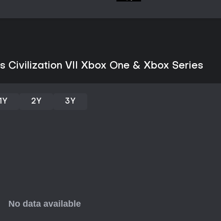
elogios à sua abordagem acessíve
estratégia por turnos.
Desde o lançamento, atualizaçõe
jogabilidade, resolvendo preocu
curte construção profunda de imp
alto replay value com suas Eras
s Civilization VII Xbox One & Xbox Series
escolha sólida para quem busca
1Y
2Y
3Y