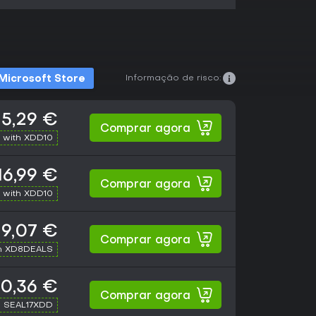
Informação de risco:
Microsoft Store
15,29 €
Comprar agora
 with XDD10
16,99 €
Comprar agora
 with XDD10
19,07 €
Comprar agora
h XD8DEALS
0,36 €
Comprar agora
h SEAL17XDD