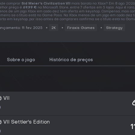
nde comprar
Sid Meier's Civilization VII
mais barato na Xbox? Em 8 ago. 2026
lhor preço é
69,99 €
na Microsoft Store, entre 7 ofertas em 5 lojas. Aqui é raro
nos de um jogo Xbox em cada dez tem oferta em keyshop. Compensa, mas co
imeiro se o título está no Game Pass. Na Xbox menos de um jogo em cada dez 
erta em keyshop, por isso antes de comprares confirma se o título está no Gam
nçamento: 11 fev. 2025
2K
Firaxis Games
Strategy
Sobre o jogo
Histórico de preços
® VII
 VII Settler's Edition
1