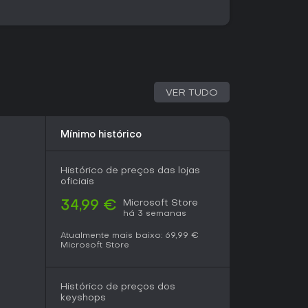
l, Civilization VII atrai novatos e veteranos de
s melhoraram a interface e o equilíbrio de
pações iniciais sobre simplificações. Se você
érios e estratégia histórica, o título entrega
 evolutivas e opções multiplayer, sendo uma
VER TUDO
 uma experiência gamer reflexiva.
Mínimo histórico
Histórico de preços das lojas
oficiais
Microsoft Store
34,99 €
há 3 semanas
Atualmente mais baixo:
69,99 €
Microsoft Store
Histórico de preços dos
keyshops