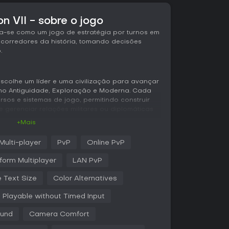
on VII - sobre o jogo
taca-se como um jogo de estratégia por turnos em
 corredores da história, tomando decisões
.
 escolhe um líder e uma civilização para avançar
como Antiguidade, Exploração e Moderna. Cada
ursos e sistemas de jogo, permitindo construir
e gerenciar relações militares ou diplomáticas
+Mais
ção do seu império no início de cada nova Era,
Multi-player
PvP
Online PvP
onquistas anteriores. Líderes são
 possibilitando combinações de habilidades
form Multiplayer
LAN PvP
 É possível aprimorar líderes com atributos
 elementos como rios navegáveis e
e Text Size
Color Alternatives
onam profundidade tática ao movimento e ao
Playable without Timed Input
detalhado com terrenos variados, enquanto a
ound
Camera Comfort
etônicas e a expansão territorial moldam sua
lomacia envolve interações diretas com outros