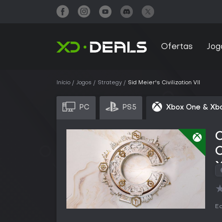
Ofertas
Jog
Início
Jogos
Strategy
Sid Meier's Civilization VII
PC
PS5
Xbox One & Xbo
C
C
X
Ed