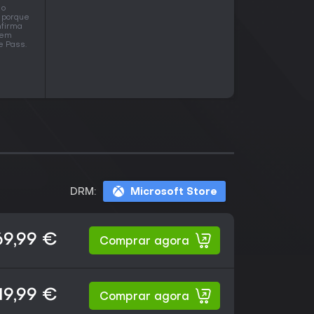
 o
, porque
nfirma
tem
e Pass.
DRM:
Microsoft Store
69,99 €
Comprar agora
19,99 €
Comprar agora