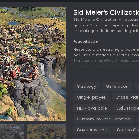
Sid Meier's Civilizati
Sid Meier's Civilization VII des
que você guia um império pelos
cruciais que definem seu legado
Jogabilidade
Neste título de estratégia, você
por Eras históricas distintas, 
Era traz civilizações únicas, rec
cidades, pesquisar tecnologias 
com rivais.
Um mecanismo central é a evolu
Strategy
Simulation
com opções desbloqueadas por c
independentes das civilizações,
Single-player
Cross-Plat
para estratégias personalizadas.
conquistados durante o jogo, e
HDR available
Adjustabl
comandantes de exército adici
combate.
Custom Volume Controls
A exploração revela um mundo 
Save Anytime
Stereo S
construção de maravilhas arquit
metrópole em crescimento. A dip