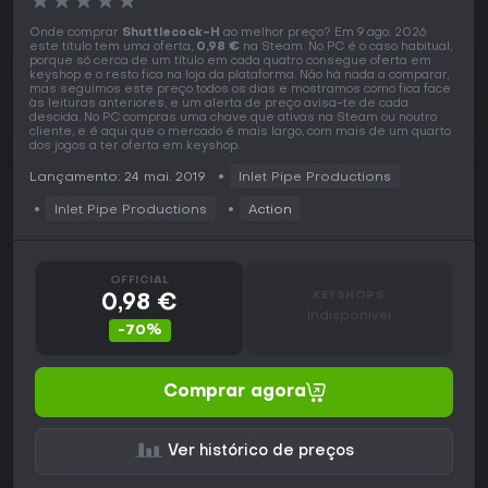
★
★
★
★
★
Onde comprar
Shuttlecock-H
ao melhor preço? Em 9 ago. 2026
este título tem uma oferta,
0,98 €
na Steam. No PC é o caso habitual,
porque só cerca de um título em cada quatro consegue oferta em
keyshop e o resto fica na loja da plataforma. Não há nada a comparar,
mas seguimos este preço todos os dias e mostramos como fica face
às leituras anteriores, e um alerta de preço avisa-te de cada
descida. No PC compras uma chave que ativas na Steam ou noutro
cliente, e é aqui que o mercado é mais largo, com mais de um quarto
dos jogos a ter oferta em keyshop.
Lançamento: 24 mai. 2019
Inlet Pipe Productions
Inlet Pipe Productions
Action
OFFICIAL
KEYSHOPS
0,98 €
Indisponível
-70%
Comprar agora
Ver histórico de preços