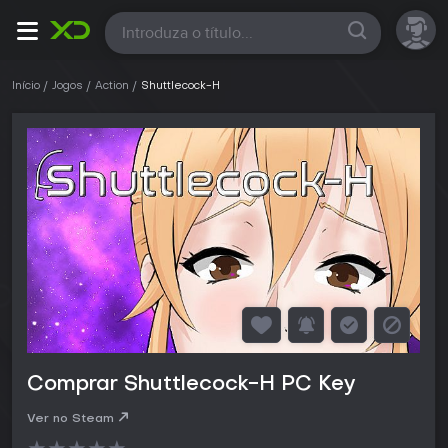
Todas
Início
Jogos
Action
Shuttlecock-H
Comprar Shuttlecock-H PC Key
Ver no Steam