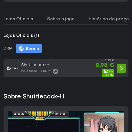
Lojas Oficiais
Sobre o jogo
Histórico de preços
Lojas Oficiais (1)
DRM:
Steam
3,29 €
Shuttlecock-H
0,98 €
há 33sem
DRM:
-70%
Sobre Shuttlecock-H