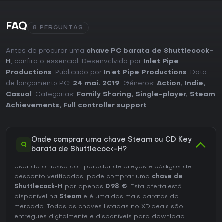
custo-benefício via fases exigentes e desbloqueáveis. No
entanto, quem busca mais variedade ou conteúdo menos
nichado pode preferir outras opções, já que seu valor
FAQ
8 PERGUNTAS
depende da tolerância à alta dificuldade e incentivos
específicos.
Antes de procurar uma
chave PC barata de Shuttlecock-
H
, confira o essencial. Desenvolvido por
Inlet Pipe
Productions
. Publicado por
Inlet Pipe Productions
. Data
de lançamento PC:
24 mai. 2019
. Géneros:
Action
,
Indie
,
Casual
. Categorias:
Family Sharing
,
Single-player
,
Steam
Achievements
,
Full controller support
.
Onde comprar uma chave Steam ou CD Key
Q
barata de Shuttlecock-H?
Usando o nosso comparador de preços e códigos de
desconto verificados, pode comprar uma
chave de
Shuttlecock-H
por apenas
0,98 €
. Esta oferta está
disponível na
Steam
e é uma das mais baratas do
mercado. Todas as chaves listadas no XD.deals são
entregues digitalmente e disponíveis para download