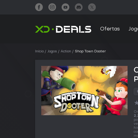
Ofertas
Jog
Início
Jogos
Action
Shop Town Dooter
O
2,
po
ve
hi
co
ma