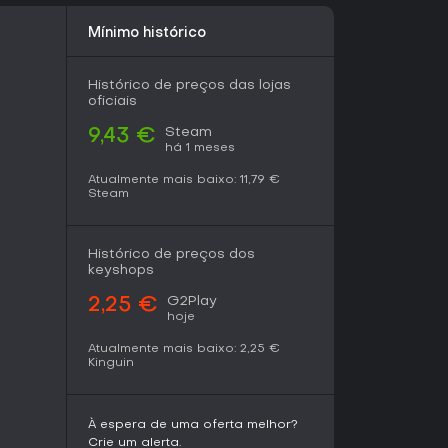
 especialmente em grupo, onde arenas caóticas
entos inesquecíveis. Lançado em 1º de abril de
Mínimo histórico
volvimento, tem apenas uma review de usuário
 a recepção ainda está se formando, sem nota
top-down com vibe de party game e não se
Histórico de preços das lojas
a escolha fresca para sessões casuais. Quem
oficiais
campanhas single-player mais profundas pode
Steam
9,43 €
cessibilidade imediata e surpresas rejugáveis
há 1 meses
diversão sem compromisso.
Atualmente mais baixo:
11,79 €
Steam
Histórico de preços dos
keyshops
G2Play
2,25 €
hoje
Atualmente mais baixo:
2,25 €
Kinguin
À espera de uma oferta melhor?
Crie um alerta.