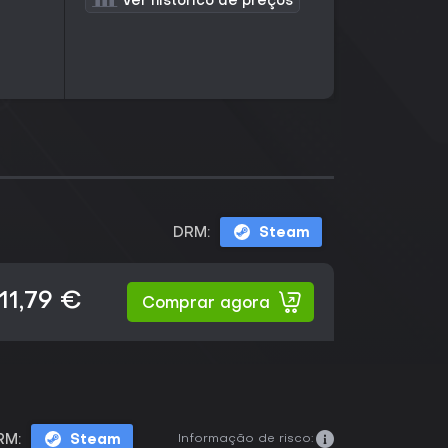
Ver histórico de preços
DRM:
Steam
11,79 €
Comprar agora
Informação de risco:
RM:
Steam