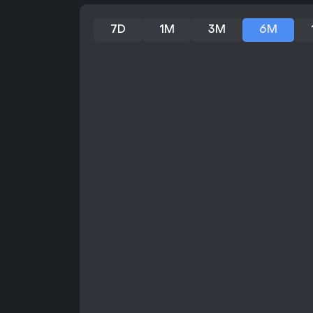
7D
1M
3M
6M