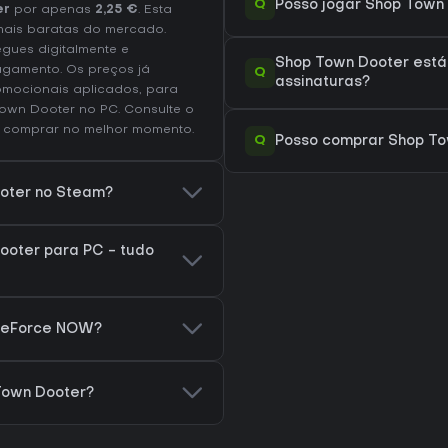
Q
Posso jogar Shop Town
er
por apenas
2,25 €
. Esta
ais baratas do mercado.
egues digitalmente e
Shop Town Dooter está
agamento. Os preços já
Q
assinaturas?
omocionais aplicados, para
Town Dooter no
PC
. Consulte o
 comprar no melhor momento.
Q
Posso comprar Shop To
ooter no Steam?
ooter para PC - tudo
 GeForce NOW?
Town Dooter?