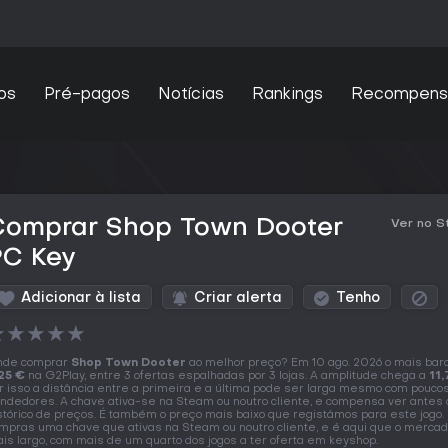
os
Pré-pagos
Notícias
Rankings
Recompens
Comprar Shop Town Dooter
Ver no 
PC Key
Adicionar à lista
Criar alerta
Tenho
★
★
★
★
★
nde comprar
Shop Town Dooter
ao melhor preço? Em 10 ago. 2026 o mais bar
25 €
na G2Play, entre 3 ofertas espalhadas por 3 lojas. A amplitude chega a
11,
r isso a distância entre a primeira e a última pode ser larga mesmo com pouco
ndedores. A chave ativa-se na Steam ou noutro cliente, e compensa ver antes 
stórico de preços. É também o preço mais baixo que registámos para este jogo.
mpras uma chave que ativas na Steam ou noutro cliente, e é aqui que o mercad
is largo, com mais de um quarto dos jogos a ter oferta em keyshop.