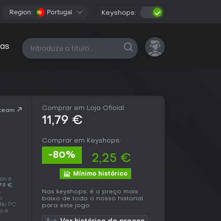
Region:
Portugal
Keyshops:
Todas as plataformas
as
Comprar em Loja Oficial:
Steam
11,79 €
Comprar em Keyshops:
-80%
2,25 €
Mínimo histórico
ato é
79 €
,
Nas keyshops, é o preço mais
s
o
baixo de todo o nosso historial
 No PC
para este jogo.
o é