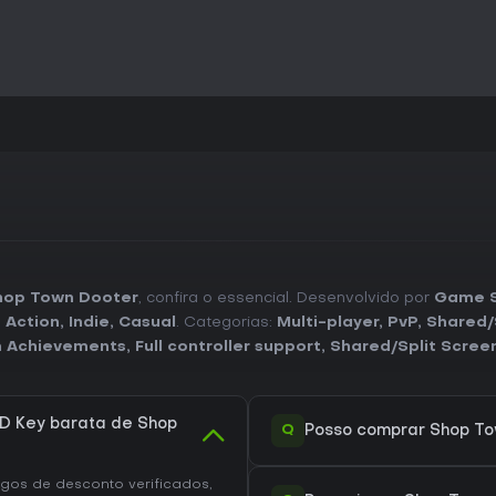
hop Town Dooter
, confira o essencial. Desenvolvido por
Game 
:
Action
,
Indie
,
Casual
. Categorias:
Multi-player
,
PvP
,
Shared/
 Achievements
,
Full controller support
,
Shared/Split Scree
D Key barata de Shop
Q
Posso comprar Shop To
os de desconto verificados,