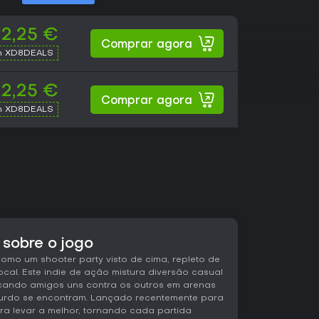
2,25 €
Comprar agora
h XD8DEALS
2,25 €
Comprar agora
h XD8DEALS
sobre o jogo
mo um shooter party visto de cima, repleto de
ocal. Este indie de ação mistura diversão casual
cando amigos uns contra os outros em arenas
surdo se encontram. Lançado recentemente para
para levar a melhor, tornando cada partida