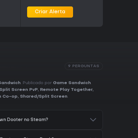
Criar Alerta
9 PERGUNTAS
Sandwich
. Publicado por
Game Sandwich
.
Split Screen PvP
,
Remote Play Together
,
n Co-op
,
Shared/Split Screen
.
wn Dooter no Steam?