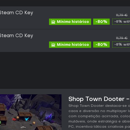
Steam CD Key
11,79 €
-80%
-8% wit
Mínimo histórico
Steam CD Key
11,79 €
-80%
-8% wit
Mínimo histórico
Shop Town Dooter - 
Shop Town Dooter destaca-se co
caos e diversão no multiplayer l
com competição acirrada, colo
mutáveis, onde estratégia e ab
PC, incentiva táticas criativas 