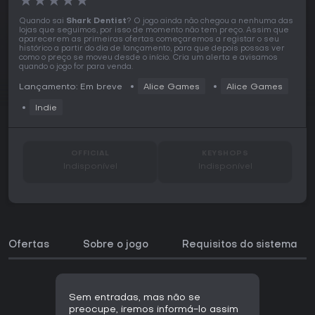
★
★
★
★
★
Quando sai
Shark Dentist
? O jogo ainda não chegou a nenhuma das
lojas que seguimos, por isso de momento não tem preço. Assim que
aparecerem as primeiras ofertas começaremos a registar o seu
histórico a partir do dia de lançamento, para que depois possas ver
como o preço se moveu desde o início. Cria um alerta e avisamos
quando o jogo for para venda.
Lançamento: Em breve
Alice Games
Alice Games
Indie
OFFICIAL
KEYSHOPS
Indisponível
Indisponível
Ofertas
Sobre o jogo
Requisitos do sistema
Sem entradas, mas não se
preocupe, iremos informá-lo assim