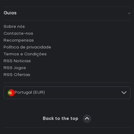
Guias
FAQ
Sobre nós
Guias e tutoriais
Contacte-nos
Como ativar uma CD Key Steam?
Recompensas
Como ativar uma CD Key Epic Games?
Política de privacidade
Termos e Condições
Como ativar uma CD Key GOG?
RSS Noticias
Como ativar uma CD Key Ubisoft Connect?
RSS Jogos
Como ativar uma CD Key EA App?
RSS Ofertas
Como ativar uma CD Key Battle.net?
Portugal (EUR)
Back to the top