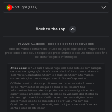
Portugal (EUR)
Back to the top
© 2026 XD.deals. Todos os direitos reservados.
Todas as marcas comerciais, títulos de jogos, logótipos e imagens são
propriedade dos seus respetivos proprietários e são utilizados para fins
de identificação e informação.
Aviso Legal:
O XD.deals é um serviço independente de comparação
de preços e agregação de ofertas e não é afiliado nem endossado
pela Valve Corporation. Steam e o logótipo Steam são marcas
comerciais e/ou marcas registadas da Valve Corporation.
O XD.deals utiliza dados publicamente disponíveis da Steam e
exibe informações de preços de lojas terceiras para fins
informativos. Não vendemos produtos ou chaves digitais e não
garantimos a precisão, disponibilidade ou validade das ofertas ou
chaves digitais exibidas. Verifique sempre as condições finais
diretamente no site da loja antes de efetuar uma compra.
Qualquer compra de chaves digitais de lojas terceiras é feita por
conta e risco do Utilizador.