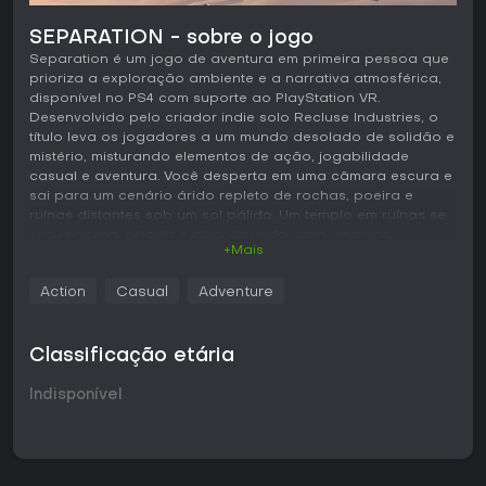
SEPARATION - sobre o jogo
Separation é um jogo de aventura em primeira pessoa que
prioriza a exploração ambiente e a narrativa atmosférica,
disponível no PS4 com suporte ao PlayStation VR.
Desenvolvido pelo criador indie solo Recluse Industries, o
título leva os jogadores a um mundo desolado de solidão e
mistério, misturando elementos de ação, jogabilidade
casual e aventura. Você desperta em uma câmara escura e
sai para um cenário árido repleto de rochas, poeira e
ruínas distantes sob um sol pálido. Um templo em ruínas se
ergue acima, selado e abandonado, com uma voz
+Mais
sussurrante guiando sua jornada. O jogo se destaca pelo
foco na introspecção, tornando-se uma entrada única no
Action
Casual
Adventure
gênero de aventuras VR.
Jogabilidade
Classificação etária
Em Separation, a jogabilidade central gira em torno da
exploração e resolução leve de puzzles em um vasto
Indisponível
ambiente desolado. Os jogadores percorrem um caminho
esquecido em um cenário semelhante a uma ilha,
interagindo com estruturas antigas e formações naturais
para avançar. Um mecânica chave envolve refratar feixes
de luz de uma fonte de energia central para vários pontos