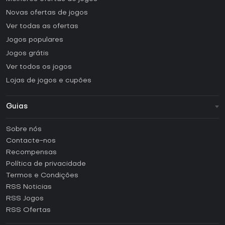
Novas ofertas de jogos
Ver todas as ofertas
Jogos populares
Jogos grátis
Ver todos os jogos
Lojas de jogos e cupões
Guias
FAQ
Sobre nós
Guias e tutoriais
Contacte-nos
Como ativar uma CD Key Steam?
Recompensas
Como ativar uma CD Key Epic Games?
Política de privacidade
Termos e Condições
Como ativar uma CD Key GOG?
RSS Noticias
Como ativar uma CD Key Ubisoft Connect?
RSS Jogos
Como ativar uma CD Key EA App?
RSS Ofertas
Como ativar uma CD Key Battle.net?