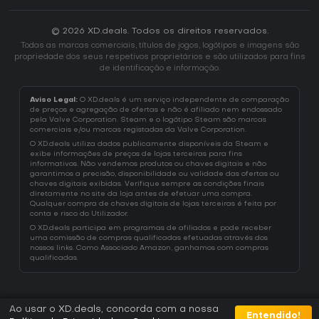
© 2026 XD.deals. Todos os direitos reservados.
Todas as marcas comerciais, títulos de jogos, logótipos e imagens são
propriedade dos seus respetivos proprietários e são utilizados para fins
de identificação e informação.
Aviso Legal:
O XD.deals é um serviço independente de comparação
de preços e agregação de ofertas e não é afiliado nem endossado
pela Valve Corporation. Steam e o logótipo Steam são marcas
comerciais e/ou marcas registadas da Valve Corporation.
O XD.deals utiliza dados publicamente disponíveis da Steam e
exibe informações de preços de lojas terceiras para fins
informativos. Não vendemos produtos ou chaves digitais e não
garantimos a precisão, disponibilidade ou validade das ofertas ou
chaves digitais exibidas. Verifique sempre as condições finais
diretamente no site da loja antes de efetuar uma compra.
Qualquer compra de chaves digitais de lojas terceiras é feita por
conta e risco do Utilizador.
O XD.deals participa em programas de afiliados e pode receber
uma comissão de compras qualificadas efetuadas através dos
nossos links. Como Associado Amazon, ganhamos com compras
qualificadas.
Ao usar o XD.deals, concorda com a nossa
Entendido!