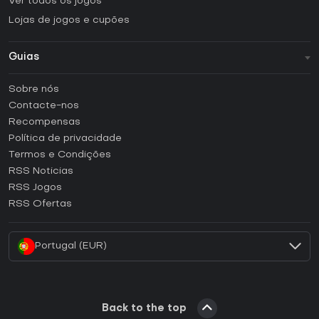
Ver todos os jogos
Lojas de jogos e cupões
Guias
FAQ
Sobre nós
Guias e tutoriais
Contacte-nos
Como ativar uma CD Key Steam?
Recompensas
Como ativar uma CD Key Epic Games?
Política de privacidade
Termos e Condições
Como ativar uma CD Key GOG?
RSS Noticias
Como ativar uma CD Key Ubisoft Connect?
RSS Jogos
Como ativar uma CD Key EA App?
RSS Ofertas
Como ativar uma CD Key Battle.net?
Portugal (EUR)
Back to the top