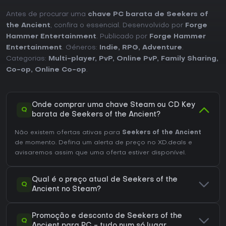
Antes de procurar uma
chave PC barata de Seekers of
the Ancient
, confira o essencial. Desenvolvido por
Forge
Hammer Entertainment
. Publicado por
Forge Hammer
Entertainment
. Géneros:
Indie
,
RPG
,
Adventure
.
Categorias:
Multi-player
,
PvP
,
Online PvP
,
Family Sharing
,
Co-op
,
Online Co-op
.
Onde comprar uma chave Steam ou CD Key
Q
barata de Seekers of the Ancient?
Não existem ofertas ativas para
Seekers of the Ancient
de momento. Defina um alerta de preço no XD.deals e
avisaremos assim que uma oferta estiver disponível.
Qual é o preço atual de Seekers of the
Q
Ancient no Steam?
Promoção e desconto de Seekers of the
Q
Ancient para PC - tudo num só lugar