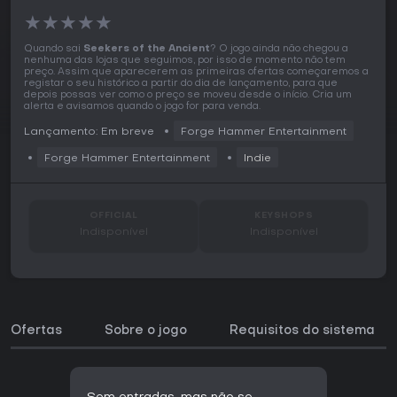
★
★
★
★
★
Quando sai
Seekers of the Ancient
? O jogo ainda não chegou a
nenhuma das lojas que seguimos, por isso de momento não tem
preço. Assim que aparecerem as primeiras ofertas começaremos a
registar o seu histórico a partir do dia de lançamento, para que
depois possas ver como o preço se moveu desde o início. Cria um
alerta e avisamos quando o jogo for para venda.
Lançamento: Em breve
Forge Hammer Entertainment
Forge Hammer Entertainment
Indie
OFFICIAL
KEYSHOPS
Indisponível
Indisponível
Ofertas
Sobre o jogo
Requisitos do sistema