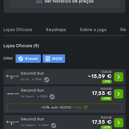
Ver histórico de preços
Lojas Oficiais
Keyshops
Sobre o jogo
Req
Lojas Oficiais (9)
DRM:
Steam
GOG
17,32 €
Second Sun
~15,59 €
há 1d
DRM:
-9%
19,50 €
Second Sun
17,55 €
há 2sem
DRM:
-10%
copy
-10% with XDD10
19,50 €
Second Sun
17,55 €
há 26sem
DRM:
-10%