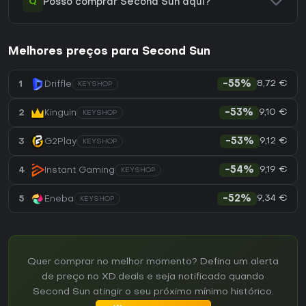
Q
Posso comprar Second Sun aqui?
Melhores preços para Second Sun
8,72 €
1
Driffle
-55%
KEYSHOP
9,10 €
2
Kinguin
-53%
KEYSHOP
9,12 €
3
G2Play
-53%
KEYSHOP
9,19 €
4
Instant Gaming
-54%
KEYSHOP
9,34 €
5
Eneba
-52%
KEYSHOP
Quer comprar no melhor momento? Defina um alerta
de preço no XD.deals e seja notificado quando
Second Sun atingir o seu próximo mínimo histórico.