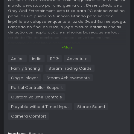
tiroteios de alta velocidade com progressão de RPG em um
mundo devastado por uma guerra civil. Desenvolvido pela
Grey Wolf Entertainment, este título para PC coloca você no
papel de um guerreiro Sunborn lutando para salvar o
Império do colapso enquanto a luz do Good Sun se apaga.
Lançado no final de 2025, o jogo mistura batalhas cheias
de ação com exploração e melhorias baseadas em loot,
atraindo fãs de combates intensos envoltos em uma
narrativa de conflito e sobrevivência.
+Mais
Jogabilidade
Action
Indie
RPG
Adventure
Em Second Sun, o combate é o coração da experiência,
com ênfase em reflexos rápidos e movimento constante
Family Sharing
Steam Trading Cards
para superar inimigos agressivos que avançam, atiram e
perseguem sem piedade. Como Sunborn, você usa
Single-player
Steam Achievements
habilidades específicas de classe junto com armas, criando
Partial Controller Support
builds variadas baseadas em stats como dano ou defesa.
O sistema de progressão mantém o ritmo animado,
Custom Volume Controls
recompensando cada abate com loot de inimigos ou baús,
que servem para aprimorar equipamentos e habilidades. A
Playable without Timed Input
Stereo Sound
geração procedural aumenta a rejogabilidade, variando
posições de inimigos, pontos de interesse e layouts de
Camera Comfort
masmorras para encontros sempre únicos. A exploração
em um mapa aberto revela um mundo artesanal com visuais
impressionistas, onde a coleta de itens e combates