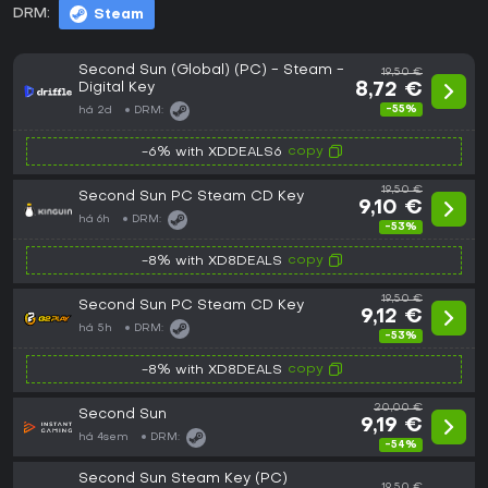
DRM:
Steam
Second Sun (Global) (PC) - Steam -
19,50 €
Digital Key
8,72 €
-55%
há 2d
DRM:
copy
-6% with XDDEALS6
19,50 €
Second Sun PC Steam CD Key
9,10 €
há 6h
DRM:
-53%
copy
-8% with XD8DEALS
19,50 €
Second Sun PC Steam CD Key
9,12 €
há 5h
DRM:
-53%
copy
-8% with XD8DEALS
20,00 €
Second Sun
9,19 €
há 4sem
DRM:
-54%
Second Sun Steam Key (PC)
19,50 €