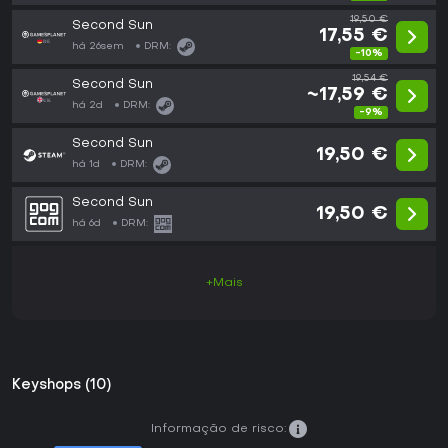
19,50 €
Second Sun
17,55 €
há 26sem
DRM:
-10%
19,54 €
Second Sun
~17,59 €
há 2d
DRM:
-9%
Second Sun
19,50 €
há 1d
DRM:
Second Sun
19,50 €
há 6d
DRM:
+Mais
Keyshops (10)
Informação de risco: