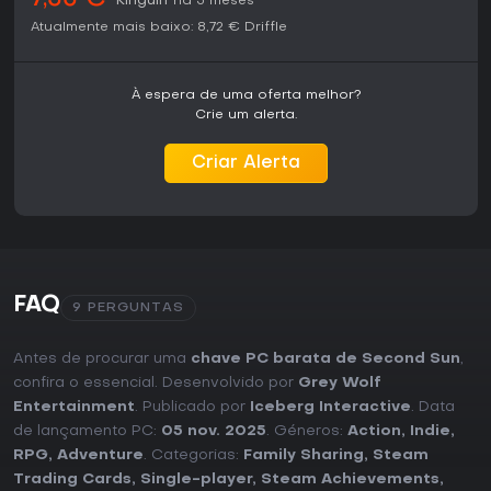
7,35 €
Kinguin
há 5 meses
Atualmente mais baixo:
8,72 €
Driffle
À espera de uma oferta melhor?
Crie um alerta.
Criar Alerta
FAQ
9 PERGUNTAS
Antes de procurar uma
chave PC barata de Second Sun
,
confira o essencial. Desenvolvido por
Grey Wolf
Entertainment
. Publicado por
Iceberg Interactive
. Data
de lançamento PC:
05 nov. 2025
. Géneros:
Action
,
Indie
,
RPG
,
Adventure
. Categorias:
Family Sharing
,
Steam
Trading Cards
,
Single-player
,
Steam Achievements
,