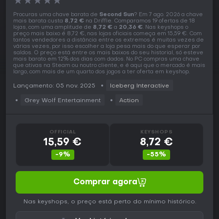
★
★
★
★
★
Procuras uma chave barata de
Second Sun
? Em 7 ago. 2026 a chave
mais barata custa
8,72 €
na Driffle. Comparamos 19 ofertas de 18
lojas, com uma amplitude de
8,72 €
a
20,36 €
. Nas keyshops o
preço mais baixo é 8,72 €, nas lojas oficiais começa em 15,59 €. Com
tantos vendedores a distância entre os extremos é muitas vezes de
várias vezes, por isso escolher a loja pesa mais do que esperar por
saldos. O preço está entre os mais baixos do seu historial, só esteve
mais barato em 12% dos dias com dados. No PC compras uma chave
que ativas na Steam ou noutro cliente, e é aqui que o mercado é mais
largo, com mais de um quarto dos jogos a ter oferta em keyshop.
Lançamento: 05 nov. 2025
Iceberg Interactive
Grey Wolf Entertainment
Action
OFFICIAL
KEYSHOPS
15,59 €
8,72 €
-9%
-55%
Comprar agora
Nas keyshops, o preço está perto do mínimo histórico.