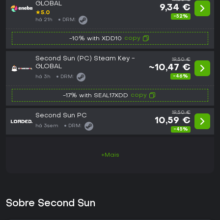
GLOBAL
9,34 €
★
5.0
-52%
há 21h
DRM:
copy
-10% with XDD10
Second Sun (PC) Steam Key -
19,50 €
GLOBAL
~10,47 €
-46%
há 3h
DRM:
copy
-17% with SEAL17XDD
19,50 €
Second Sun PC
10,59 €
há 3sem
DRM:
-45%
+Mais
Sobre Second Sun