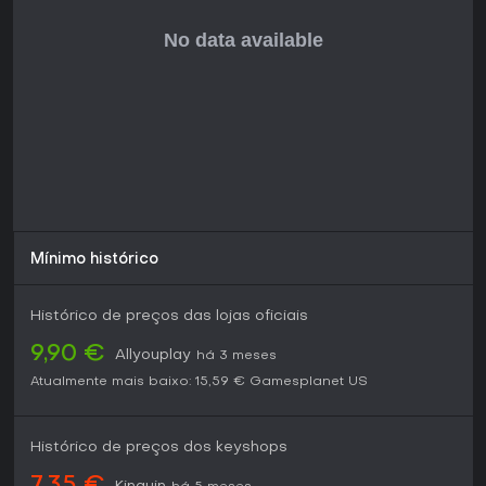
Se você curte shooters acelerados com profundidade RPG
e topa uma aventura solo, o jogo oferece ótimo custo-
benefício, ideal para quem busca enfoques frescos em
gêneros de ação. É perfeito para gamers que gostam de
forjar personagens poderosos via exploração e upgrades
em um cenário narrativo.
Mínimo histórico
Histórico de preços das lojas oficiais
9,90 €
Allyouplay
há 3 meses
Atualmente mais baixo:
15,59 €
Gamesplanet US
Histórico de preços dos keyshops