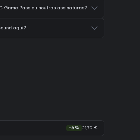
C Game Pass ou noutras assinaturas?
bound aqui?
21,70 €
-6%