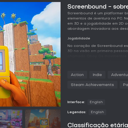
Screenbound - sobre
Screenbound é um platformer bid
elementos de aventura no PC. 
em 3D e a jogabilidade em 2D 
abordagem inovadora aos desaf
Jogabilidade
No coração de Screenbound est
3D na visão em primeira pessoa 
chamado Qboy. Os movimentos s
cada uma tem suas próprias re
mudar o ambiente no outro, ge
preciso e trocas de perspectiva.
Action
Indie
Adventu
Os jogadores encontram objetos
Steam Achievements
Pa
3D ou 2D, o que exige adaptaç
ferramentas e habilidades libe
Essa mecânica mistura pixel art
estilizado, priorizando lógica e
Interface:
English
Modos de Jogo
Legendas:
English
Screenbound foca em uma exper
multiplayer mencionados. A joga
Classificação etári