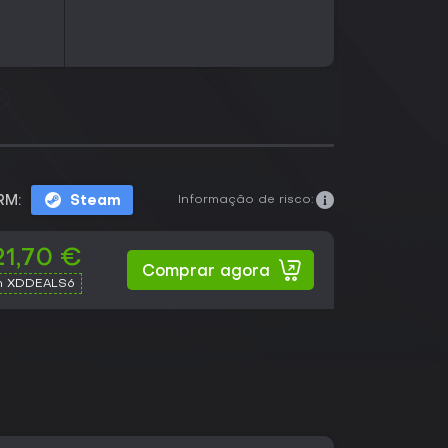
Informação de risco:
RM:
Steam
21,70 €
Comprar agora
h XDDEALS6