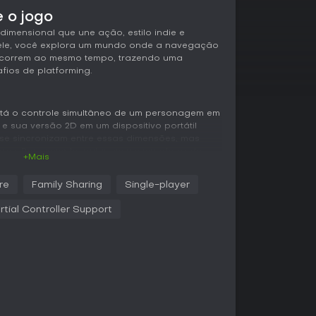
 o jogo
imensional que une ação, estilo indie e
Nele, você explora um mundo onde a navegação
ocorrem ao mesmo tempo, trazendo uma
ios de platforming.
á o controle simultâneo de um personagem em
e sua versão 2D em um dispositivo portátil
e sincronizam entre essas dimensões, mas
gras. Por exemplo, pular em um mundo pode
+Mais
rando quebra-cabeças que exigem timing
re
Family Sharing
Single-player
, inimigos e plataformas exclusivos do espaço
rtial Controller Support
ão constante. Conforme avança, novas
ram caminhos para obstáculos mais elaborados.
 retrô nos trechos 2D com um overworld 3D
 consciência espacial em vez de ação direta.
iência single-player, sem componentes
bilidade gira em torno de exploração solo e
a