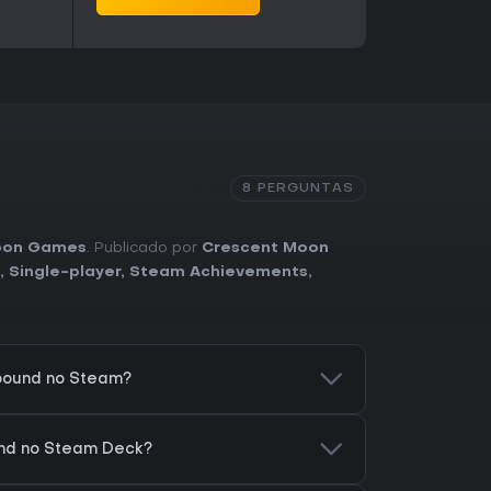
8 PERGUNTAS
oon Games
. Publicado por
Crescent Moon
,
Single-player
,
Steam Achievements
,
bound no Steam?
nd no Steam Deck?