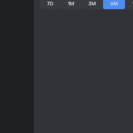
7D
1M
3M
6M