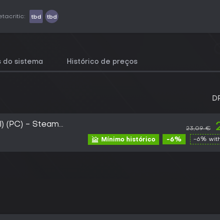
tacritic:
tbd
tbd
s do sistema
Histórico de preços
D
l) (PC) - Steam
23,09 €
-6%
-6% wit
Mínimo histórico