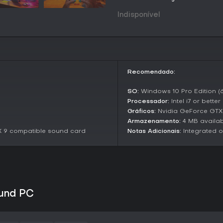
resolução de puzzles em seus d
Indisponível
História e Ambientação
A narrativa começa quando você
misterioso escondido na garage
divide, sugando você para um r
e pistas ambientais. À medida qu
descobertas nesses espaços, d
Recomendado:
dispositivo.
SO:
Windows 10 Pro Edition (6
Elementos ocultos incentivam 
Processador:
Intel i7 or better
jogadores com mais detalhes so
Gráficos:
Nvidia GeForce GTX
partida cotidianos, como uma ga
bizarras que tornam a aventura i
Armazenamento:
4 MB availa
X 9 compatible sound card
Notas Adicionais:
Integrated o
Vale a Pena Jogar?
Para fãs de platformers inova
entrega uma proposta cativante
puzzles atraem quem curte desa
Como título upcoming com data
agradar entusiastas de indie 
ound PC
Se você gosta de aventuras sing
esse jogo pode ser ideal. Já 
competitivos deve aguardar ma