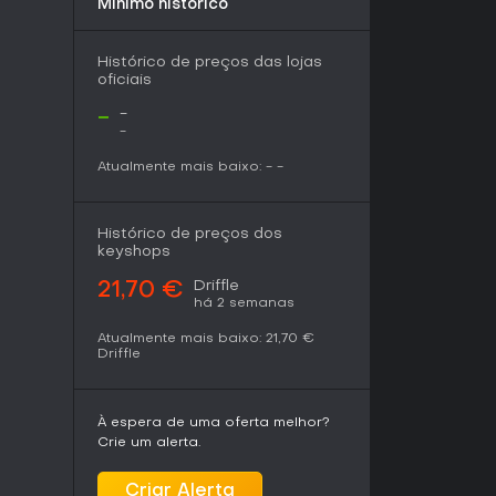
Mínimo histórico
Histórico de preços das lojas
oficiais
-
-
-
Atualmente mais baixo:
-
-
Histórico de preços dos
keyshops
Driffle
21,70 €
há 2 semanas
Atualmente mais baixo:
21,70 €
Driffle
À espera de uma oferta melhor?
Crie um alerta.
Criar Alerta