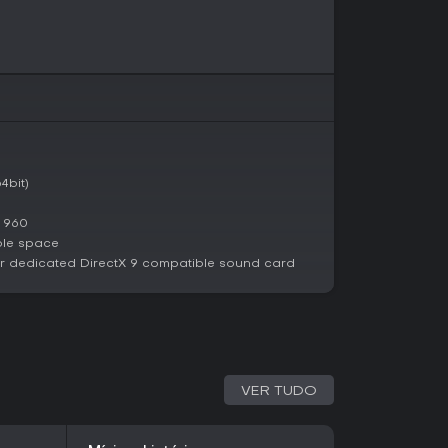
ois mundos.
 descobre o Qboy, um console portátil
m da sua mãe. Ao ativá-lo, a realidade se
eino desconhecido repleto de áreas excêntricas
e progride, a história se revela por meio de
esvendando segredos ligados à invenção do
4bit)
uma exploração minuciosa, recompensando os
bre a trama. O cenário mescla pontos de
 960
ragem familiar, com reviravoltas dimensionais
mprevisível.
ble space
r dedicated DirectX 9 compatible sound card
dores que desafiam a percepção, Screenbound
 com seus controles simultâneos em 2D e 3D. Os
fios mentais em vez de combates frenéticos.
 de lançamento a ser anunciada, promete
games em busca de algo fora do comum.
VER TUDO
le-player diretas, sem demandas multiplayer,
quem busca conteúdo extenso ou modos
is informações após o lançamento.