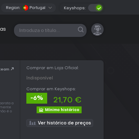
Region:
Portugal
Keyshops:
Todas as plataformas
as
Comprar em Loja Oficial:
Steam
Indisponível
Comprar em Keyshops:
-6%
21,70 €
barata a
almente
Mínimo histórico
não é o
Ver histórico de preços