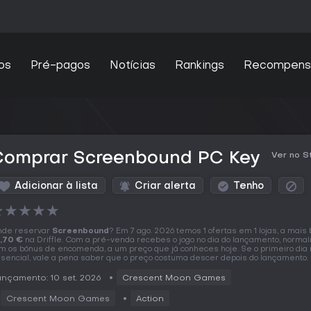
os
Pré-pagos
Notícias
Rankings
Recompens
Comprar Screenbound PC Key
Ver no 
Adicionar à lista
Criar alerta
Tenho
★
★
★
★
★
de reservar
Screenbound
? Em 7 ago. 2026 temos 1 ofertas em 1 lojas, a mais 
,70 €
na Driffle. Com a pré-venda recebes o jogo no dia do lançamento, norm
m os bónus de encomenda, a um preço que já conheces hoje. Se o primeiro dia 
sencial, vale a pena saber que o preço costuma descer depois do lançamento.
nçamento: 10 set. 2026
Crescent Moon Games
Crescent Moon Games
Action