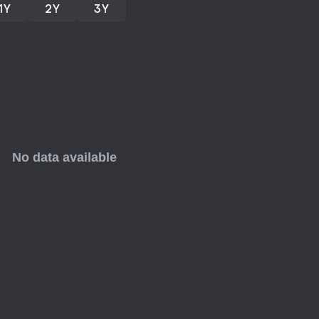
1Y
2Y
3Y