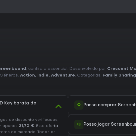
creenbound
, confira o essencial. Desenvolvido por
Crescent M
 Géneros:
Action
,
Indie
,
Adventure
. Categorias:
Family Sharing
D Key barata de
Q
Posso comprar Screen
os de desconto verificados,
Q
Posso jogar Screenbou
r apenas
21,70 €
. Esta oferta
ratas do mercado. Todas as