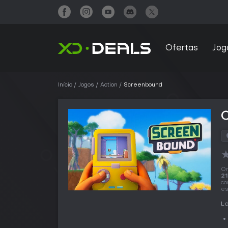
Ofertas
Jog
Início
Jogos
Action
Screenbound
On
21
co
es
La