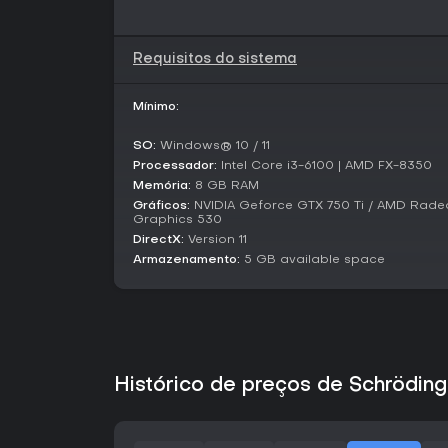
Requisitos do sistema
Mínimo:
SO:
Windows® 10 / 11
Processador:
Intel Core i3-6100 | AMD FX-8350
Memória:
8 GB RAM
Gráficos:
NVIDIA Geforce GTX 750 Ti / AMD Radeo
Graphics 530
DirectX:
Version 11
Armazenamento:
5 GB available space
Histórico de preços de Schröding