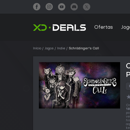
Ofertas
Jog
Início
Jogos
Indie
Schrödinger's Call
C
O
18
po
ve
hi
aq
ke