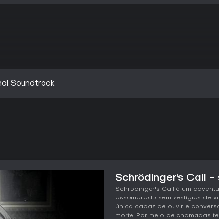
inal Soundtrack
Schrödinger's Call -
Schrödinger's Call é um advent
assombrado sem vestígios de v
única capaz de ouvir e convers
morte. Por meio de chamadas tel