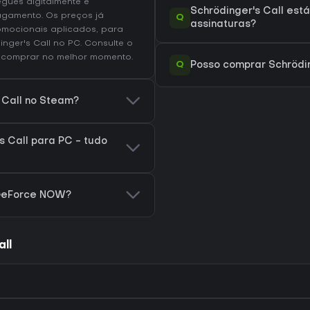
egues digitalmente e
Schrödinger's Call est
agamento. Os preços já
Q
assinaturas?
omocionais aplicados, para
inger's Call no
PC
. Consulte o
comprar no melhor momento.
Q
Posso comprar Schrödin
 Call no Steam?
 Call para PC - tudo
 GeForce NOW?
ll