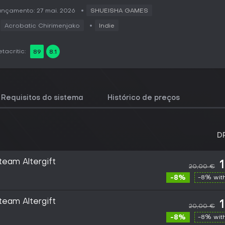
nçamento: 27 mai. 2026
SHUEISHA GAMES
Acrobatic Chirimenjako
Indie
tacritic:
89
8.1
Requisitos do sistema
Histórico de preços
D
team Altergift
20,00 €
-8%
-8% wit
team Altergift
20,00 €
-8%
-8% wit