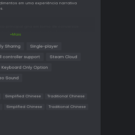
dimentos em uma experiência narrativa
s.
ca principal gira em torno de conversas
as de arrependimentos. Você escolhe palavras
+Mais
para realizar, influenciando o andamento da
as. Coletar informações de várias chamadas é
ly Sharing
Single-player
 e impulsionar a trama. Esse sistema forma um
 e montar narrativas a partir de interações
ll controller support
Steam Cloud
Keyboard Only Option
s das almas, gerando desfechos variados que
odo. O jogo valoriza decisões ponderadas, já
eo Sound
ocê conseguirá levar essas entidades à paz ou
Simplified Chinese
Traditional Chinese
narrativo single-player em que a história se
Simplified Chinese
Traditional Chinese
amadas telefônicas. Não há elementos
os; o foco está na exploração solo das
a
, permitindo que os jogadores experimentem o