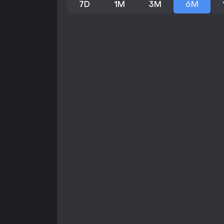
7D
1M
3M
6M