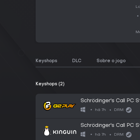
La
Me
Keyshops
DLC
Sobre o jogo
Keyshops (2)
Schrödinger's Call PC S
há 7h
DRM:
Schrödinger's Call PC S
há 7h
DRM: