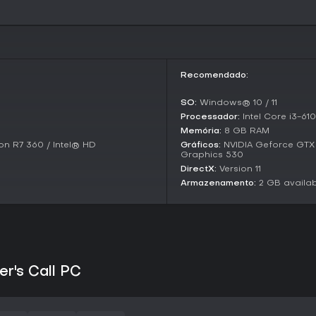
início antes do lançamento com
linear com ramificações basead
chamadas.
Story and Setting
O jogo se passa em um mundo 
Recomendado:
sobrevivente capaz de se comu
telefone, cada uma com arrepen
SO:
Windows® 10 / 11
entre os mundos. Seu papel é d
Processador:
Intel Core i3-61
diálogos, tecendo uma tapeçari
Memória:
8 GB RAM
O cenário explora temas de iso
n R7 360 / Intel® HD
Gráficos:
NVIDIA Geforce GTX 
Graphics 530
principal ferramenta de interaçã
DirectX:
Version 11
lado da linha, gerando uma atm
Armazenamento:
2 GB availa
Vale a pena jogar?
Para quem curte adventures na
Schrödinger's Call traz uma a
telefônicas. É ideal para fãs de
profundidade emocional em vez
er's Call PC
Com lançamento previsto para 2
Acrobatic Chirimenjako e publis
admiradores de indies que abo
você gosta de jogos com caminho