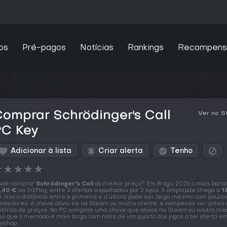
os
Pré-pagos
Notícias
Rankings
Recompens
omprar Schrödinger's Call
Ver no 
PC Key
Adicionar à lista
Criar alerta
Tenho
★
★
★
★
★
nde comprar
Schrödinger's Call
ao melhor preço? Em 8 ago. 2026 o mais barat
,40 €
na G2Play, entre 2 ofertas espalhadas por 2 lojas. A amplitude chega a
1
r isso a distância entre a primeira e a última pode ser larga mesmo com pouco
ndedores. A chave ativa-se na Steam ou noutro cliente, e compensa ver antes 
stórico de preços. No PC compras uma chave que ativas na Steam ou noutro clie
ui que o mercado é mais largo, com mais de um quarto dos jogos a ter oferta e
yshop.