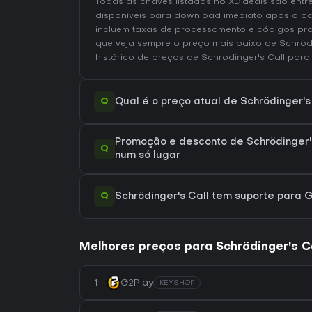
Todas as chaves listadas no XD.deals são entr
disponíveis para download imediato após o p
incluem taxas de processamento e códigos pr
que veja sempre o preço mais baixo de Schröd
histórico de preços de Schrödinger's Call
para 
Q
Qual é o preço atual de Schrödinger's
Promoção e desconto de Schrödinger's
Q
num só lugar
Q
Schrödinger's Call tem suporte para
Melhores preços para Schrödinger's Ca
1
G2Play
KEYSHOP