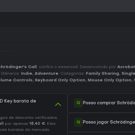
hrödinger's Call
, confira o essencial. Desenvolvido por
Acrobat
. Géneros:
Indie
,
Adventure
. Categorias:
Family Sharing
,
Singl
lume Controls
,
Keyboard Only Option
,
Mouse Only Option
,
D Key barata de
Q
Posso comprar Schrödin
os de desconto verificados,
Q
Posso jogar Schrödinge
ll
por apenas
18,40 €
. Esta
ais baratas do mercado.