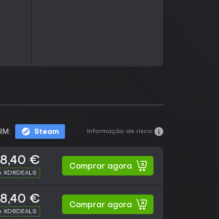
Informação de risco:
RM:
Steam
18,40 €
Comprar agora
h XD8DEALS
18,40 €
Comprar agora
h XD8DEALS