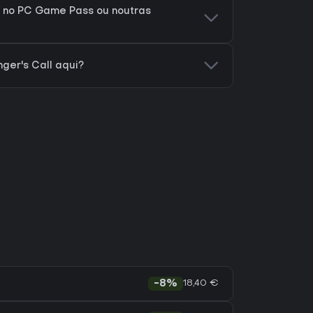
á no PC Game Pass ou noutras
ger's Call aqui?
18,40 €
-8%