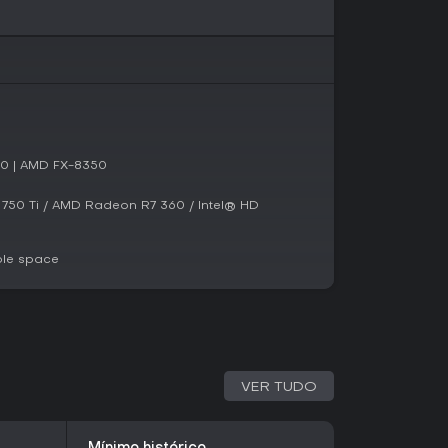
pleto. Essa estrutura garante uma progressão
as nas escolhas do jogador durante as
desolado onde Mary desperta como a única
nicar. Almas abandonadas a contatam por
dimentos únicos que as prendem à fronteira
esvendar essas histórias pessoais por meio de
00 | AMD FX-8350
a de perda e redenção.
lamento e empatia, com o telefone como
750 Ti / AMD Radeon R7 360 / Intel® HD
o. A narrativa cria tensão pelas vozes do outro
osfera de desespero silencioso.
ble space
rrativos com mecânicas baseadas em escolhas,
bordagem única de interação via chamadas
 jogos story-heavy que priorizam diálogos e
 de ação ou combate.
VER TUDO
7 de maio de 2026, pelos desenvolvedores
her SHUEISHA GAMES, o título mira em
rdam arrependimentos e conexões humanas. Se
s ramificados e interfaces minimalistas, vale