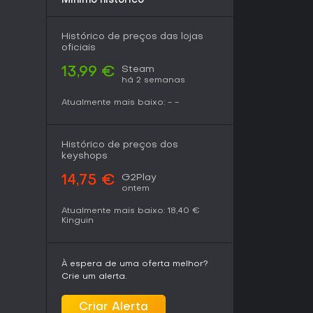
Mínimo histórico
demo disponível para testar a proposta.
Histórico de preços das lojas
oficiais
Steam
13,99 €
há 2 semanas
Atualmente mais baixo:
-
-
Histórico de preços dos
keyshops
G2Play
14,75 €
ontem
Atualmente mais baixo:
18,40 €
Kinguin
À espera de uma oferta melhor?
Crie um alerta.
Criar Alerta