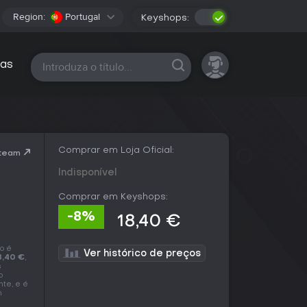
Region:
Portugal
Keyshops:
Todas as plataformas
as
Comprar em Loja Oficial:
Steam
Indisponível
Comprar em Keyshops:
-8%
18,40 €
o é
Ver histórico de preços
8,40 €
,
s
o
nte, e é
m