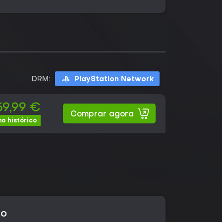
DRM:
PlayStation Network
59,99 €
Comprar agora
o histórico
go