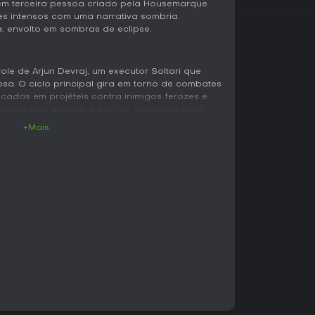
em terceira pessoa criado pela Housemarque
s intensos com uma narrativa sombria
 envolto em sombras de eclipse.
e de Arjun Devraj, um executor Soltari que
sa. O ciclo principal gira em torno de combates
ocadas em projéteis contra inimigos ferozes e
oqueios com escudo e parries, enquanto você
 sequências fluidas que pedem precisão e
+Mais
permanentes em armas e habilidades,
 ambientes que mudam a cada vez. O
vive uma vez por run após a morte, mantendo
mas como o Armor Matrix permitem personalizar
a
nquanto Carcosan Modifiers e o World Dial
safios, trazendo camadas estratégicas a cada
ingle-player, com o modo principal dedicado a
 de Carcosa. Cada run envolve lutar por
adas, coletar recursos e avançar na história