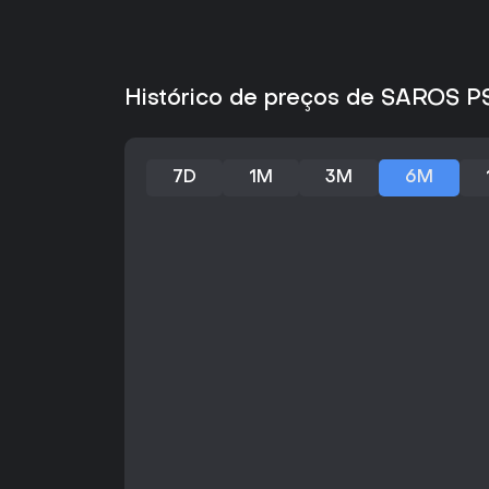
Histórico de preços de SAROS P
7D
1M
3M
6M