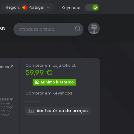
Region:
Portugal
Keyshops:
Todas as plataformas
as
Comprar em Loja Oficial:
ation
59,99 €
Mínimo histórico
Comprar em Keyshops:
59,99 €
uase em
 o preço
Ver histórico de preços
 na PS
isso a