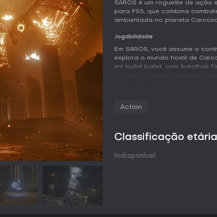
SAROS é um roguelite de ação 
para PS5, que combina combate
ambientada no planeta Carcosa,
Jogabilidade
Em SAROS, você assume o control
explora o mundo hostil de Carco
em bullet ballet, com batalhas f
chefes. Isso exige esquivas, bl
libera um arsenal high-tech em
reconhecimento de padrões.
Action
A progressão vem de upgrades 
coletados ao longo de runs em
mecanismo Second Chance te re
o ritmo sem resets totais. Siste
Classificação etári
as capacidades do seu traje, e
alteram layouts de biomas e de
Indisponível
tentativa.
Modos de Jogo
SAROS prioriza a experiência s
runs exploratórias pelos biomas
paisagens proceduralmente alter