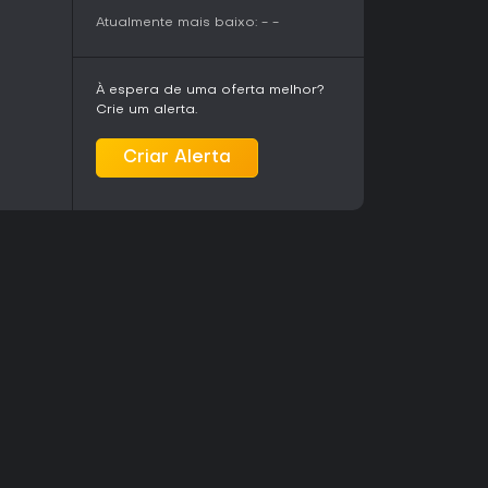
risco e progressão persistente em cenários sci-
Atualmente mais baixo:
-
-
vel, ideal para jogadores solo em busca de
 Primeiras impressões indicam gameplay movido
xcessivas, tornando-o uma ótima escolha para
À espera de uma oferta melhor?
Crie um alerta.
Criar Alerta