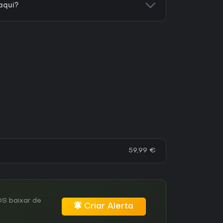
aqui?
59,99 €
OS baixar de
Criar Alerta