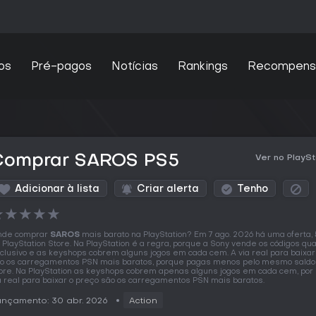
os
Pré-pagos
Notícias
Rankings
Recompens
Comprar SAROS PS5
Ver no PlaySt
Adicionar à lista
Criar alerta
Tenho
★
★
★
★
★
nde comprar
SAROS
mais barato na PlayStation? Em 7 ago. 2026 há uma oferta,
 PlayStation Store. Na PlayStation é a regra, porque a Sony vende os códigos q
clusivo e as keyshops cobrem alguns jogos em cada cem. A via real para baixar
o os carregamentos PSN mais baratos, porque pagas menos pelo mesmo saldo
ore. Na PlayStation as keyshops cobrem apenas alguns jogos em cada cem, por 
a real para baixar o preço são os carregamentos PSN mais baratos.
nçamento: 30 abr. 2026
Action