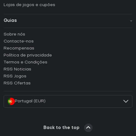
Lojas de jogos e cupões
Guias
FAQ
Sobre nós
Guias e tutoriais
Contacte-nos
Como ativar uma CD Key Steam?
Recompensas
Como ativar uma CD Key Epic Games?
Política de privacidade
Termos e Condições
Como ativar uma CD Key GOG?
RSS Noticias
Como ativar uma CD Key Ubisoft Connect?
RSS Jogos
Como ativar uma CD Key EA App?
RSS Ofertas
Como ativar uma CD Key Battle.net?
Portugal (EUR)
Back to the top