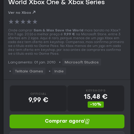
World Xbox One & Xbox Series
Ver no Xbox
★
★
★
★
★
Onde comprar
Sam & Max Save the World
mais barato na Xbox?
Em 7 ago. 2026 o melhor preço é
9,99 €
na Microsoft Store, entre 3
ofertas em 2 lojas. Aqui é raro, porque menos de um jogo Xbox em
cada dez tem oferta em keyshop. Compensa, mas confirma primeiro
se o título está no Game Pass. Na Xbox menos de um jogo em cada
dez tem oferta em keyshop, por isso antes de comprares confirma
se o título está no Game Pass.
Lançamento: 01 jan. 2010
Microsoft Studios
Telltale Games
Indie
KEYSHOPS
OFFICIAL
15,48 €
9,99 €
-10%
Comprar agora