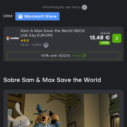
Informação de risco:
DRM:
Microsoft Store
Sam & Max Save the World XBOX
17,21 €
LIVE Key EUROPE
15,48 €
★
5.0
-10%
há 1d
DRM:
copy
-10% with XDD10
Sobre Sam & Max Save the World