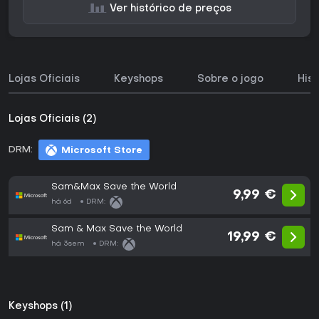
Ver histórico de preços
Lojas Oficiais
Keyshops
Sobre o jogo
His
Lojas Oficiais (2)
DRM:
Microsoft Store
Sam&Max Save the World
9,99 €
há 6d
DRM:
Sam & Max Save the World
19,99 €
há 3sem
DRM:
Keyshops (1)