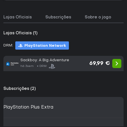
Lojas Oficiais
Subscrições
Sobre o jogo
H
Lojas Oficiais (1)
DRM:
PlayStation Network
Sackboy: A Big Adventure
69,99 €
há 3sem
DRM:
Subscrições (2)
PlayStation Plus Extra