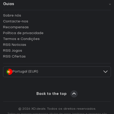
Guias
FAQ
Sobre nós
Guias e tutoriais
Contacte-nos
Como ativar uma CD Key Steam?
Recompensas
Como ativar uma CD Key Epic Games?
Política de privacidade
Termos e Condições
Como ativar uma CD Key GOG?
RSS Noticias
Como ativar uma CD Key Ubisoft Connect?
RSS Jogos
Como ativar uma CD Key EA App?
RSS Ofertas
Como ativar uma CD Key Battle.net?
Portugal (EUR)
Back to the top
© 2026 XD.deals. Todos os direitos reservados.