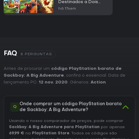
Destinados a Dois
Jogadores
há 17sem
FAQ
8 PERGUNTAS
Antes de procurar um
código PlayStation barato de
Sackboy: A Big Adventure
, confira o essencial. Data de
lançamento PC:
12 nov. 2020
. Géneros:
Action
.
Onde comprar um código PlayStation barato
Q
de Sackboy: A Big Adventure?
Usando o nosso comparador de preços, pode comprar
Sackboy: A Big Adventure para PlayStation
por apenas
69,99 €
na
PlayStation Store
. Todos os códigos são