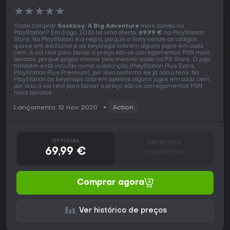
★
★
★
★
★
Onde comprar
Sackboy: A Big Adventure
mais barato na
PlayStation? Em 6 ago. 2026 há uma oferta,
69,99 €
na PlayStation
Store. Na PlayStation é a regra, porque a Sony vende os códigos
quase em exclusivo e as keyshops cobrem alguns jogos em cada
cem. A via real para baixar o preço são os carregamentos PSN mais
baratos, porque pagas menos pelo mesmo saldo na PS Store. O jogo
também está incluído numa subscrição (PlayStation Plus Extra,
PlayStation Plus Premium), por isso confirma se já não o tens. Na
PlayStation as keyshops cobrem apenas alguns jogos em cada cem,
por isso a via real para baixar o preço são os carregamentos PSN
mais baratos.
Lançamento: 12 nov. 2020
Action
OFFICIAL
KEYSHOPS
69,99 €
Indisponível
Comprar agora
Ver histórico de preços