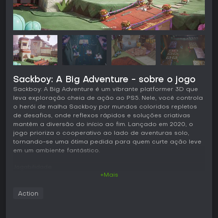
Sackboy: A Big Adventure - sobre o jogo
Sackboy: A Big Adventure é um vibrante platformer 3D que
leva exploração cheia de ação ao PS5. Nele, você controla
o herói de malha Sackboy por mundos coloridos repletos
de desafios, onde reflexos rápidos e soluções criativas
mantêm a diversão do início ao fim. Lançado em 2020, o
jogo prioriza o cooperativo ao lado de aventuras solo,
tornando-se uma ótima pedida para quem curte ação leve
em um ambiente fantástico.
Jogabilidade
+Mais
O coração de Sackboy: A Big Adventure está na mecânica
precisa de platforming, que exige timing e agilidade.
Action
Sackboy pula, dá tapas, agarra e rola pelos cenários,
interagindo com o ambiente de forma intuitiva graças aos
controles responsivos. Cada mundo traz obstáculos