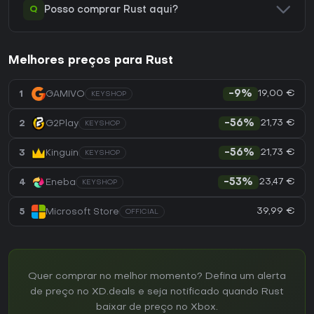
Q
Posso comprar Rust aqui?
Melhores preços para Rust
19,00 €
1
GAMIVO
-9%
KEYSHOP
21,73 €
2
G2Play
-56%
KEYSHOP
21,73 €
3
Kinguin
-56%
KEYSHOP
23,47 €
4
Eneba
-53%
KEYSHOP
39,99 €
5
Microsoft Store
OFFICIAL
Quer comprar no melhor momento? Defina um alerta
de preço no XD.deals e seja notificado quando Rust
baixar de preço no Xbox.