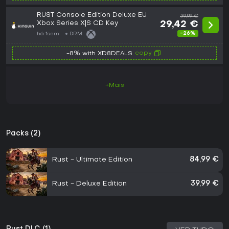
RUST Console Edition Deluxe EU
39,99 €
Xbox Series X|S CD Key
29,42 €
-26%
há 1sem
DRM:
copy
-8% with XD8DEALS
+Mais
Packs (2)
Rust - Ultimate Edition
84,99 €
Rust - Deluxe Edition
39,99 €