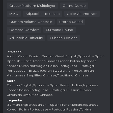
combates acontecem em confrontos diretos com armas
Cross-Platform Multiplayer
Online Co-op
improvisadas ou fabricadas, enquanto a movimentação
por terrenos variados aumenta a tensão dos encontros. O
MMO
Adjustable Text Size
Color Alternatives
progresso envolve a coleta de projetos e o aprimoramento
de equipamentos ao longo das sessões. A versão next-gen
Custom Volume Controls
Stereo Sound
para Xbox Series oferece visuais aprimorados e
desempenho mais fluido em relação ao lançamento original
Camera Comfort
Surround Sound
no Xbox One, com ambientes mais detalhados e controles
mais responsivos em momentos intensos.
Adjustable Difficulty
Subtitle Options
Modos de Jogo
Interface:
No Xbox, Rust funciona em servidores multiplayer
Arabic
Czech
Danish
German
Greek
English
Spanish - Spain
persistentes, onde todos os jogadores compartilham o
Spanish - Latin America
Finnish
French
Italian
Japanese
mesmo mundo. Esses servidores passam por wipes
Korean
Dutch
Norwegian
Polish
Portuguese - Portugal
periódicos que reiniciam o progresso e incentivam
Portuguese - Brazil
Russian
Swedish
Turkish
Ukrainian
recomeços. A experiência padrão combina desafios de
Vietnamese
Simplified Chinese
Traditional Chinese
jogador contra o ambiente com interações entre jogadores,
sem variantes separadas como modos primitivos ou
Áudio:
modificados no console. Os servidores variam em
German
English
Spanish - Spain
French
Italian
Japanese
população e regras definidas pelos administradores, mas o
Korean
Polish
Portuguese - Portugal
Russian
Turkish
ciclo fundamental permanece o mesmo em todas as
Ukrainian
Simplified Chinese
instâncias disponíveis. Atualizações recentes trouxeram
Legendas:
mapas maiores e novos monumentos na versão next-gen,
German
English
Spanish - Spain
French
Italian
Japanese
ampliando as possibilidades de exploração nos mundos
Korean
Polish
Portuguese - Portugal
Russian
Turkish
compartilhados.