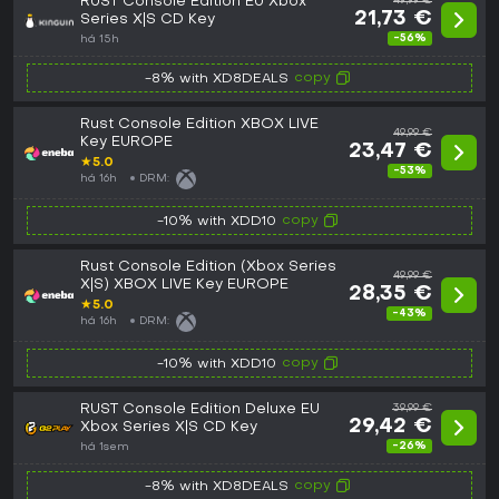
RUST Console Edition EU Xbox
49,99 €
21,73 €
Series X|S CD Key
-56%
há 15h
copy
-8% with XD8DEALS
Rust Console Edition XBOX LIVE
49,99 €
Key EUROPE
23,47 €
★
5.0
-53%
há 16h
DRM:
copy
-10% with XDD10
Rust Console Edition (Xbox Series
49,99 €
X|S) XBOX LIVE Key EUROPE
28,35 €
★
5.0
-43%
há 16h
DRM:
copy
-10% with XDD10
RUST Console Edition Deluxe EU
39,99 €
29,42 €
Xbox Series X|S CD Key
-26%
há 1sem
copy
-8% with XD8DEALS