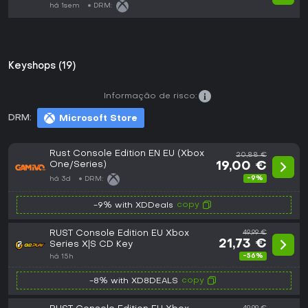
há 1sem
DRM:
Keyshops (19)
Informação de risco:
DRM:
Microsoft Store
Rust Console Edition EN EU (Xbox
20,88 €
One/Series)
19,00 €
-9%
há 3d
DRM:
copy
-9% with XDDeals
RUST Console Edition EU Xbox
49,99 €
21,73 €
Series X|S CD Key
-56%
há 15h
copy
-8% with XD8DEALS