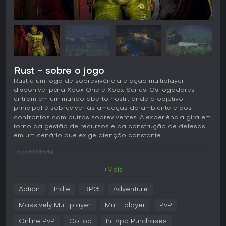
Rust - sobre o jogo
Rust é um jogo de sobrevivência e ação multiplayer
disponível para Xbox One e Xbox Series. Os jogadores
entram em um mundo aberto hostil, onde o objetivo
principal é sobreviver às ameaças do ambiente e aos
confrontos com outros sobreviventes. A experiência gira em
torno da gestão de recursos e da construção de defesas
em um cenário que exige atenção constante.
Jogabilidade
A sobrevivência básica exige atenção a necessidades
+Mais
como fome, sede e proteção contra o frio. Os jogadores
coletam materiais para fabricar ferramentas, armas e
Action
Indie
RPG
Adventure
estruturas, além de caçar animais em busca de comida e
recursos. A construção de bases é um dos pilares do jogo,
Massively Multiplayer
Multi-player
PvP
permitindo a criação de abrigos que precisam ser
reforçados contra ataques de outros jogadores. Os
Online PvP
Co-op
In-App Purchases