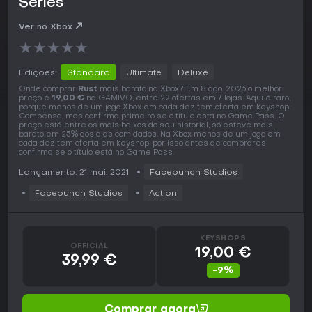
Series
Ver no Xbox
★
★
★
★
★
Edições:
Standard
Ultimate
Deluxe
Onde comprar
Rust
mais barato na Xbox? Em 8 ago. 2026 o melhor
preço é
19,00 €
na GAMIVO, entre 22 ofertas em 7 lojas. Aqui é raro,
porque menos de um jogo Xbox em cada dez tem oferta em keyshop.
Compensa, mas confirma primeiro se o título está no Game Pass. O
preço está entre os mais baixos do seu historial, só esteve mais
barato em 25% dos dias com dados. Na Xbox menos de um jogo em
cada dez tem oferta em keyshop, por isso antes de comprares
confirma se o título está no Game Pass.
Lançamento: 21 mai. 2021
Facepunch Studios
Facepunch Studios
Action
KEYSHOPS
OFFICIAL
19,00 €
39,99 €
-9%
Comprar agora