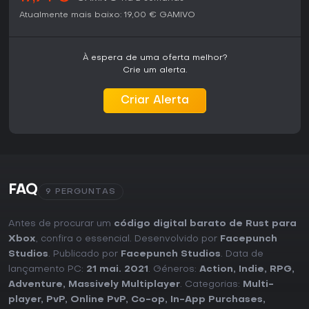
competitivo, enquanto fãs dedicados de sobrevivência
continuam acompanhando o conteúdo em evolução.
Atualmente mais baixo:
19,00 €
GAMIVO
À espera de uma oferta melhor?
Crie um alerta.
Criar Alerta
FAQ
9 PERGUNTAS
Antes de procurar um
código digital barato de Rust para
Xbox
, confira o essencial. Desenvolvido por
Facepunch
Studios
. Publicado por
Facepunch Studios
. Data de
lançamento PC:
21 mai. 2021
. Géneros:
Action
,
Indie
,
RPG
,
Adventure
,
Massively Multiplayer
. Categorias:
Multi-
player
,
PvP
,
Online PvP
,
Co-op
,
In-App Purchases
,