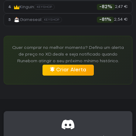
2,47 €
4
Kinguin
-82%
KEYSHOP
2,54 €
5
Gameseal
-81%
KEYSHOP
Quer comprar no melhor momento? Defina um alerta
de preço no XD.deals e seja notificado quando
Runeborn atingir o seu próximo mínimo histórico.
Criar Alerta