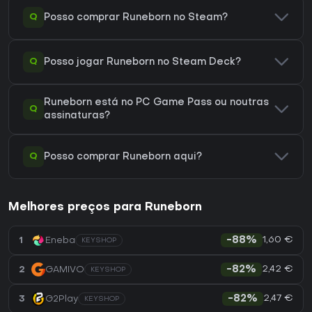
Q
Posso comprar Runeborn no Steam?
Q
Posso jogar Runeborn no Steam Deck?
Runeborn está no PC Game Pass ou noutras
Q
assinaturas?
Q
Posso comprar Runeborn aqui?
Melhores preços para Runeborn
1,60 €
1
Eneba
-88%
KEYSHOP
2,42 €
2
GAMIVO
-82%
KEYSHOP
2,47 €
3
G2Play
-82%
KEYSHOP