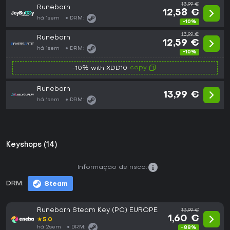
13,99 €
Runeborn
12,58 €
há 1sem
DRM:
-10%
13,99 €
Runeborn
12,59 €
há 1sem
DRM:
-10%
copy
-10% with XDD10
Runeborn
13,99 €
há 1sem
DRM:
Keyshops (14)
Informação de risco:
DRM:
Steam
Runeborn Steam Key (PC) EUROPE
13,99 €
1,60 €
★
5.0
há 2sem
DRM:
-88%