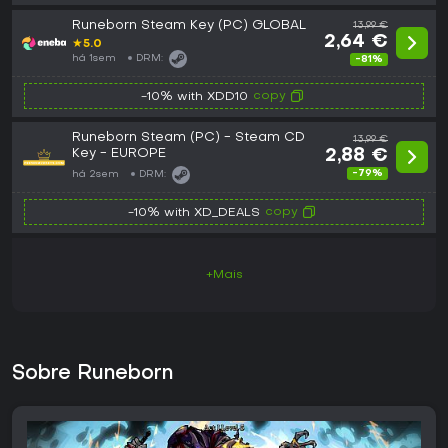
Runeborn Steam Key (PC) GLOBAL
13,99 €
2,64 €
★
5.0
há 1sem
DRM:
-81%
copy
-10% with XDD10
Runeborn Steam (PC) - Steam CD
13,99 €
Key - EUROPE
2,88 €
-79%
há 2sem
DRM:
copy
-10% with XD_DEALS
+Mais
Sobre Runeborn