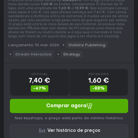
Procuras uma chave barata de
Runeborn
? Em 8 ago. 2026 a chave
mais barata custa
1,60 €
na Eneba. Comparamos 21 ofertas de 19
lojas, com uma amplitude de
1,60 €
a
13,99 €
. Nas keyshops o preço
mais baixo é 1,60 €, nas lojas oficiais começa em 7,40 €. Com tantos
vendedores a distância entre os extremos é muitas vezes de várias
vezes, por isso escolher a loja pesa mais do que esperar por saldos.
O preço está entre os mais baixos do seu historial, só esteve mais
barato em 11% dos dias com dados. No PC compras uma chave que
ativas na Steam ou noutro cliente, e é aqui que o mercado é mais
largo, com mais de um quarto dos jogos a ter oferta em keyshop.
Lançamento: 10 mar. 2026
Goblinz Publishing
iDream Interactive
Strategy
OFFICIAL
KEYSHOPS
7,40 €
1,60 €
-47%
-88%
Comprar agora
Nas keyshops, o preço está perto do mínimo histórico.
Ver histórico de preços