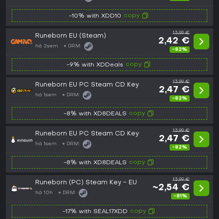
copy
-10% with XDD10
13,99 €
Runeborn EU (Steam)
2,42 €
há 2sem
DRM:
-82%
copy
-9% with XDDeals
13,99 €
Runeborn EU PC Steam CD Key
2,47 €
há 1sem
DRM:
-82%
copy
-8% with XD8DEALS
13,99 €
Runeborn EU PC Steam CD Key
2,47 €
há 1sem
DRM:
-82%
copy
-8% with XD8DEALS
13,99 €
Runeborn (PC) Steam Key - EU
~2,54 €
há 10h
DRM:
-81%
copy
-17% with SEAL17XDD