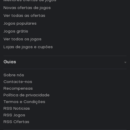
Melhores ofertas de jogos
Novas ofertas de jogos
Ver todas as ofertas
Jogos populares
Jogos grátis
Ver todos os jogos
Lojas de jogos e cupões
Guias
FAQ
Sobre nós
Guias e tutoriais
Contacte-nos
Como ativar uma CD Key Steam?
Recompensas
Como ativar uma CD Key Epic Games?
Política de privacidade
Termos e Condições
Como ativar uma CD Key GOG?
RSS Noticias
Como ativar uma CD Key Ubisoft Connect?
RSS Jogos
Como ativar uma CD Key EA App?
RSS Ofertas
Como ativar uma CD Key Battle.net?