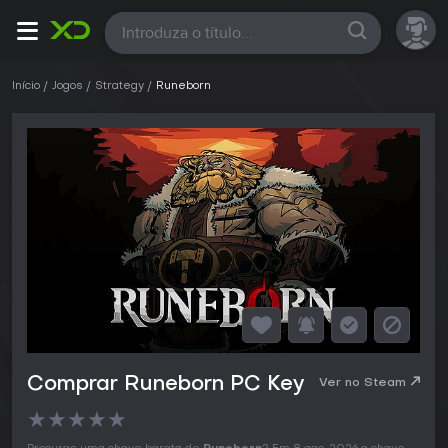
Todas
Início
Jogos
Strategy
Runeborn
Comprar Runeborn PC Key
Ver no Steam
★
★
★
★
★