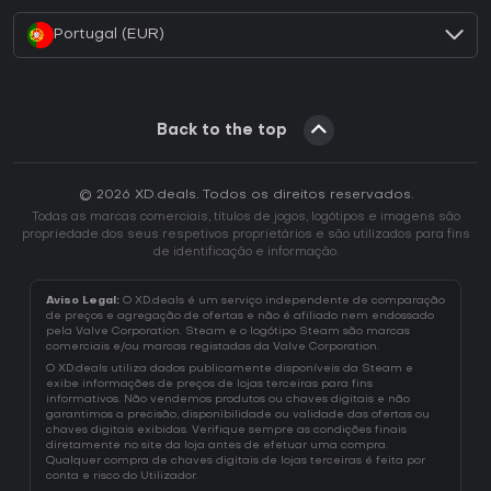
Portugal (EUR)
Back to the top
© 2026 XD.deals. Todos os direitos reservados.
Todas as marcas comerciais, títulos de jogos, logótipos e imagens são
propriedade dos seus respetivos proprietários e são utilizados para fins
de identificação e informação.
Aviso Legal:
O XD.deals é um serviço independente de comparação
de preços e agregação de ofertas e não é afiliado nem endossado
pela Valve Corporation. Steam e o logótipo Steam são marcas
comerciais e/ou marcas registadas da Valve Corporation.
O XD.deals utiliza dados publicamente disponíveis da Steam e
exibe informações de preços de lojas terceiras para fins
informativos. Não vendemos produtos ou chaves digitais e não
garantimos a precisão, disponibilidade ou validade das ofertas ou
chaves digitais exibidas. Verifique sempre as condições finais
diretamente no site da loja antes de efetuar uma compra.
Qualquer compra de chaves digitais de lojas terceiras é feita por
conta e risco do Utilizador.