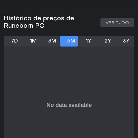
A customização inclui a seleção de inimigos no início das
runs, onde escolher foes com habilidades únicas muda o
nível de desafio. As lojas oferecem upgrades focados, de
Histórico de preços de
novas Runes a melhorias de auras, para estratégias
VER TUDO
Runeborn PC
personalizadas que evoluem a cada tentativa.
Vale a pena jogar?
7D
1M
3M
6M
1Y
2Y
3Y
Runeborn recebe elogios fortes dos jogadores, com
classificação Very Positive no Steam: 81% de 209 avaliações
positivas no geral, e 84% positivas entre 26 reviews
recentes nos últimos 30 dias. Fãs elogiam as mecânicas
polidas e o loop satisfatório, ideal para quem gosta de
roguelikes com elementos de sorte.
O jogo atrai fãs de estratégia que curtem deckbuilding e
decisões táticas de risco-recompensa, similar a títulos que
misturam acaso com habilidade. Com lançamento full em 10
de março de 2026, após Early Access desde 9 de outubro
de 2025, entrega uma experiência completa sem
temporadas em andamento. Se você quer uma visão fresca
de roguelike estratégico sem demandas longas de tempo,
Runeborn oferece replay value sólido via seu combate
único e customização.