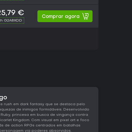
25,79 €
Comprar agora
th G2A8XDD
ogo
ss rush em dark fantasy que se destaca pelo
aquezas de inimigos formidáveis. Desenvolvido
 Ruby, princesa em busca de vingança contra
arlet Kingdom. Com visual em pixel art e foco
fãs de action RPGs centrados em batalhas
 personagem via poderes absorvidos.