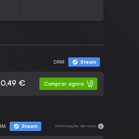
DRM:
Steam
0,49 €
Comprar agora
Informação de risco:
RM:
Steam