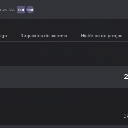
tacritic:
tbd
tbd
jogo
Requisitos do sistema
Histórico de preços
2
D