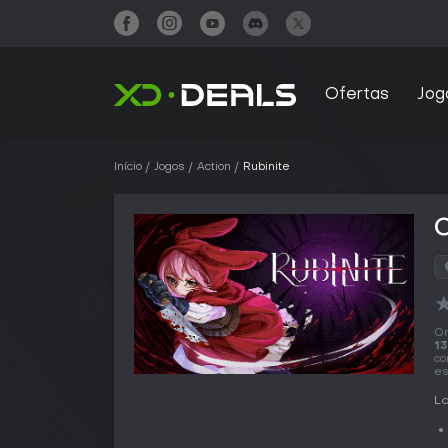
Ofertas
Jog
Início
Jogos
Action
Rubinite
On
13
co
es
La