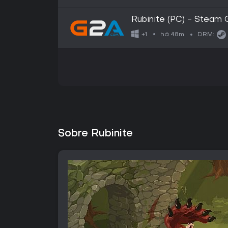
Rubinite (PC) - Steam 
há 48m
+1
DRM:
Sobre Rubinite