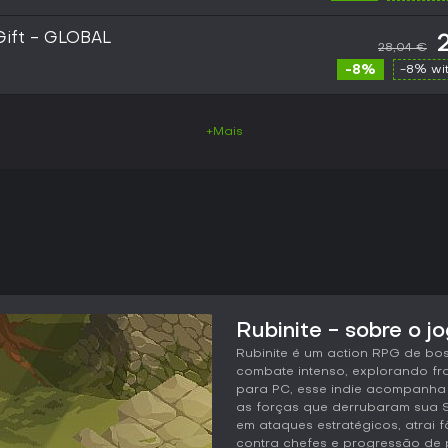
Gift - GLOBAL
28,04 €
-8%
-8% wi
+Mais
Rubinite - sobre o j
Rubinite é um action RPG de bo
combate intenso, explorando fr
para PC, esse indie acompanha
as forças que derrubaram sua Sc
em ataques estratégicos, atrai 
contra chefes e progressão de