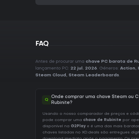
FAQ
Antes de procurar uma
chave PC barata de Ru
lançamento PC:
22 jul. 2026
. Géneros:
Action
,
Steam Cloud
,
Steam Leaderboards
.
Onde comprar uma chave Steam ou C
Q
Rubinite?
Usando o nosso comparador de preços e códig
pode comprar uma
chave de Rubinite
por ap
disponível na
G2Play
e é uma das mais barata
chaves listadas no XD.deals são entregues digi
download imediato após o pagamento. Os preç