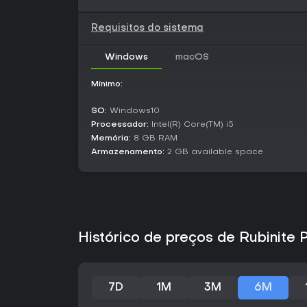
Requisitos do sistema
Windows
macOS
Mínimo:
SO:
Windows10
Processador:
Intel(R) Core(TM) i5
Memória:
8 GB RAM
Armazenamento:
2 GB available space
Histórico de preços de Rubinite 
7D
1M
3M
6M