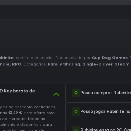
binite
, confira o essencial. Desenvolvido por
Cup Dog Games
.
Indie
,
RPG
. Categorias:
Family Sharing
,
Single-player
,
Steam 
D Key barata de
Q
Posso comprar Rubinit
os de desconto verificados,
Q
Posso jogar Rubinite n
enas
13,29 €
. Esta oferta está
s do mercado. Todas as
talmente e disponíveis para
Q
Rubinite está no PC Ga
os já incluem taxas de