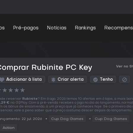
os
Pré-pagos
Notícias
Rankings
Recompens
Comprar Rubinite PC Key
Ver no 
Adicionar à lista
Criar alerta
Tenho
★
★
★
★
★
de reservar
Rubinite
? Em 6 ago. 2026 temos 10 ofertas em 6 lojas, a mais bar
,29 €
na G2Play. Com a pré-venda recebes o jogo no dia do lançamento, norm
m os bónus de encomenda, a um preço que já conheces hoje. Se o primeiro dia 
sencial, vale a pena saber que o preço costuma descer depois do lançamento.
nçamento: 22 jul. 2026
Cup Dog Games
Cup Dog Games
Action