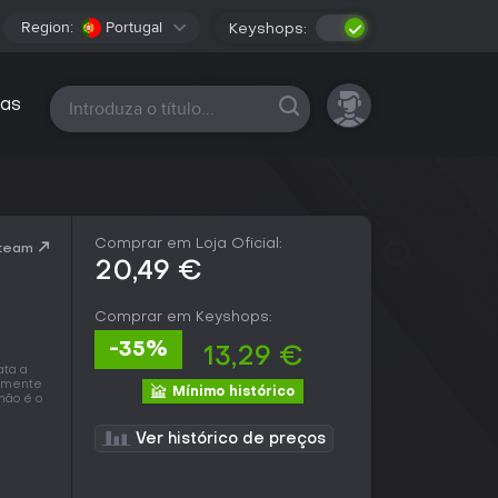
Region:
Portugal
Keyshops:
Todas as plataformas
as
Comprar em Loja Oficial:
Steam
20,49 €
Comprar em Keyshops:
-35%
13,29 €
ata a
almente
Mínimo histórico
não é o
Ver histórico de preços