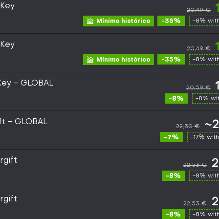
 Key
20,49 €
-35%
-8% wit
Mínimo histórico
 Key
20,49 €
-35%
-8% wit
Mínimo histórico
 Key - GLOBAL
20,59 €
-8%
-8% wi
ift - GLOBAL
~2
22,30 €
-7%
-17% wit
rgift
2
22,53 €
-8%
-8% wit
rgift
2
22,53 €
-8%
-8% wit