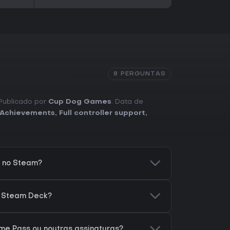
8 PERGUNTAS
 Publicado por
Cup Dog Games
. Data de
Achievements
,
Full controller support
,
e no Steam?
o Steam Deck?
me Pass ou noutras assinaturas?