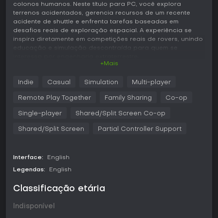
colonos humanos. Neste título para PC, você explora
terrenos acidentados, gerencia recursos de um recente
acidente de shuttle e enfrenta tarefas baseadas em
desafios reais de exploração espacial. A experiência se
inspira diretamente em competições reais de rovers, unindo
educação e simulação descontraída para quem se
interessa por engenharia extraterrestre.
+Mais
Jogabilidade
Indie
Casual
Simulation
Multi-player
No coração do jogo, você pilota um rover personalizável
por uma paisagem lunar detalhada, escaneada de dados
Remote Play Together
Family Sharing
Co-op
reais da Lua. Alterne entre visões em primeira e terceira
pessoa para explorar, coletar recursos e preparar locais. A
Single-player
Shared/Split Screen Co-op
jogabilidade foca em avaliar a adequação ambiental,
Shared/Split Screen
Partial Controller Support
interagir com detritos de acidentes e usar materiais
disponíveis para receber chegadas humanas. Opções de
customização permitem ajustar o rover para diferentes
terrenos e missões.
Interface:
English
Legendas:
English
Os controles são intuitivos para um sim, com física de
direção que captura o ambiente de baixa gravidade e
Classificação etária
superfícies irregulares. Você toma decisões estratégicas,
como priorizar coleta de recursos ou desviar de
Indisponível
obstáculos, refletindo as complexidades reais de
operações com rovers. Isso gera um ciclo de planejamento,