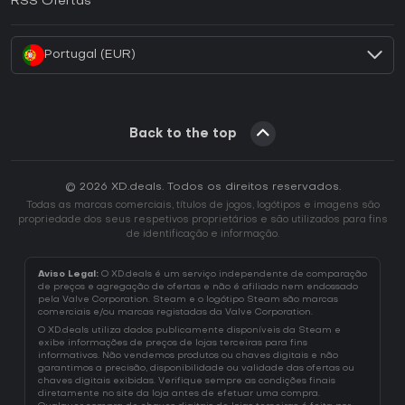
RSS Ofertas
Como ativar uma CD Key Battle.net?
Portugal (EUR)
Back to the top
© 2026 XD.deals. Todos os direitos reservados.
Todas as marcas comerciais, títulos de jogos, logótipos e imagens são
propriedade dos seus respetivos proprietários e são utilizados para fins
de identificação e informação.
Aviso Legal:
O XD.deals é um serviço independente de comparação
de preços e agregação de ofertas e não é afiliado nem endossado
pela Valve Corporation. Steam e o logótipo Steam são marcas
comerciais e/ou marcas registadas da Valve Corporation.
O XD.deals utiliza dados publicamente disponíveis da Steam e
exibe informações de preços de lojas terceiras para fins
informativos. Não vendemos produtos ou chaves digitais e não
garantimos a precisão, disponibilidade ou validade das ofertas ou
chaves digitais exibidas. Verifique sempre as condições finais
diretamente no site da loja antes de efetuar uma compra.