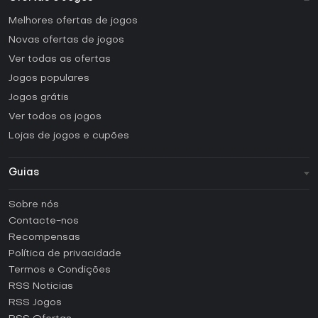
Melhores ofertas de jogos
Novas ofertas de jogos
Ver todas as ofertas
Jogos populares
Jogos grátis
Ver todos os jogos
Lojas de jogos e cupões
Guias
FAQ
Sobre nós
Guias e tutoriais
Contacte-nos
Como ativar uma CD Key Steam?
Recompensas
Como ativar uma CD Key Epic Games?
Política de privacidade
Termos e Condições
Como ativar uma CD Key GOG?
RSS Noticias
Como ativar uma CD Key Ubisoft Connect?
RSS Jogos
Como ativar uma CD Key EA App?