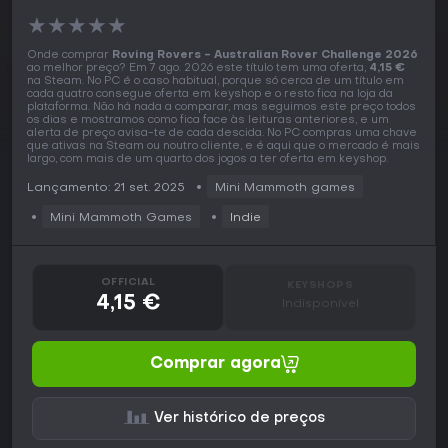
★
★
★
★
★
Onde comprar
Roving Rovers - Australian Rover Challenge 2026
ao melhor preço? Em 7 ago. 2026 este título tem uma oferta,
4,15 €
na Steam. No PC é o caso habitual, porque só cerca de um título em
cada quatro consegue oferta em keyshop e o resto fica na loja da
plataforma. Não há nada a comparar, mas seguimos este preço todos
os dias e mostramos como fica face às leituras anteriores, e um
alerta de preço avisa-te de cada descida. No PC compras uma chave
que ativas na Steam ou noutro cliente, e é aqui que o mercado é mais
largo, com mais de um quarto dos jogos a ter oferta em keyshop.
Lançamento: 21 set. 2025
Mini Mammoth games
Mini Mammoth Games
Indie
OFFICIAL
KEYSHOPS
4,15 €
Indisponível
Comprar agora
Ver histórico de preços