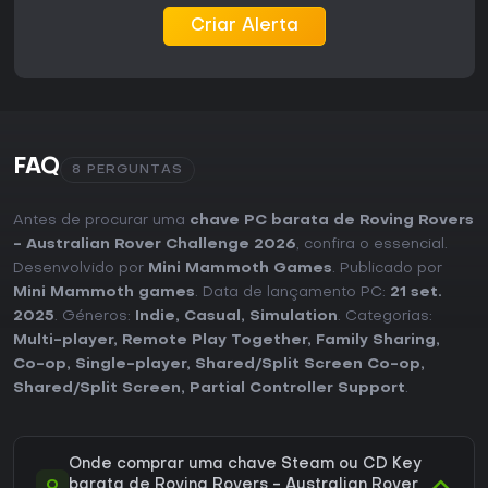
Criar Alerta
FAQ
8 PERGUNTAS
Antes de procurar uma
chave PC barata de Roving Rovers
- Australian Rover Challenge 2026
, confira o essencial.
Desenvolvido por
Mini Mammoth Games
. Publicado por
Mini Mammoth games
. Data de lançamento PC:
21 set.
2025
. Géneros:
Indie
,
Casual
,
Simulation
. Categorias:
Multi-player
,
Remote Play Together
,
Family Sharing
,
Co-op
,
Single-player
,
Shared/Split Screen Co-op
,
Shared/Split Screen
,
Partial Controller Support
.
Onde comprar uma chave Steam ou CD Key
Q
barata de Roving Rovers - Australian Rover