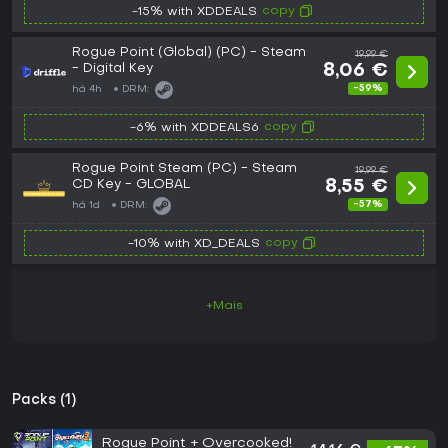
copy
-15% with XDDEALS
Rogue Point (Global) (PC) - Steam
19,99 €
- Digital Key
8,06 €
-59%
há 4h
DRM:
copy
-6% with XDDEALS6
Rogue Point Steam (PC) - Steam
19,99 €
CD Key - GLOBAL
8,55 €
-57%
há 1d
DRM:
copy
-10% with XD_DEALS
+Mais
Packs (1)
Rogue Point + Overcooked!