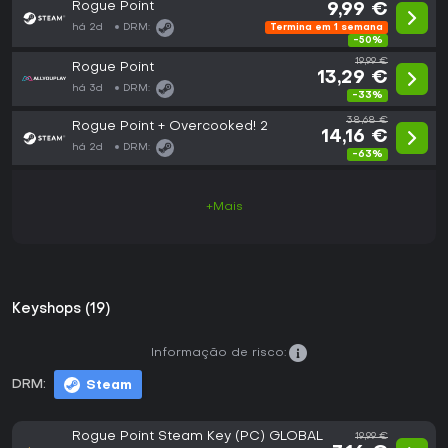
Rogue Point
9,99 €
há 2d
DRM:
Termina em 1 semana
-50%
19,99 €
Rogue Point
13,29 €
há 3d
DRM:
-33%
38,68 €
Rogue Point + Overcooked! 2
14,16 €
há 2d
DRM:
-63%
+Mais
Keyshops (19)
Informação de risco:
DRM:
Steam
Rogue Point Steam Key (PC) GLOBAL
19,99 €