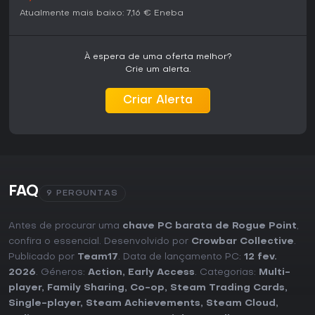
Atualmente mais baixo:
7,16 €
Eneba
À espera de uma oferta melhor?
Crie um alerta.
Criar Alerta
FAQ
9 PERGUNTAS
Antes de procurar uma
chave PC barata de Rogue Point
,
confira o essencial. Desenvolvido por
Crowbar Collective
.
Publicado por
Team17
. Data de lançamento PC:
12 fev.
2026
. Géneros:
Action
,
Early Access
. Categorias:
Multi-
player
,
Family Sharing
,
Co-op
,
Steam Trading Cards
,
Single-player
,
Steam Achievements
,
Steam Cloud
,