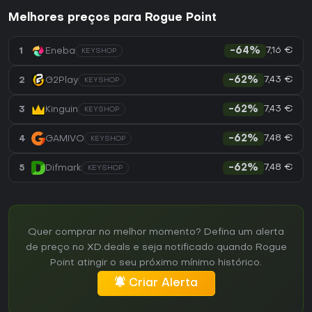
Melhores preços para Rogue Point
7,16 €
1
Eneba
-64%
KEYSHOP
7,43 €
2
G2Play
-62%
KEYSHOP
7,43 €
3
Kinguin
-62%
KEYSHOP
7,48 €
4
GAMIVO
-62%
KEYSHOP
7,48 €
5
Difmark
-62%
KEYSHOP
Quer comprar no melhor momento? Defina um alerta
de preço no XD.deals e seja notificado quando Rogue
Point atingir o seu próximo mínimo histórico.
Criar Alerta