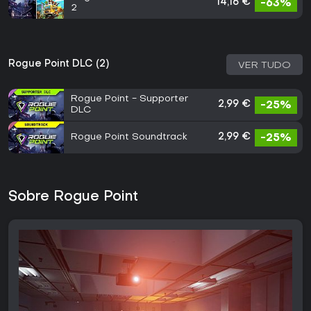
14,16 €
-63%
2
Rogue Point DLC (2)
VER TUDO
Rogue Point - Supporter
2,99 €
-25%
DLC
Rogue Point Soundtrack
2,99 €
-25%
Sobre Rogue Point