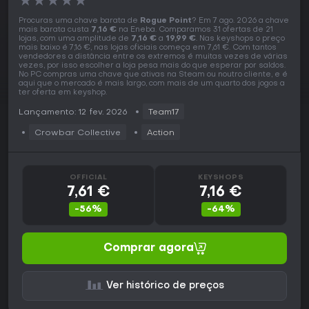
★
★
★
★
★
Procuras uma chave barata de
Rogue Point
? Em 7 ago. 2026 a chave
mais barata custa
7,16 €
na Eneba. Comparamos 31 ofertas de 21
lojas, com uma amplitude de
7,16 €
a
19,99 €
. Nas keyshops o preço
mais baixo é 7,16 €, nas lojas oficiais começa em 7,61 €. Com tantos
vendedores a distância entre os extremos é muitas vezes de várias
vezes, por isso escolher a loja pesa mais do que esperar por saldos.
No PC compras uma chave que ativas na Steam ou noutro cliente, e é
aqui que o mercado é mais largo, com mais de um quarto dos jogos a
ter oferta em keyshop.
Lançamento: 12 fev. 2026
Team17
Crowbar Collective
Action
OFFICIAL
KEYSHOPS
7,61 €
7,16 €
-56%
-64%
Comprar agora
Ver histórico de preços