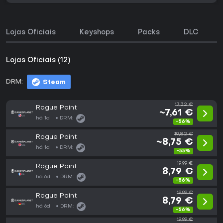
Lojas Oficiais
Keyshops
Packs
DLC
Lojas Oficiais (12)
DRM:
Steam
17,32 €
Rogue Point
~7,61 €
há 1d
DRM:
-56%
19,82 €
Rogue Point
~8,75 €
há 1d
DRM:
-55%
19,99 €
Rogue Point
8,79 €
há 6d
DRM:
-56%
19,99 €
Rogue Point
8,79 €
há 6d
DRM:
-56%
19,99 €