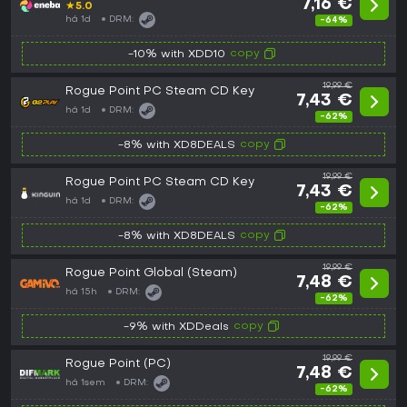
7,16 €
★
5.0
há 1d
DRM:
-64%
copy
-10% with XDD10
19,99 €
Rogue Point PC Steam CD Key
7,43 €
há 1d
DRM:
-62%
copy
-8% with XD8DEALS
19,99 €
Rogue Point PC Steam CD Key
7,43 €
há 1d
DRM:
-62%
copy
-8% with XD8DEALS
19,99 €
Rogue Point Global (Steam)
7,48 €
há 15h
DRM:
-62%
copy
-9% with XDDeals
19,99 €
Rogue Point (PC)
7,48 €
há 1sem
DRM:
-62%