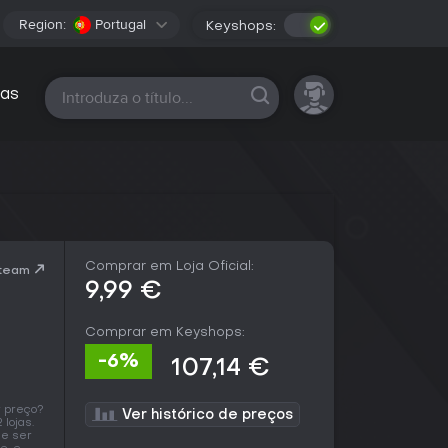
Region:
Portugal
Keyshops:
Todas as plataformas
as
Comprar em Loja Oficial:
Steam
9,99 €
Comprar em Keyshops:
-6%
107,14 €
 preço?
Ver histórico de preços
lojas.
de ser