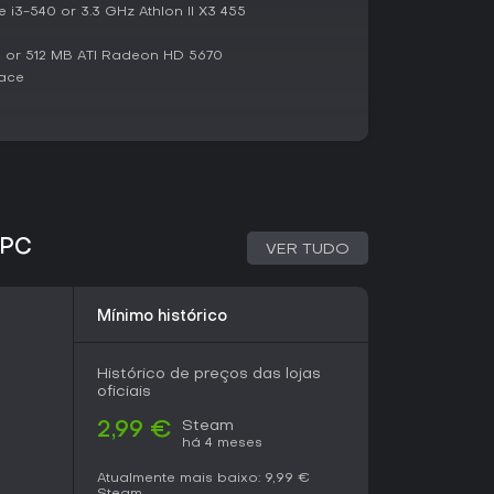
rsonalização total. Mantém o método premiado,
e i3-540 or 3.3 GHz Athlon II X3 455
 de progresso para acompanhar sua evolução.
 or 512 MB ATI Radeon HD 5670
a experiência, de designers de tom para sons
ace
core attack que transformam precisão em
ncentivar prática regular, sem assinaturas para
dizado de guitarra ou baixo, essa edição
com recepção muito positiva de mais de
5% de aprovação. Os comentários recentes
 PC
VER TUDO
 reviews, elogiando sua eficácia como
porte completo para PC, com compatibilidade
ompradas à parte.
Mínimo histórico
 que preferem prática interativa a aulas
daptativos e variedade de modos. Se você tem
r uma forma divertida de evoluir, é uma escolha
Histórico de preços das lojas
progredir na música.
oficiais
Steam
2,99 €
há 4 meses
Atualmente mais baixo:
9,99 €
Steam