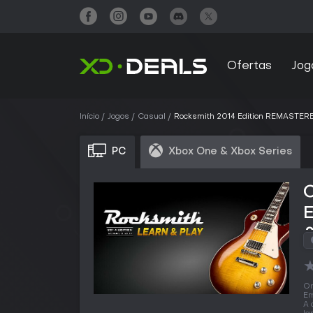
Ofertas
Jog
Início
Jogos
Casual
Rocksmith 2014 Edition REMASTER
PC
Xbox One & Xbox Series
O
Em
A 