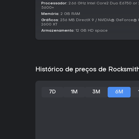
Processador:
2.66 GHz Intel Core2 Duo E6750 or 
5600+
Memória:
2 GB RAM
Gráficos:
256 MB DirectX 9 / NVIDIA® GeForce®
2600 XT
Armazenamento:
12 GB HD space
Histórico de preços de Rocksm
7D
1M
3M
6M