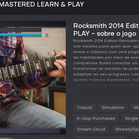
 REMASTERED LEARN & PLAY
Rocksmith 2014 Ed
PLAY - sobre o jogo
Rocksmith 2014 Edition Remaster
sob medida para quem quer apre
revive o clássico com uma pega
de habilidades por meio de exerc
compatíveis. Basta conectar um
transformar as sessões de práti
adaptam ao seu progresso. Lança
quanto músicos experientes, co
rigidez das aulas tradicionais.
Jogabilidade
No coração desse simulador mus
Casual
Simulation
Mu
real ao PC pelo Real Tone Cable
exibe as notas em uma Noteway
In-App Purchases
Single
dificuldade conforme seu dese
surgem, exigindo que acompanh
Steam Cloud
Shared/Spl
como o Riff Repeater permitem de
no seu tempo, facilitando o domí