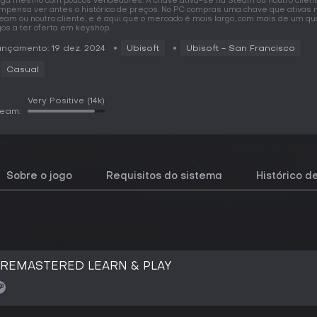
rga mesmo com poucos vendedores. A chave ativa-se na Steam ou noutro client
mpensa ver antes o histórico de preços. No PC compras uma chave que ativas 
eam ou noutro cliente, e é aqui que o mercado é mais largo, com mais de um qu
gos a ter oferta em keyshop.
nçamento: 19 dez. 2024
Ubisoft
Ubisoft - San Francisco
Casual
Very Positive
(14k)
team:
Sobre o jogo
Requisitos do sistema
Histórico d
on REMASTERED LEARN & PLAY