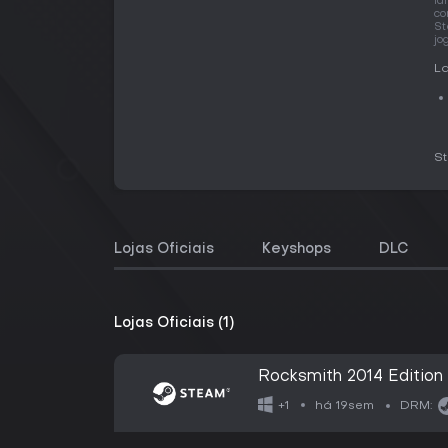
la
co
St
jo
La
S
Lojas Oficiais
Keyshops
DLC
Lojas Oficiais (1)
Rocksmith 2014 Editi
há 19sem
+1
DRM: