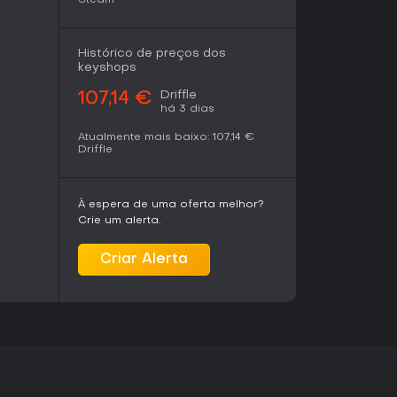
Histórico de preços dos
keyshops
Driffle
107,14 €
há 3 dias
Atualmente mais baixo:
107,14 €
Driffle
À espera de uma oferta melhor?
Crie um alerta.
Criar Alerta