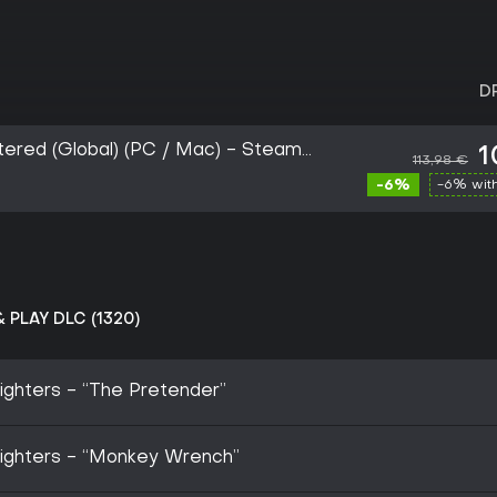
D
ered (Global) (PC / Mac) - Steam
1
113,98 €
-6%
-6% wit
 PLAY DLC (1320)
ighters - “The Pretender”
Fighters - “Monkey Wrench”