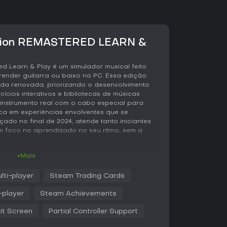
ition REMASTERED LEARN &
ed Learn & Play é um simulador musical feito
nder guitarra ou baixo no PC. Essa edição
da renovada, priorizando o desenvolvimento
ícios interativos e bibliotecas de músicas
 instrumento real com o cabo especial para
ca em experiências envolventes que se
do no final de 2024, atende tanto iniciantes
m foco no aprendizado no seu ritmo, sem a
+Mais
ical está a conexão de uma guitarra ou baixo
lti-player
Steam Trading Cards
, que capta as notas em tempo real. O sistema
 3D rolando em sua direção, ajustando a
-player
Steam Achievements
mpenho. À medida que você avança, mais notas
e a complexidade da música. Ferramentas
it Screen
Partial Controller Support
sacelerar trechos, repeti-los em loop e treinar
nio de partes difíceis. O jogo prioriza o