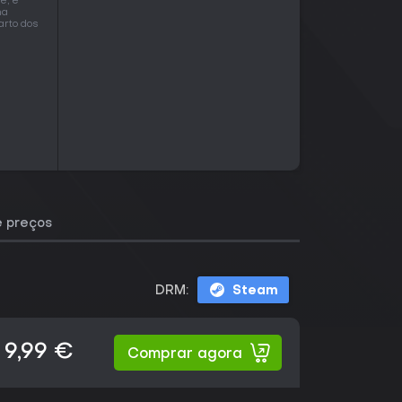
e, e
na
arto dos
e preços
DRM:
Steam
9,99 €
Comprar agora