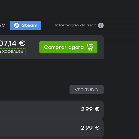
Informação de risco:
RM:
Steam
07,14 €
Comprar agora
h XDDEALS6
VER TUDO
2,99 €
2,99 €