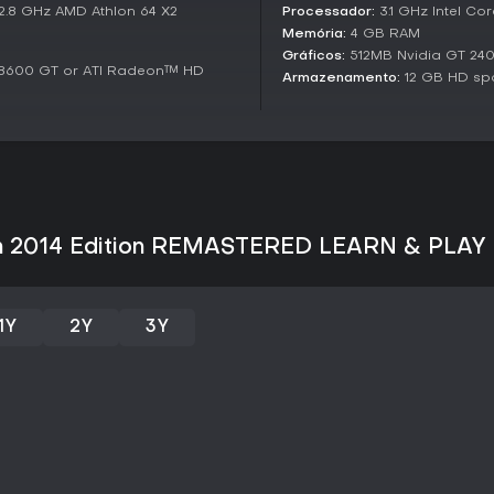
expande sua biblioteca para pe
2.8 GHz AMD Athlon 64 X2
Processador:
3.1 GHz Intel Cor
com videoaulas e rastreamento
Memória:
4 GB RAM
Gráficos:
512MB Nvidia GT 240
Ferramentas essenciais elevam 
 8600 GT or ATI Radeon™ HD
Armazenamento:
12 GB HD sp
personalizados a desafios de s
diversão. Tudo projetado para i
o conteúdo principal.
Vale a pena jogar?
Para quem leva a sério o apren
oferece um método comprovado 
11.000 avaliações, atingindo 8
ith 2014 Edition REMASTERED LEARN & PLAY
seguem positivos em 76% de 119
ferramenta de ensino. Inclui su
contínua para músicas extras c
1Y
2Y
3Y
Ideal para aprendizes autônomos
formais, graças aos sistemas a
um instrumento compatível e que
sólida que já ajudou milhões a 