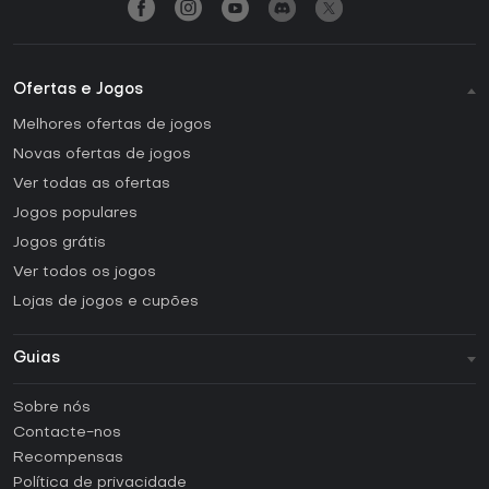
Ofertas e Jogos
Melhores ofertas de jogos
Novas ofertas de jogos
Ver todas as ofertas
Jogos populares
Jogos grátis
Ver todos os jogos
Lojas de jogos e cupões
Guias
FAQ
Sobre nós
Guias e tutoriais
Contacte-nos
Como ativar uma CD Key Steam?
Recompensas
Como ativar uma CD Key Epic Games?
Política de privacidade