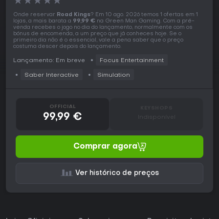
★
★
★
★
★
Onde reservar
Road Kings
? Em 10 ago. 2026 temos 1 ofertas em 1
lojas, a mais barata a
99,99 €
na Green Man Gaming. Com a pré-
venda recebes o jogo no dia do lançamento, normalmente com os
bónus de encomenda, a um preço que já conheces hoje. Se o
primeiro dia não é o essencial, vale a pena saber que o preço
costuma descer depois do lançamento.
Lançamento: Em breve
Focus Entertainment
Saber Interactive
Simulation
OFFICIAL
KEYSHOPS
99,99 €
Indisponível
Comprar agora
Ver histórico de preços