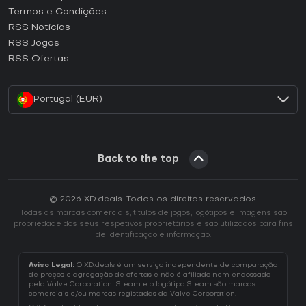
Termos e Condições
Como ativar uma CD Key GOG?
RSS Noticias
Como ativar uma CD Key Ubisoft Connect?
RSS Jogos
Como ativar uma CD Key EA App?
RSS Ofertas
Como ativar uma CD Key Battle.net?
Portugal (EUR)
Back to the top
© 2026 XD.deals. Todos os direitos reservados.
Todas as marcas comerciais, títulos de jogos, logótipos e imagens são
propriedade dos seus respetivos proprietários e são utilizados para fins
de identificação e informação.
Aviso Legal:
O XD.deals é um serviço independente de comparação
de preços e agregação de ofertas e não é afiliado nem endossado
pela Valve Corporation. Steam e o logótipo Steam são marcas
comerciais e/ou marcas registadas da Valve Corporation.