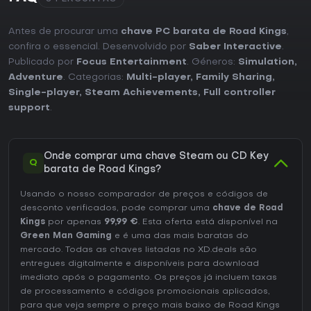
Antes de procurar uma
chave PC barata de Road Kings
,
confira o essencial. Desenvolvido por
Saber Interactive
.
Publicado por
Focus Entertainment
. Géneros:
Simulation
,
Adventure
. Categorias:
Multi-player
,
Family Sharing
,
Single-player
,
Steam Achievements
,
Full controller
support
.
Onde comprar uma chave Steam ou CD Key
Q
barata de Road Kings?
Usando o nosso comparador de preços e códigos de
desconto verificados, pode comprar uma
chave de Road
Kings
por apenas
99,99 €
. Esta oferta está disponível na
Green Man Gaming
e é uma das mais baratas do
mercado. Todas as chaves listadas no XD.deals são
entregues digitalmente e disponíveis para download
imediato após o pagamento. Os preços já incluem taxas
de processamento e códigos promocionais aplicados,
para que veja sempre o preço mais baixo de Road Kings