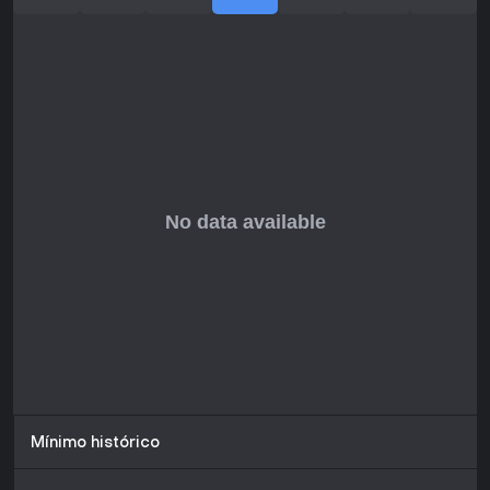
gerenciamento detalhado de veículos.
Se você curte jogos com progressão de funcionário a
dono do negócio, desafios ambientais e narrativa leve,
pode ser o seu tipo. Ainda sem lançamento, o veredicto
final depende de suporte pós-lançamento e reação da
comunidade. Para entusiastas de truck sims em busca de
um novo IP no Sul dos EUA, o pedigree dos devs e reações
aos previews indicam grande potencial.
Mínimo histórico