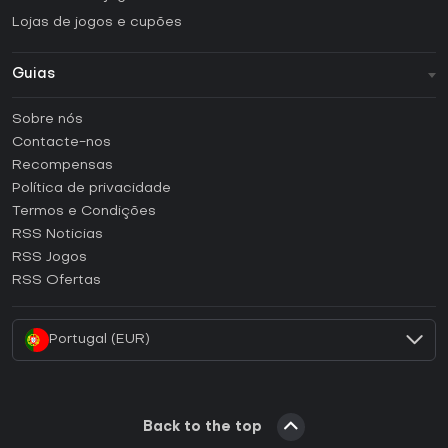
Lojas de jogos e cupões
Guias
FAQ
Sobre nós
Guias e tutoriais
Contacte-nos
Como ativar uma CD Key Steam?
Recompensas
Como ativar uma CD Key Epic Games?
Política de privacidade
Termos e Condições
Como ativar uma CD Key GOG?
RSS Noticias
Como ativar uma CD Key Ubisoft Connect?
RSS Jogos
Como ativar uma CD Key EA App?
RSS Ofertas
Como ativar uma CD Key Battle.net?
Portugal (EUR)
Back to the top