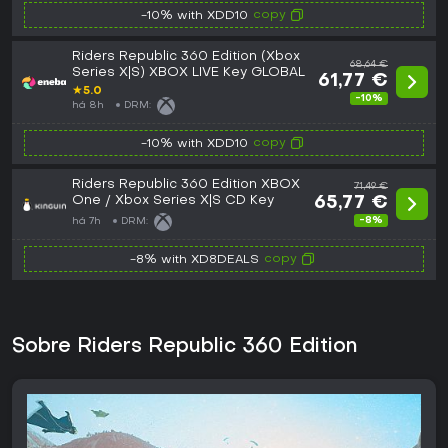
copy
-10% with XDD10
Riders Republic 360 Edition (Xbox
68,64 €
Series X|S) XBOX LIVE Key GLOBAL
61,77 €
★
5.0
-10%
há 8h
DRM:
copy
-10% with XDD10
Riders Republic 360 Edition XBOX
71,49 €
One / Xbox Series X|S CD Key
65,77 €
-8%
há 7h
DRM:
copy
-8% with XD8DEALS
Sobre Riders Republic 360 Edition