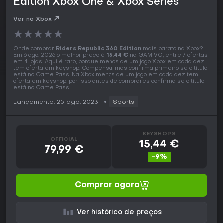
Edition Xbox One & Xbox Series
Ver no Xbox
★
★
★
★
★
Onde comprar
Riders Republic 360 Edition
mais barato na Xbox?
Em 6 ago. 2026 o melhor preço é
15,44 €
na GAMIVO, entre 7 ofertas
em 4 lojas. Aqui é raro, porque menos de um jogo Xbox em cada dez
tem oferta em keyshop. Compensa, mas confirma primeiro se o título
está no Game Pass. Na Xbox menos de um jogo em cada dez tem
oferta em keyshop, por isso antes de comprares confirma se o título
está no Game Pass.
Lançamento: 25 ago. 2023
Sports
KEYSHOPS
OFFICIAL
15,44 €
79,99 €
-9%
Comprar agora
Ver histórico de preços