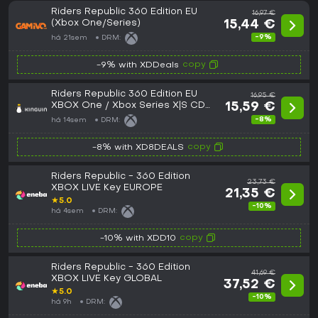
Riders Republic 360 Edition EU
16,97 €
(Xbox One/Series)
15,44 €
-9%
há 21sem
DRM:
copy
-9% with XDDeals
Riders Republic 360 Edition EU
16,95 €
XBOX One / Xbox Series X|S CD
15,59 €
Key
-8%
há 14sem
DRM:
copy
-8% with XD8DEALS
Riders Republic - 360 Edition
23,73 €
XBOX LIVE Key EUROPE
21,35 €
★
5.0
-10%
há 4sem
DRM:
copy
-10% with XDD10
Riders Republic - 360 Edition
41,69 €
XBOX LIVE Key GLOBAL
37,52 €
★
5.0
-10%
há 9h
DRM: