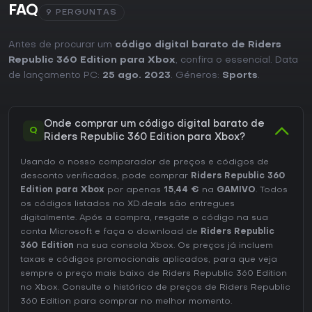
FAQ
combinados com exploração livre e experimentação de
9 PERGUNTAS
manobras. A 360 Edition oferece acesso imediato ao
conteúdo de skate e ao hoverboard, sem necessidade de
Antes de procurar um
código digital barato de Riders
compras adicionais. Quem busca um jogo de esportes
multijogador em constante evolução e com forte
Republic 360 Edition para Xbox
, confira o essencial. Data
componente social encontra motivos para voltar, enquanto
de lançamento PC:
25 ago. 2023
. Géneros:
Sports
.
jogadores solo podem aproveitar corridas contra
fantasmas e modos offline.
Onde comprar um código digital barato de
Q
Riders Republic 360 Edition para Xbox?
Usando o nosso comparador de preços e códigos de
desconto verificados, pode comprar
Riders Republic 360
Edition para Xbox
por apenas
15,44 €
na
GAMIVO
. Todos
os códigos listados no XD.deals são entregues
digitalmente. Após a compra, resgate o código na sua
conta Microsoft e faça o download de
Riders Republic
360 Edition
na sua consola Xbox. Os preços já incluem
taxas e códigos promocionais aplicados, para que veja
sempre o preço mais baixo de Riders Republic 360 Edition
no
Xbox
. Consulte o
histórico de preços de Riders Republic
360 Edition
para comprar no melhor momento.