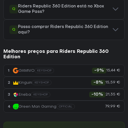
Riders Republic 360 Edition está no Xbox
Q
Game Pass?
Posso comprar Riders Republic 360 Edition
Q
aqui?
Melhores preços para Riders Republic 360
Edition
15,44 €
1
GAMIVO
-9%
KEYSHOP
15,59 €
2
Kinguin
-8%
KEYSHOP
21,35 €
3
Eneba
-10%
KEYSHOP
79,99 €
4
Green Man Gaming
OFFICIAL