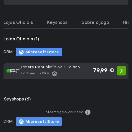
Lojas Oficiais
Keyshops
Sobre o jogo
His
Lojas Oficiais (1)
DRM:
Microsoft Store
Riders Republic™ 360 Edition
79,99 €
há 21sem
DRM:
Keyshops (6)
Informação de risco:
DRM:
Microsoft Store