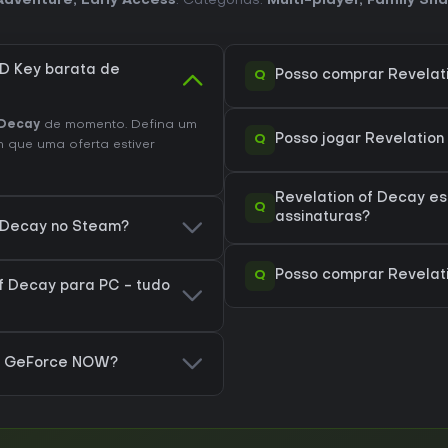
Adventure
,
Early Access
. Categorias:
Multi-player
,
Family Sha
D Key barata de
Q
Posso comprar Revelat
 Decay
de momento. Defina um
Q
Posso jogar Revelatio
 que uma oferta estiver
Revelation of Decay e
Q
assinaturas?
f Decay no Steam?
Q
Posso comprar Revelat
f Decay para PC - tudo
ra GeForce NOW?