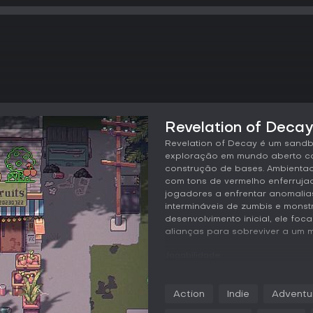
Revelation of Decay
Revelation of Decay é um sandb
exploração em mundo aberto co
construção de bases. Ambientad
com tons de vermelho enferrujad
jogadores a enfrentar anomalia
intermináveis de zumbis e mons
desenvolvimento inicial, ele fo
alianças para sobreviver a um m
Jogabilidade
Em Revelation of Decay, o loop 
mundo aberto dividido em oito r
Action
Indie
Adventu
mecânicas únicas. Os jogadores
planícies nevadas e bases milit