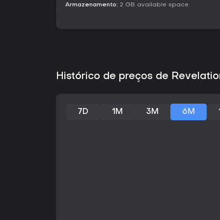
Armazenamento:
2 GB available space
Histórico de preços de Revelati
7D
1M
3M
6M