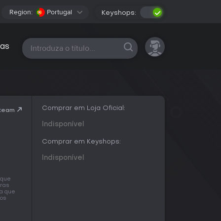
Region:
Portugal
Keyshops:
Todas as plataformas
as
Comprar em Loja Oficial:
Steam
Indisponível
Comprar em Keyshops:
Indisponível
 que
iras
ra que
mos