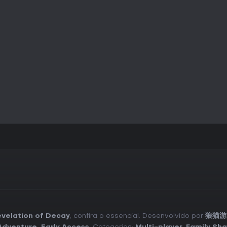
velation of Decay
, confira o essencial. Desenvolvido por
狼猫游戏