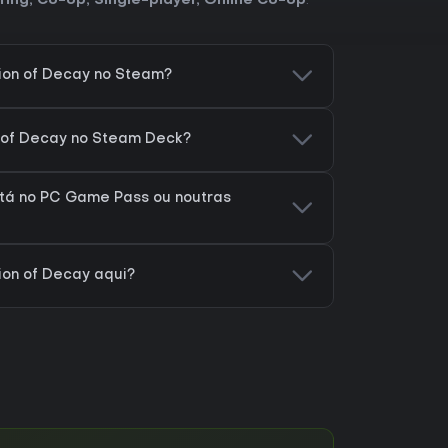
ring
,
Co-op
,
Single-player
,
Online Co-op
.
ion of Decay no Steam?
n of Decay no Steam Deck?
stá no PC Game Pass ou noutras
ion of Decay aqui?