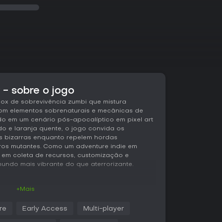
 - sobre o jogo
ox de sobrevivência zumbi que mistura
m elementos sobrenaturais e mecânicas de
o em um cenário pós-apocalíptico em pixel art
o e laranja quente, o jogo convida os
s bizarras enquanto repelem hordas
tros mutantes. Como um adventure indie em
ca em coleta de recursos, customização e
undo mais vibrante do que aterrorizante.
+Mais
principal gira em torno da exploração de um
egiões distintas, cada uma com perigos e
re
Early Access
Multi-player
 cruzam cidades infestadas de zumbis,
ares, coletando suprimentos para se manterem