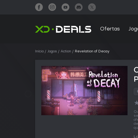
Ofertas
Jog
Início
Jogos
Action
Revelation of Decay
Qu
se
of
de
qu
L