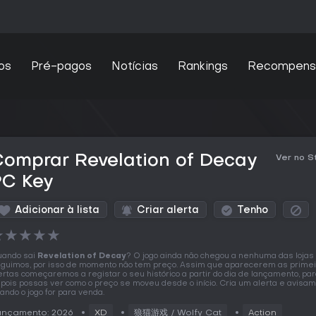
os
Pré-pagos
Notícias
Rankings
Recompens
Comprar Revelation of Decay
Ver no 
PC Key
Adicionar à lista
Criar alerta
Tenho
★
★
★
★
★
ando sai
Revelation of Decay
? O jogo ainda não chegou a nenhuma das lojas
guimos, por isso de momento não tem preço. Assim que aparecerem as prime
ertas começaremos a registar o seu histórico a partir do dia de lançamento, pa
pois possas ver como o preço se moveu desde o início. Cria um alerta e avisa
ando o jogo for para venda.
ançamento: 2026
XD
狼猫游戏 / Wolfy Cat
Action