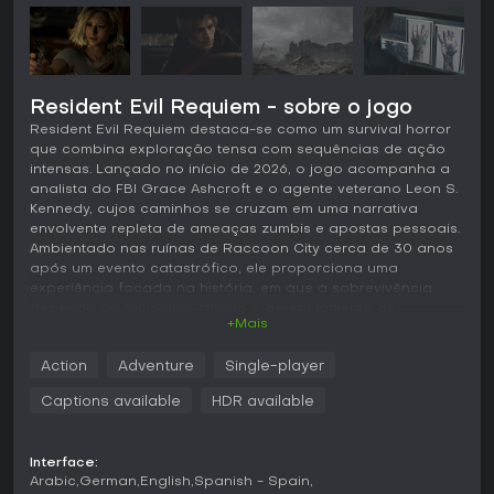
Resident Evil Requiem - sobre o jogo
Resident Evil Requiem destaca-se como um survival horror
que combina exploração tensa com sequências de ação
intensas. Lançado no início de 2026, o jogo acompanha a
analista do FBI Grace Ashcroft e o agente veterano Leon S.
Kennedy, cujos caminhos se cruzam em uma narrativa
envolvente repleta de ameaças zumbis e apostas pessoais.
Ambientado nas ruínas de Raccoon City cerca de 30 anos
após um evento catastrófico, ele proporciona uma
experiência focada na história, em que a sobrevivência
depende de raciocínio rápido e gerenciamento de
+Mais
recursos.
Jogabilidade
Action
Adventure
Single-player
Em Resident Evil Requiem, o ciclo principal envolve explorar
Captions available
HDR available
ambientes sinistros, resolver quebra-cabeças complexos e
enfrentar inimigos grotescos em combates. Os jogadores
alternam fluidamente entre visões em primeira e terceira
Interface:
pessoa: os trechos de Grace priorizam dedução e táticas
Arabic
German
English
Spanish - Spain