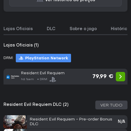
Ver histórico de preços
Lojas Oficiais
DLC
Sobre o jogo
Histórico
Lojas Oficiais (1)
DRM:
PlayStation Network
Resident Evil Requiem
79,99 €
há 1sem
DRM:
Resident Evil Requiem DLC (2)
VER TUDO
Resident Evil Requiem - Pre-order Bonus
N/A
DLC