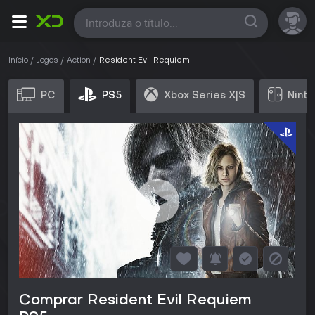
Todas
Início
Jogos
Action
Resident Evil Requiem
PC
PS5
Xbox Series X|S
Ninte
Comprar Resident Evil Requiem