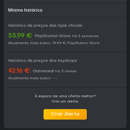
você prefere multiplayer direto ou jogos menos intensos,
pode não ser ideal, mas para entusiastas de horror,
Mínimo histórico
entrega tensão duradoura e satisfação.
Histórico de preços das lojas oficiais
55,99 €
PlayStation Store
há 3 semanas
Atualmente mais baixo:
79,99 €
PlayStation Store
Histórico de preços dos keyshops
42,16 €
Gameseal
há 3 meses
Atualmente mais baixo:
-
-
À espera de uma oferta melhor?
Crie um alerta.
Criar Alerta