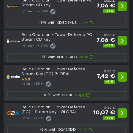
Relic Guardian - Tower Defense PC
19,50 €
Steam CD Key
7,06 €
-63%
há 1sem
DRM:
copy
-8% with XD8DEALS
Relic Guardian - Tower Defense PC
19,50 €
Steam CD Key
7,06 €
-63%
há 1sem
DRM:
copy
-8% with XD8DEALS
Relic Guardian - Tower Defense
19,50 €
Steam Key (PC) GLOBAL
7,42 €
★
5.0
-61%
há 6d
DRM:
copy
-10% with XDD10
Relic Guardian - Tower Defense
19,50 €
(PC) - Steam Key - GLOBAL
10,07 €
-48%
há 4d
DRM:
copy
-8% with G2A8XDD