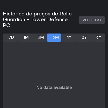
equipe ao longo do tempo
Vale a Pena Jogar?
Histórico de preços de Relic
Para entusiastas de estratégia que curtem tower defense
Guardian - Tower Defense
VER TUDO
com profundidade de RPG, Relic Guardian traz uma visão
PC
fresca do gênero graças às torres móveis e dinâmicas de
companheiros. Lançado em outubro de 2025, recebeu
elogios por suas mecânicas inteligentes e estilo de pixel art,
7D
1M
3M
6M
1Y
2Y
3Y
frequentemente comparado a clássicos como Kingdom
Rush pelo design envolvente de níveis.
Se você gosta de jogos que premiam flexibilidade tática e
sessões curtas e intensas, este título é ideal, ainda mais
pelo preço acessível de $16.99. No entanto, quem busca
opções multiplayer pode procurar em outro lugar, já que
ele brilha no modo solo. Com sua fusão de estratégia e
aventura, é uma escolha sólida para quem quer inovação
acessível no universo tower defense.