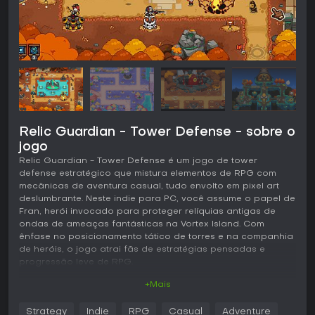
Relic Guardian - Tower Defense - sobre o
jogo
Relic Guardian - Tower Defense é um jogo de tower
defense estratégico que mistura elementos de RPG com
mecânicas de aventura casual, tudo envolto em pixel art
deslumbrante. Neste indie para PC, você assume o papel de
Fran, herói invocado para proteger relíquias antigas de
ondas de ameaças fantásticas na Vortex Island. Com
ênfase no posicionamento tático de torres e na companhia
de heróis, o jogo atrai fãs de estratégias pensadas e
progressão leve de RPG.
+Mais
Jogabilidade
No cerne de Relic Guardian está a defesa de caminhos
Strategy
Indie
RPG
Casual
Adventure