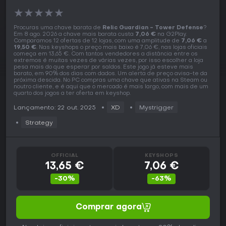
★
★
★
★
★
Procuras uma chave barata de
Relic Guardian - Tower Defense
?
Em 8 ago. 2026 a chave mais barata custa
7,06 €
na G2Play.
Comparamos 12 ofertas de 12 lojas, com uma amplitude de
7,06 €
a
19,50 €
. Nas keyshops o preço mais baixo é 7,06 €, nas lojas oficiais
começa em 13,65 €. Com tantos vendedores a distância entre os
extremos é muitas vezes de várias vezes, por isso escolher a loja
pesa mais do que esperar por saldos. Este jogo já esteve mais
barato, em 90% dos dias com dados. Um alerta de preço avisa-te da
próxima descida. No PC compras uma chave que ativas na Steam ou
noutro cliente, e é aqui que o mercado é mais largo, com mais de um
quarto dos jogos a ter oferta em keyshop.
Lançamento: 22 out. 2025
XD
Mystrigger
Strategy
OFFICIAL
KEYSHOPS
13,65 €
7,06 €
-30%
-63%
Comprar agora