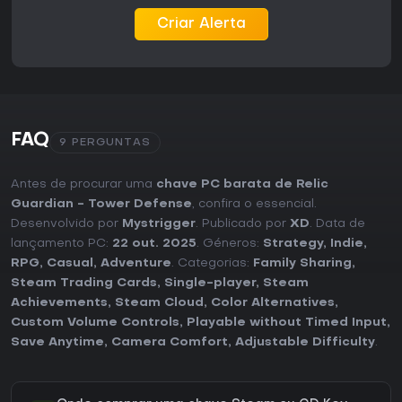
Criar Alerta
FAQ
9 PERGUNTAS
Antes de procurar uma
chave PC barata de Relic
Guardian - Tower Defense
, confira o essencial.
Desenvolvido por
Mystrigger
. Publicado por
XD
. Data de
lançamento PC:
22 out. 2025
. Géneros:
Strategy
,
Indie
,
RPG
,
Casual
,
Adventure
. Categorias:
Family Sharing
,
Steam Trading Cards
,
Single-player
,
Steam
Achievements
,
Steam Cloud
,
Color Alternatives
,
Custom Volume Controls
,
Playable without Timed Input
,
Save Anytime
,
Camera Comfort
,
Adjustable Difficulty
.