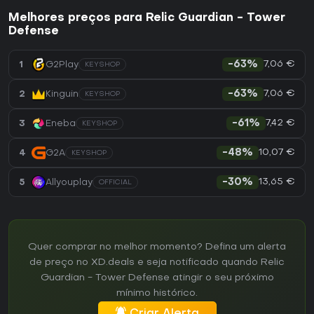
Melhores preços para Relic Guardian - Tower
Defense
7,06 €
1
G2Play
-63%
KEYSHOP
7,06 €
2
Kinguin
-63%
KEYSHOP
7,42 €
3
Eneba
-61%
KEYSHOP
10,07 €
4
G2A
-48%
KEYSHOP
13,65 €
5
Allyouplay
-30%
OFFICIAL
Quer comprar no melhor momento? Defina um alerta
de preço no XD.deals e seja notificado quando Relic
Guardian - Tower Defense atingir o seu próximo
mínimo histórico.