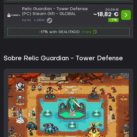
Relic Guardian - Tower Defense
20,38 €
(PC) Steam Gift - GLOBAL
~18,82 €
-7%
há 1d
DRM:
copy
-17% with SEAL17XDD
Sobre Relic Guardian - Tower Defense