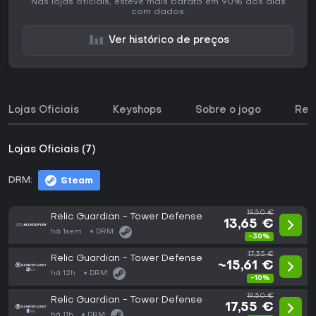
Nas lojas oficiais, esteve mais barato em 90% dos dias
com dados.
Ver histórico de preços
Lojas Oficiais
Keyshops
Sobre o jogo
Req
Lojas Oficiais (7)
DRM:
Steam
19,50 €
Relic Guardian - Tower Defense
13,65 €
há 1sem
DRM:
-30%
17,35 €
Relic Guardian - Tower Defense
~15,61 €
há 12h
DRM:
-10%
19,50 €
Relic Guardian - Tower Defense
17,55 €
há 11h
DRM: