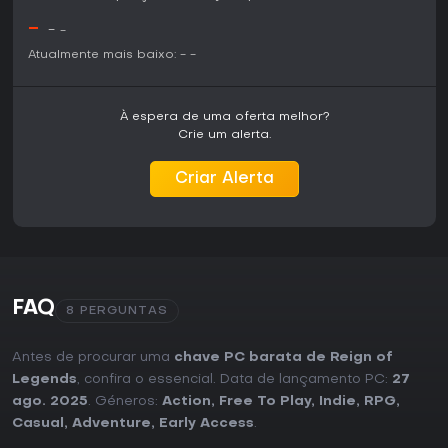
-
-
-
Atualmente mais baixo:
-
-
À espera de uma oferta melhor?
Crie um alerta.
Criar Alerta
FAQ
8 PERGUNTAS
Antes de procurar uma
chave PC barata de Reign of
Legends
, confira o essencial. Data de lançamento PC:
27
ago. 2025
. Géneros:
Action
,
Free To Play
,
Indie
,
RPG
,
Casual
,
Adventure
,
Early Access
.