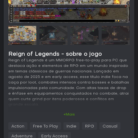
Reign of Legends - sobre o jogo
Reign of Legends é um MMORPG free-to-play para PC que
destaca ação e elementos de RPG em um mundo inspirado
em temas clássicos de guerras nacionais. Lançado em
agosto de 2025 e em early access, esse título indie foca na
caça por loot, combates intensos contra bosses e batalhas
impulsionadas pela comunidade. Com altas taxas de drop
e ênfase em equipamentos conquistados no combate, atrai
quem curte grind por itens poderosos e conflitos em
grande escala.
+Mais
Jogabilidade
Em Reign of Legends, o coração da jogabilidade está em
Action
Free To Play
Indie
RPG
Casual
enfrentar monstros e bosses para conseguir equipamentos
e skills de elite. Os jogadores escolhem entre três classes:
Adventure
Early Access