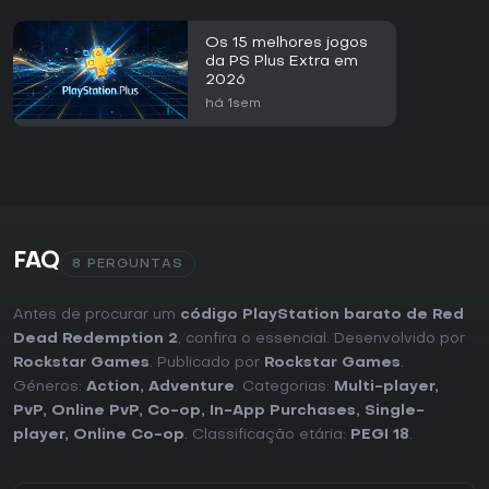
Os 15 melhores jogos
da PS Plus Extra em
2026
há 1sem
FAQ
8 PERGUNTAS
Antes de procurar um
código PlayStation barato de Red
Dead Redemption 2
, confira o essencial. Desenvolvido por
Rockstar Games
. Publicado por
Rockstar Games
.
Géneros:
Action
,
Adventure
. Categorias:
Multi-player
,
PvP
,
Online PvP
,
Co-op
,
In-App Purchases
,
Single-
player
,
Online Co-op
. Classificação etária:
PEGI 18
.