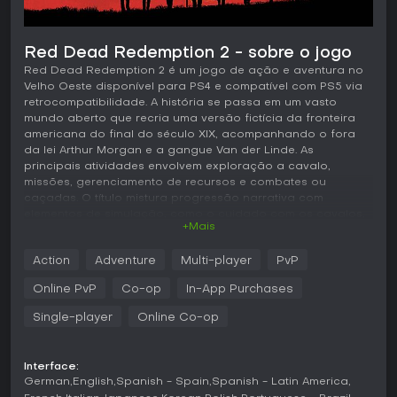
Red Dead Redemption 2 - sobre o jogo
Red Dead Redemption 2 é um jogo de ação e aventura no
Velho Oeste disponível para PS4 e compatível com PS5 via
retrocompatibilidade. A história se passa em um vasto
mundo aberto que recria uma versão fictícia da fronteira
americana do final do século XIX, acompanhando o fora
da lei Arthur Morgan e a gangue Van der Linde. As
principais atividades envolvem exploração a cavalo,
missões, gerenciamento de recursos e combates ou
caçadas. O título mistura progressão narrativa com
elementos de simulação, como o cuidado com os cavalos,
+Mais
os medidores de vida, vigor e Dead Eye, além de um
sistema de honra que reflete as escolhas do jogador em
Action
Adventure
Multi-player
PvP
relação aos NPCs.
Online PvP
Co-op
In-App Purchases
Jogabilidade
O ritmo de jogo prioriza uma progressão mais cuidadosa
Single-player
Online Co-op
em um ambiente repleto de detalhes. Os jogadores
percorrem terrenos variados a cavalo, precisando criar
vínculo com o animal, alimentá-lo e gerenciar seu vigor
Interface:
durante as viagens. O combate utiliza armas de fogo, com
German
English
Spanish - Spain
Spanish - Latin America
possibilidade de empunhar duas revólveres ao mesmo