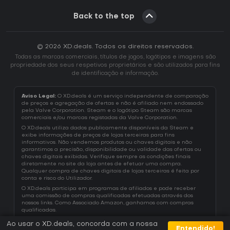
Back to the top
© 2026 XD.deals. Todos os direitos reservados.
Todas as marcas comerciais, títulos de jogos, logótipos e imagens são
propriedade dos seus respetivos proprietários e são utilizados para fins
de identificação e informação.
Aviso Legal:
O XD.deals é um serviço independente de comparação
de preços e agregação de ofertas e não é afiliado nem endossado
pela Valve Corporation. Steam e o logótipo Steam são marcas
comerciais e/ou marcas registadas da Valve Corporation.
O XD.deals utiliza dados publicamente disponíveis da Steam e
exibe informações de preços de lojas terceiras para fins
informativos. Não vendemos produtos ou chaves digitais e não
garantimos a precisão, disponibilidade ou validade das ofertas ou
chaves digitais exibidas. Verifique sempre as condições finais
diretamente no site da loja antes de efetuar uma compra.
Qualquer compra de chaves digitais de lojas terceiras é feita por
conta e risco do Utilizador.
O XD.deals participa em programas de afiliados e pode receber
uma comissão de compras qualificadas efetuadas através dos
nossos links. Como Associado Amazon, ganhamos com compras
qualificadas.
Ao usar o XD.deals, concorda com a nossa
Entendido!