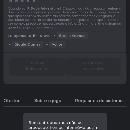
★
★
★
★
★
Quando sai
R Body Adventure
? O jogo ainda não chegou a nenhuma
das lojas que seguimos, por isso de momento não tem preço. Assim
que aparecerem as primeiras ofertas começaremos a registar o
seu histórico a partir do dia de lançamento, para que depois possas
ver como o preço se moveu desde o início. Cria um alerta e avisamos
quando o jogo for para venda.
Lançamento: Em breve
Bidule Games
Bidule Games
Action
OFFICIAL
KEYSHOPS
Indisponível
Indisponível
Ofertas
Sobre o jogo
Requisitos do sistema
Sem entradas, mas não se
preocupe, iremos informá-lo assim