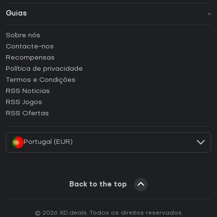
Guias
FAQ
Sobre nós
Guias e tutoriais
Contacte-nos
Como ativar uma CD Key Steam?
Recompensas
Como ativar uma CD Key Epic Games?
Política de privacidade
Termos e Condições
Como ativar uma CD Key GOG?
RSS Noticias
Como ativar uma CD Key Ubisoft Connect?
RSS Jogos
Como ativar uma CD Key EA App?
RSS Ofertas
Como ativar uma CD Key Battle.net?
Portugal (EUR)
Back to the top
© 2026 XD.deals. Todos os direitos reservados.