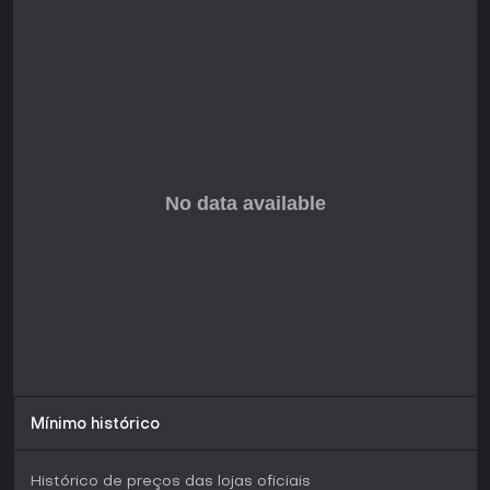
progressão narrativa, pode ser ideal para jogadores
casuais em busca de uma quest futurista leve, embora o
lançamento completo traga mais refinamento.
Mínimo histórico
Histórico de preços das lojas oficiais