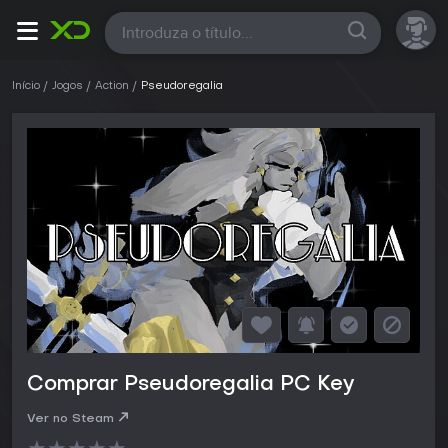
Todas
Início
Jogos
Action
Pseudoregalia
Comprar Pseudoregalia PC Key
Ver no Steam