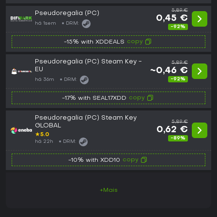
5,89 €
Pseudoregalia (PC)
0,45 €
há 1sem
DRM:
-92%
copy
-15% with XDDEALS
Pseudoregalia (PC) Steam Key -
5,89 €
EU
~0,46 €
-92%
há 36m
DRM:
copy
-17% with SEAL17XDD
Pseudoregalia (PC) Steam Key
5,89 €
GLOBAL
0,62 €
★
5.0
-89%
há 22h
DRM:
copy
-10% with XDD10
+Mais