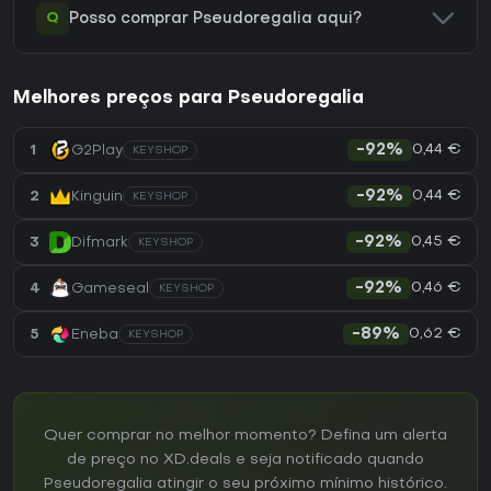
Q
Posso comprar Pseudoregalia aqui?
Melhores preços para Pseudoregalia
0,44 €
1
G2Play
-92%
KEYSHOP
0,44 €
2
Kinguin
-92%
KEYSHOP
0,45 €
3
Difmark
-92%
KEYSHOP
0,46 €
4
Gameseal
-92%
KEYSHOP
0,62 €
5
Eneba
-89%
KEYSHOP
Quer comprar no melhor momento? Defina um alerta
de preço no XD.deals e seja notificado quando
Pseudoregalia atingir o seu próximo mínimo histórico.