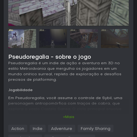
Pseudoregalia - sobre o jogo
Pseudoregalia é um indie de ação e aventura em 3D no
estilo Metroidvania que mergulha os jogadores em um
mundo onírico surreal, repleto de exploração e desafios
precisos de platforming.
Jogabilidade
Em Pseudoregalia, você assume o controle de Sybil, uma
personagem antropomórfica com traços de cabra, que
explora o vasto Castelo Sansa. O ciclo principal envolve
percorrer áreas interconectadas, ganhar novas
+Mais
habilidades para abrir caminhos e retornar a locais antes
inacessíveis. O platforming é o destaque, com mecânicas
Action
Indie
Adventure
Family Sharing
como o air kick para impulsos no ar, wall running e sliding,
que incentivam soluções criativas em um ambiente não