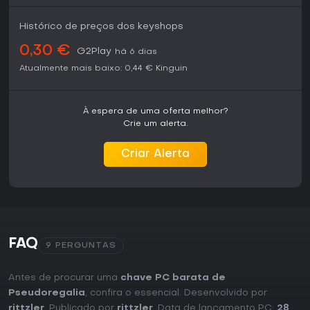
Histórico de preços dos keyshops
0,30 €
G2Play
há 6 dias
Atualmente mais baixo:
0,44 €
Kinguin
À espera de uma oferta melhor?
Crie um alerta.
Criar Alerta
FAQ
9 PERGUNTAS
Antes de procurar uma
chave PC barata de
Pseudoregalia
, confira o essencial. Desenvolvido por
rittzler
. Publicado por
rittzler
. Data de lançamento PC:
28