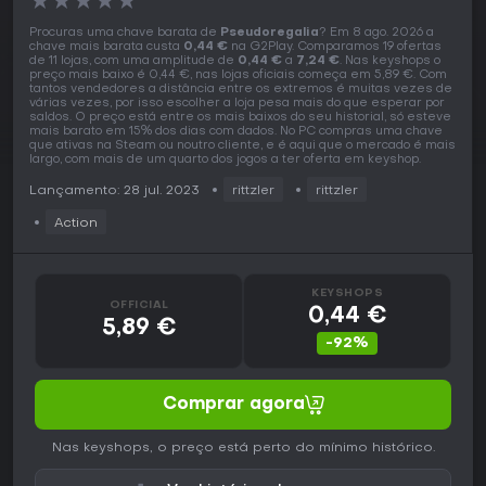
★
★
★
★
★
Procuras uma chave barata de
Pseudoregalia
? Em 8 ago. 2026 a
chave mais barata custa
0,44 €
na G2Play. Comparamos 19 ofertas
de 11 lojas, com uma amplitude de
0,44 €
a
7,24 €
. Nas keyshops o
preço mais baixo é 0,44 €, nas lojas oficiais começa em 5,89 €. Com
tantos vendedores a distância entre os extremos é muitas vezes de
várias vezes, por isso escolher a loja pesa mais do que esperar por
saldos. O preço está entre os mais baixos do seu historial, só esteve
mais barato em 15% dos dias com dados. No PC compras uma chave
que ativas na Steam ou noutro cliente, e é aqui que o mercado é mais
largo, com mais de um quarto dos jogos a ter oferta em keyshop.
Lançamento: 28 jul. 2023
rittzler
rittzler
Action
KEYSHOPS
OFFICIAL
0,44 €
5,89 €
-92%
Comprar agora
Nas keyshops, o preço está perto do mínimo histórico.