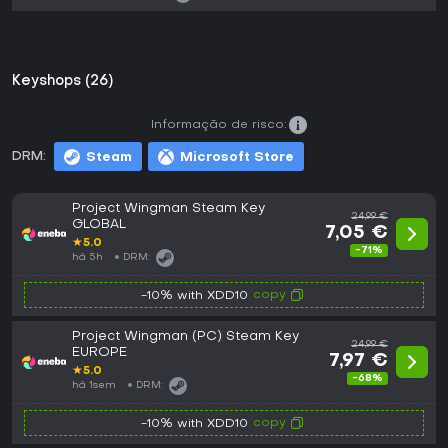
Keyshops (26)
Informação de risco:
DRM:
Steam
Microsoft Store
Project Wingman Steam Key
24,99 €
GLOBAL
7,05 €
★
5.0
-71%
há 5h
DRM:
copy
-10% with XDD10
Project Wingman (PC) Steam Key
24,99 €
EUROPE
7,97 €
★
5.0
-68%
há 1sem
DRM:
copy
-10% with XDD10