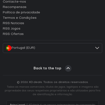
Contacte-nos
Como ativar uma CD Key Steam?
Recompensas
Como ativar uma CD Key Epic Games?
Política de privacidade
Termos e Condições
Como ativar uma CD Key GOG?
RSS Noticias
Como ativar uma CD Key Ubisoft Connect?
RSS Jogos
Como ativar uma CD Key EA App?
RSS Ofertas
Como ativar uma CD Key Battle.net?
Portugal (EUR)
Back to the top
© 2026 XD.deals. Todos os direitos reservados.
Todas as marcas comerciais, títulos de jogos, logótipos e imagens são
propriedade dos seus respetivos proprietários e são utilizados para fins
de identificação e informação.
Aviso Legal:
O XD.deals é um serviço independente de comparação