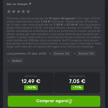
Ver no Steam
★
★
★
★
★
Procuras uma chave barata de
Project Wingman
? Em 6 ago. 2026 a
chave mais barata custa
7,05 €
na Eneba. Comparamos 29 ofertas
de 13 lojas, com uma amplitude de
7,05 €
a
27,46 €
. Nas keyshops o
preço mais baixo é 7,05 €, nas lojas oficiais começa em 12,49 €. Com
tantos vendedores a distância entre os extremos é muitas vezes de
várias vezes, por isso escolher a loja pesa mais do que esperar por
saldos. O preço está entre os mais baixos do seu historial, só esteve
mais barato em 16% dos dias com dados. No PC compras uma chave
que ativas na Steam ou noutro cliente, e é aqui que o mercado é mais
largo, com mais de um quarto dos jogos a ter oferta em keyshop.
Lançamento: 01 dez. 2020
Sector D2
Sector D2
Action
OFFICIAL
KEYSHOPS
12,49 €
7,05 €
-50%
-71%
Comprar agora