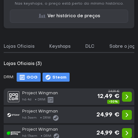
Nas keyshops, o preço está perto do mínimo histórico.
Ver histórico de preços
Lojas Oficiais
Keyshops
DLC
Sobre o jogo
Lojas Oficiais (3)
DRM:
GOG
Steam
24,99 €
Project Wingman
12,49 €
há 4d
DRM:
-50%
Project Wingman
24,99 €
há 3sem
DRM:
Project Wingman
24,99 €
há 17sem
DRM: