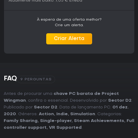
Atualmente mais baixo:
7,05 €
Eneba
À espera de uma oferta melhor?
Crie um alerta.
Criar Alerta
FAQ
9 PERGUNTAS
Antes de procurar uma
chave PC barata de Project
Wingman
, confira o essencial. Desenvolvido por
Sector D2
.
Publicado por
Sector D2
. Data de lançamento PC:
01 dez.
2020
. Géneros:
Action
,
Indie
,
Simulation
. Categorias:
Family Sharing
,
Single-player
,
Steam Achievements
,
Full
controller support
,
VR Supported
.