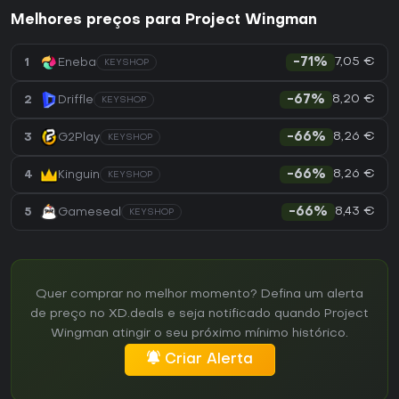
Melhores preços para Project Wingman
7,05 €
1
Eneba
-71%
KEYSHOP
8,20 €
2
Driffle
-67%
KEYSHOP
8,26 €
3
G2Play
-66%
KEYSHOP
8,26 €
4
Kinguin
-66%
KEYSHOP
8,43 €
5
Gameseal
-66%
KEYSHOP
Quer comprar no melhor momento? Defina um alerta
de preço no XD.deals e seja notificado quando Project
Wingman atingir o seu próximo mínimo histórico.
Criar Alerta