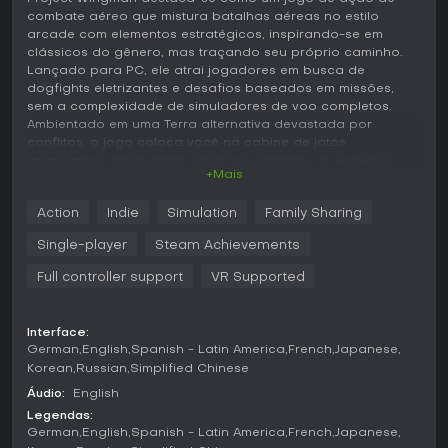
combate aéreo que mistura batalhas aéreas no estilo
arcade com elementos estratégicos, inspirando-se em
clássicos do gênero, mas traçando seu próprio caminho.
Lançado para PC, ele atrai jogadores em busca de
dogfights eletrizantes e desafios baseados em missões,
sem a complexidade de simuladores de voo completos.
Ambientado em uma Terra alternativa devastada por
conflitos, o jogo coloca você na cabine de jatos
avançados, explorando cenários variados, de estreitos
+Mais
gelados a campos vulcânicos. Com controles acessíveis e
combates de alto risco, agrada tanto a pilotos casuais
Action
Indie
Simulation
Family Sharing
quanto a quem busca sequências de ação intensas.
Single-player
Steam Achievements
Jogabilidade
Em Project Wingman, o ciclo principal gira em torno de
Full controller support
VR Supported
pilotar caças em missões focadas em dogfighting, ataques
ao solo e táticas de evasão. Os aviões respondem com
agilidade, permitindo manobras rápidas como barrel rolls e
Interface:
curvas fechadas para flanquear inimigos. As armas vão de
German
English
Spanish - Latin America
French
Japanese
mísseis e canhões padrão a opções especializadas como
Korean
Russian
Simplified Chinese
railguns, que exigem mira precisa contra alvos como
Áudio:
English
estruturas fortificadas ou ases inimigos. O jogo equilibra
Legendas:
velocidade e estratégia, tornando essencial gerenciar
German
English
Spanish - Latin America
French
Japanese
velocidade, altitude e carga útil para sobreviver em