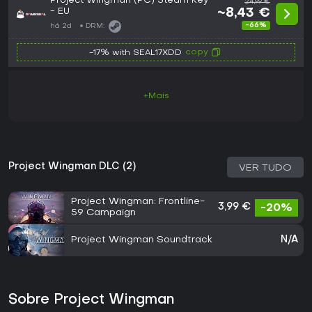
Project Wingman (PC) Steam Key
24,99 €
- EU
~8,43 €
-66%
há 2d
DRM:
copy
-17% with SEAL17XDD
+Mais
Project Wingman DLC (2)
VER TUDO
Project Wingman: Frontline-
3,99 €
-20%
59 Campaign
Project Wingman Soundtrack
N/A
Sobre Project Wingman