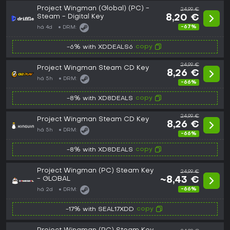
Project Wingman (Global) (PC) -
24,99 €
Steam - Digital Key
8,20 €
-67%
há 4d
DRM:
copy
-6% with XDDEALS6
24,99 €
Project Wingman Steam CD Key
8,26 €
há 5h
DRM:
-66%
copy
-8% with XD8DEALS
24,99 €
Project Wingman Steam CD Key
8,26 €
há 5h
DRM:
-66%
copy
-8% with XD8DEALS
Project Wingman (PC) Steam Key
24,99 €
- GLOBAL
~8,43 €
-66%
há 2d
DRM:
copy
-17% with SEAL17XDD