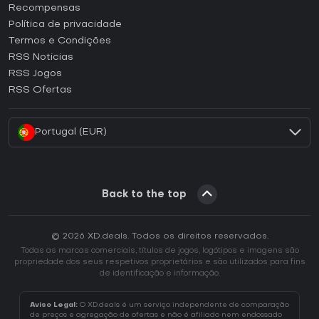
Como ativar uma CD Key Steam?
Recompensas
Como ativar uma CD Key Epic Games?
Política de privacidade
Termos e Condições
Como ativar uma CD Key GOG?
RSS Noticias
Como ativar uma CD Key Ubisoft Connect?
RSS Jogos
Como ativar uma CD Key EA App?
RSS Ofertas
Como ativar uma CD Key Battle.net?
Portugal (EUR)
Back to the top
© 2026 XD.deals. Todos os direitos reservados.
Todas as marcas comerciais, títulos de jogos, logótipos e imagens são
propriedade dos seus respetivos proprietários e são utilizados para fins
de identificação e informação.
Aviso Legal:
O XD.deals é um serviço independente de comparação
de preços e agregação de ofertas e não é afiliado nem endossado