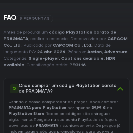
FAQ
8 PERGUNTAS
Antes de procurar um
código PlayStation barato de
PRAGMATA
, confira o essencial. Desenvolvido por
CAPCOM
Co., Ltd.
. Publicado por
CAPCOM Co., Ltd.
. Data de
lançamento PC:
24 abr. 2026
. Géneros:
Action
,
Adventure
.
Categorias:
Single-player
,
Captions available
,
HDR
available
. Classificação etária:
PEGI 16
.
Onde comprar um código PlayStation barato
Q
de PRAGMATA?
Usando o nosso comparador de preços, pode comprar
PRAGMATA para PlayStation
por apenas
59,99 €
na
PlayStation Store
. Todos os códigos são entregues
digitalmente. Resgate na sua conta PlayStation e faça o
download de
PRAGMATA
instantaneamente. Os preços já
incluem taxas e códigos promocionais, para que veja