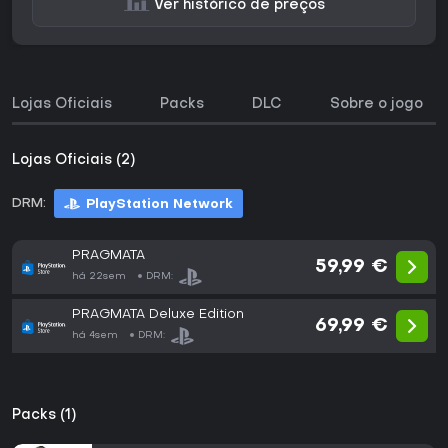
Ver histórico de preços
Lojas Oficiais
Packs
DLC
Sobre o jogo
Lojas Oficiais (2)
DRM:
PlayStation Network
PRAGMATA
59,99 €
há 22sem
DRM:
PRAGMATA Deluxe Edition
69,99 €
há 4sem
DRM:
Packs (1)