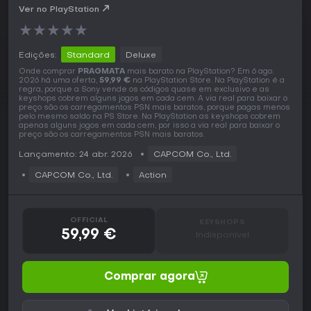
Ver no PlayStation
★
★
★
★
★
Edições:
Standard
Deluxe
Onde comprar
PRAGMATA
mais barato na PlayStation? Em 6 ago.
2026 há uma oferta,
59,99 €
na PlayStation Store. Na PlayStation é a
regra, porque a Sony vende os códigos quase em exclusivo e as
keyshops cobrem alguns jogos em cada cem. A via real para baixar o
preço são os carregamentos PSN mais baratos, porque pagas menos
pelo mesmo saldo na PS Store. Na PlayStation as keyshops cobrem
apenas alguns jogos em cada cem, por isso a via real para baixar o
preço são os carregamentos PSN mais baratos.
Lançamento: 24 abr. 2026
CAPCOM Co., Ltd.
CAPCOM Co., Ltd.
Action
OFFICIAL
KEYSHOPS
59,99 €
Indisponível
Comprar agora