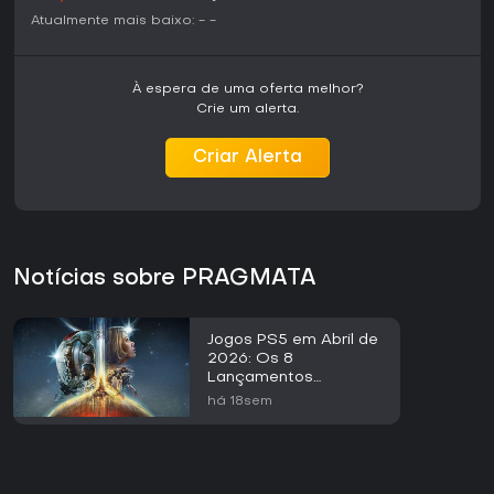
Atualmente mais baixo:
-
-
À espera de uma oferta melhor?
Crie um alerta.
Criar Alerta
Notícias sobre PRAGMATA
Jogos PS5 em Abril de
2026: Os 8
Lançamentos
Principais
há 18sem