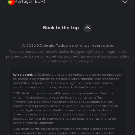
Portugal (EUR)
Back to the top
© 2026 XD.deals. Todos os direitos reservados.
Todas as marcas comerciais, títulos de jogos, logótipos e imagens são
propriedade dos seus respetivos proprietários e são utilizados para fins
de identificação e informação.
Aviso Legal:
O XD.deals é um serviço independente de comparação
de preços e agregação de ofertas e não é afiliado nem endossado
pela Valve Corporation. Steam e o logótipo Steam são marcas
comerciais e/ou marcas registadas da Valve Corporation.
O XD.deals utiliza dados publicamente disponíveis da Steam e
exibe informações de preços de lojas terceiras para fins
informativos. Não vendemos produtos ou chaves digitais e não
garantimos a precisão, disponibilidade ou validade das ofertas ou
chaves digitais exibidas. Verifique sempre as condições finais
diretamente no site da loja antes de efetuar uma compra.
Qualquer compra de chaves digitais de lojas terceiras é feita por
conta e risco do Utilizador.
O XD.deals participa em programas de afiliados e pode receber
uma comissão de compras qualificadas efetuadas através dos