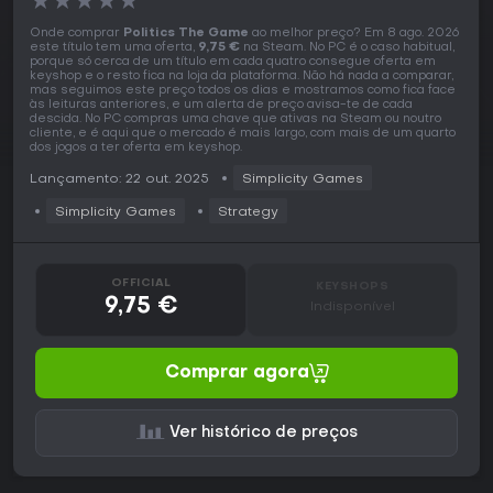
★
★
★
★
★
Onde comprar
Politics The Game
ao melhor preço? Em 8 ago. 2026
este título tem uma oferta,
9,75 €
na Steam. No PC é o caso habitual,
porque só cerca de um título em cada quatro consegue oferta em
keyshop e o resto fica na loja da plataforma. Não há nada a comparar,
mas seguimos este preço todos os dias e mostramos como fica face
às leituras anteriores, e um alerta de preço avisa-te de cada
descida. No PC compras uma chave que ativas na Steam ou noutro
cliente, e é aqui que o mercado é mais largo, com mais de um quarto
dos jogos a ter oferta em keyshop.
Lançamento: 22 out. 2025
Simplicity Games
Simplicity Games
Strategy
OFFICIAL
KEYSHOPS
9,75 €
Indisponível
Comprar agora
Ver histórico de preços