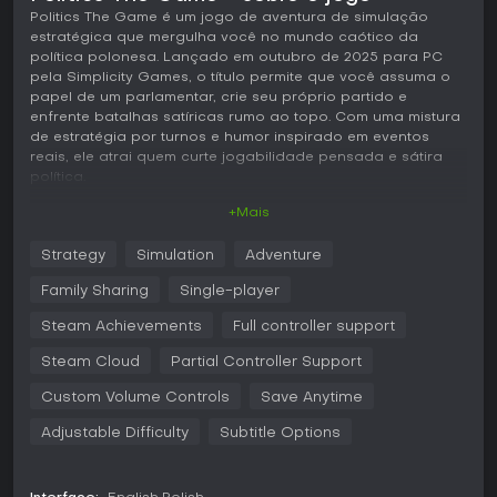
Politics The Game é um jogo de aventura de simulação
estratégica que mergulha você no mundo caótico da
política polonesa. Lançado em outubro de 2025 para PC
pela Simplicity Games, o título permite que você assuma o
papel de um parlamentar, crie seu próprio partido e
enfrente batalhas satíricas rumo ao topo. Com uma mistura
de estratégia por turnos e humor inspirado em eventos
reais, ele atrai quem curte jogabilidade pensada e sátira
política.
+Mais
Jogabilidade
Em Politics The Game, o ciclo principal gira em torno de
Strategy
Simulation
Adventure
gerenciar a popularidade e a dignidade do seu
personagem enquanto sobe na hierarquia política. Você
Family Sharing
Single-player
cria e lidera um partido, participando de combates por
turnos que exigem decisões estratégicas. Cada ação
Steam Achievements
Full controller support
nesses confrontos testa sua esperteza, com habilidades
Steam Cloud
Partial Controller Support
especiais como soterrar rivais em esterco ou usar o Cajado
do Orador para ataques de onda de choque. Quebra-
Custom Volume Controls
Save Anytime
cabeças e minigames trazem variedade, desafiando
reflexos e criatividade. É possível convocar aliados para
Adjustable Difficulty
Subtitle Options
apoios decisivos, como pedir um doce de Wadowice ou
contar com o conhecimento de um especialista em aviação.
Políticos poloneses conhecidos surgem com stats únicas, e