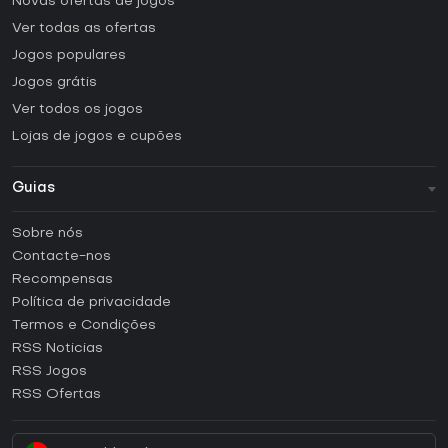
Novas ofertas de jogos
Ver todas as ofertas
Jogos populares
Jogos grátis
Ver todos os jogos
Lojas de jogos e cupões
Guias
FAQ
Sobre nós
Guias e tutoriais
Contacte-nos
Como ativar uma CD Key Steam?
Recompensas
Como ativar uma CD Key Epic Games?
Política de privacidade
Termos e Condições
Como ativar uma CD Key GOG?
RSS Noticias
Como ativar uma CD Key Ubisoft Connect?
RSS Jogos
Como ativar uma CD Key EA App?
RSS Ofertas
Como ativar uma CD Key Battle.net?