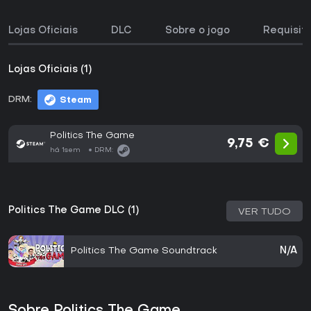
Lojas Oficiais
DLC
Sobre o jogo
Requisit
Lojas Oficiais (1)
DRM:
Steam
Politics The Game
9,75 €
há 1sem
DRM:
Politics The Game DLC (1)
VER TUDO
Politics The Game Soundtrack
N/A