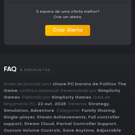
À espera de uma oferta melhor?
Crie um alerta.
Criar Alerta
FAQ
8 PERGUNTAS
Antes de procurar uma
chave PC barata de Politics The
Game
, confira o essencial. Desenvolvido por
Simplicity
Games
. Publicado por
Simplicity Games
. Data de
lançamento PC:
22 out. 2025
. Géneros:
Strategy
,
Simulation
,
Adventure
. Categorias:
Family Sharing
,
Single-player
,
Steam Achievements
,
Full controller
support
,
Steam Cloud
,
Partial Controller Support
,
Custom Volume Controls
,
Save Anytime
,
Adjustable