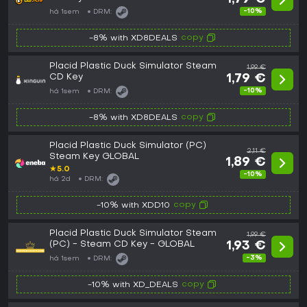
-10%
há 1sem
DRM:
copy
-8% with XD8DEALS
Placid Plastic Duck Simulator Steam
1,99 €
CD Key
1,79 €
-10%
há 1sem
DRM:
copy
-8% with XD8DEALS
Placid Plastic Duck Simulator (PC)
2,11 €
Steam Key GLOBAL
1,89 €
★
5.0
-10%
há 2d
DRM:
copy
-10% with XDD10
Placid Plastic Duck Simulator Steam
1,99 €
(PC) - Steam CD Key - GLOBAL
1,93 €
-3%
há 1sem
DRM:
copy
-10% with XD_DEALS