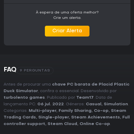
À espera de uma oferta melhor?
Crie um alerta.
Criar Alerta
FAQ
9 PERGUNTAS
Antes de procurar uma
chave PC barata de Placid Plastic
Duck Simulator
, confira o essencial. Desenvolvido por
turbolento games
. Publicado por
Team17
. Data de
lançamento PC:
06 jul. 2022
. Géneros:
Casual
,
Simulation
.
Categorias:
Multi-player
,
Family Sharing
,
Co-op
,
Steam
Trading Cards
,
Single-player
,
Steam Achievements
,
Full
controller support
,
Steam Cloud
,
Online Co-op
.