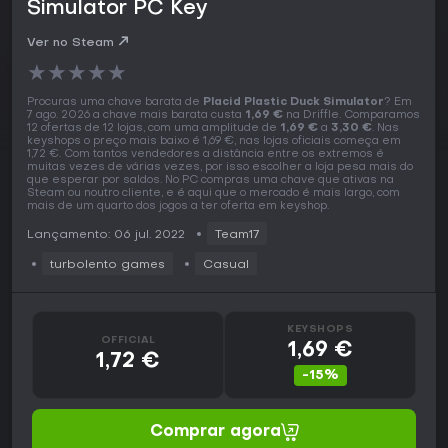
Simulator PC Key
Ver no Steam
★
★
★
★
★
Procuras uma chave barata de
Placid Plastic Duck Simulator
? Em
7 ago. 2026 a chave mais barata custa
1,69 €
na Driffle. Comparamos
12 ofertas de 12 lojas, com uma amplitude de
1,69 €
a
3,30 €
. Nas
keyshops o preço mais baixo é 1,69 €, nas lojas oficiais começa em
1,72 €. Com tantos vendedores a distância entre os extremos é
muitas vezes de várias vezes, por isso escolher a loja pesa mais do
que esperar por saldos. No PC compras uma chave que ativas na
Steam ou noutro cliente, e é aqui que o mercado é mais largo, com
mais de um quarto dos jogos a ter oferta em keyshop.
Lançamento: 06 jul. 2022
Team17
turbolento games
Casual
KEYSHOPS
OFFICIAL
1,69 €
1,72 €
-15%
Comprar agora