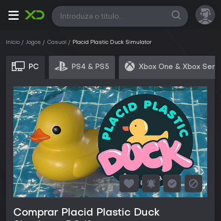
Todas
Início
Jogos
Casual
Placid Plastic Duck Simulator
PC
PS4 & PS5
Xbox One & Xbox Seri
Comprar Placid Plastic Duck