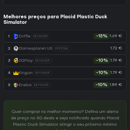
Melhores preços para Placid Plastic Duck
Simulator
1,69 €
1
Driffle
-15%
KEYSHOP
1,72 €
2
Gamesplanet US
OFFICIAL
1,79 €
3
G2Play
-10%
KEYSHOP
1,79 €
4
Kinguin
-10%
KEYSHOP
1,89 €
5
Eneba
-10%
KEYSHOP
Quer comprar no melhor momento? Defina um alerta
de preço no XD.deals e seja notificado quando Placid
Plastic Duck Simulator atingir o seu próximo mínimo