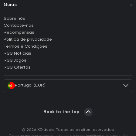
Guias
FAQ
Sobre nós
Guias e tutoriais
Contacte-nos
Como ativar uma CD Key Steam?
Recompensas
Como ativar uma CD Key Epic Games?
Política de privacidade
Termos e Condições
Como ativar uma CD Key GOG?
RSS Noticias
Como ativar uma CD Key Ubisoft Connect?
RSS Jogos
Como ativar uma CD Key EA App?
RSS Ofertas
Como ativar uma CD Key Battle.net?
Portugal (EUR)
Back to the top
© 2026 XD.deals. Todos os direitos reservados.