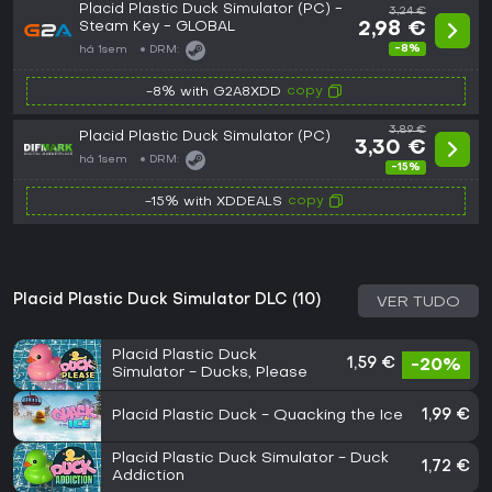
Placid Plastic Duck Simulator (PC) -
3,24 €
Steam Key - GLOBAL
2,98 €
-8%
há 1sem
DRM:
copy
-8% with G2A8XDD
3,89 €
Placid Plastic Duck Simulator (PC)
3,30 €
há 1sem
DRM:
-15%
copy
-15% with XDDEALS
Placid Plastic Duck Simulator DLC (10)
VER TUDO
Placid Plastic Duck
1,59 €
-20%
Simulator - Ducks, Please
Placid Plastic Duck - Quacking the Ice
1,99 €
Placid Plastic Duck Simulator - Duck
1,72 €
Addiction