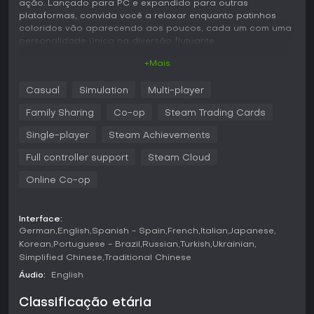
ação. Lançado para PC e expandido para outras
plataformas, convida você a relaxar enquanto patinhos
coloridos vão aparecendo aos poucos, cada um com uma
personalidade única na diversão flutuante.
+Mais
Jogabilidade
O coração de Placid Plastic Duck Simulator é uma
Casual
Simulation
Multi-player
experiência passiva em que você observa os patinhos
surgindo um a um na piscina. Começando com apenas um,
Family Sharing
Co-op
Steam Trading Cards
eles vão chegando até atingir 50 tipos diferentes, cada
qual com estilos e comportamentos distintos, como flutuar,
Single-player
Steam Achievements
tomar sol ou mergulhar o bico. É possível renomear os
Full controller support
Steam Cloud
patinhos para dar um toque pessoal, adicionando uma leve
interatividade a essa simulação hands-off.
Online Co-op
Um ciclo de dia e noite altera a atmosfera, com música
relaxante de dia e o som das ondas à noite no escuro
Interface:
silencioso. Eventos especiais, como a aparição de um UFO,
German
English
Spanish - Spain
French
Italian
Japanese
trazem surpresas sem exigir interação. São 15 conquistas
Korean
Portuguese - Brazil
Russian
Turkish
Ukrainian
no total, que premiam marcos como coletar certos patinhos
Simplified Chinese
Traditional Chinese
ou presenciar eventos, incentivando sessões mais longas
de observação idle.
Áudio:
English
Modos de Jogo
Classificação etária
Embora não divida em modos tradicionais, o jogo avança