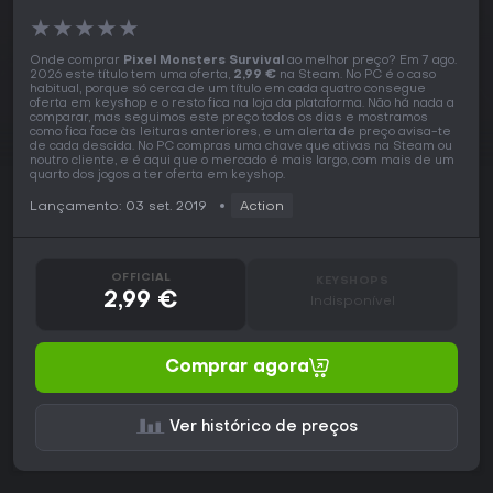
★
★
★
★
★
Onde comprar
Pixel Monsters Survival
ao melhor preço? Em 7 ago.
2026 este título tem uma oferta,
2,99 €
na Steam. No PC é o caso
habitual, porque só cerca de um título em cada quatro consegue
oferta em keyshop e o resto fica na loja da plataforma. Não há nada a
comparar, mas seguimos este preço todos os dias e mostramos
como fica face às leituras anteriores, e um alerta de preço avisa-te
de cada descida. No PC compras uma chave que ativas na Steam ou
noutro cliente, e é aqui que o mercado é mais largo, com mais de um
quarto dos jogos a ter oferta em keyshop.
Lançamento: 03 set. 2019
Action
OFFICIAL
KEYSHOPS
2,99 €
Indisponível
Comprar agora
Ver histórico de preços