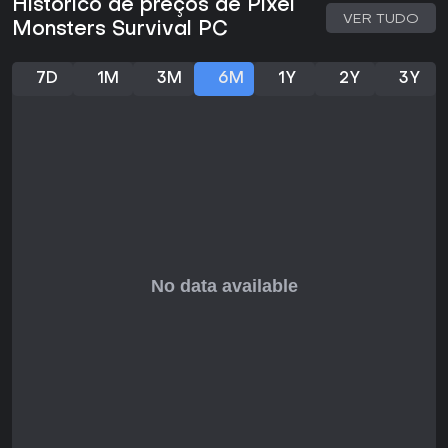
Histórico de preços de Pixel
Para fãs de sobrevivência direta com toques de ação, Pixel
VER TUDO
Monsters Survival PC
Monsters Survival entrega uma experiência sem frescuras,
centrada em proteção e malabarismos com recursos. Atrai
quem gosta de sessões rápidas de crafting e defesa em
7D
1M
3M
6M
1Y
2Y
3Y
estilo retro.
Sem feedback amplo de jogadores disponível, o valor está
no apelo principal: se gerenciar fome, coletar materiais e
enfrentar inimigos pixelados parece divertido, encaixa em
jogatinas casuais. Desenvolvido pela Polantronic e com
preço acessível, mira quem busca uma simulação leve, sem
narrativas complexas ou atualizações contínuas.
Experimente se quiser um desafio solo de sobrevivência,
mas pode não empolgar quem procura profundidade ou
conteúdo comunitário.