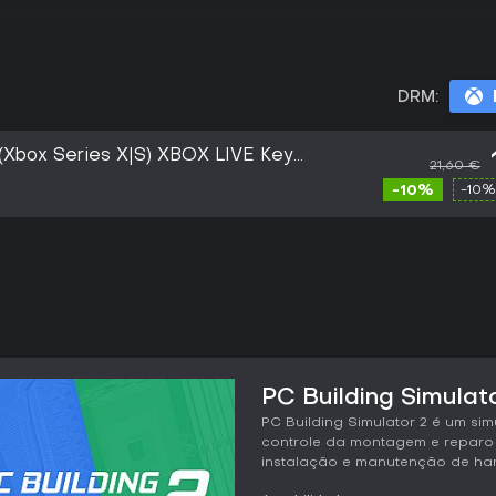
DRM:
2 (Xbox Series X|S) XBOX LIVE Key
21,60 €
-10%
-10%
PC Building Simulato
PC Building Simulator 2 é um s
controle da montagem e reparo
instalação e manutenção de har