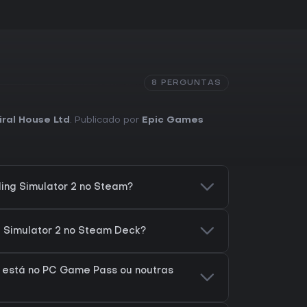
ótima opção para quem prefere jogabilidade
ão frenética.
8 PERGUNTAS
iral House Ltd
. Publicado por
Epic Games
ing Simulator 2 no Steam?
g Simulator 2 no Steam Deck?
2 está no PC Game Pass ou noutras