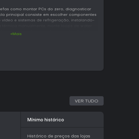
arefas como montar PCs do zero, diagnosticar
clo principal consiste em escolher componentes
vídeo e sistemas de refrigeração, instalando-
a térmica manualmente, monte loops de water
rdware para melhorar o desempenho. Os testes
+Mais
 Cinebench para otimizar as builds.
câmera térmica para monitorar temperaturas, app
a
iar fluxo de ar e monitor de energia para
mização vai desde adicionar iluminação RGB,
signs únicos até upgrades na oficina, expandindo
sos e móveis.
smo, com mais de 1200 componentes reais de
A. Em um contexto de negócios, você gerencia
do tempo e recursos para concluir os jobs com
lação de software, remoção de vírus e solução de
cendo uma compreensão prática de
VER TUDO
ais.
Mínimo histórico
 experiência: você começa com uma pequena
rma em um negócio próspero. Aceite encomendas
 builds e consertos bem-sucedidos, e suba de
Histórico de preços das lojas