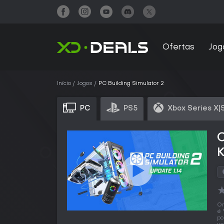
Ofertas
Jog
Início
Jogos
PC Building Simulator 2
PC
PS5
Xbox Series X|
C
O
é
po