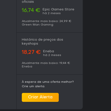
ntas e equipamentos melhores. Avaliações
oficiais
ua reputação, abrindo caminho para jobs mais
na.
Epic Games Store
16,74 €
há 2 meses
de é livre, sem as pressões do negócio.
Atualmente mais baixo:
24,99 €
e, crie rigs high-end, teste limites de
Green Man Gaming
vários benchmarks. Ideal para quem quer
ware sem compromisso e montar PCs
treino.
Histórico de preços dos
keyshops
ter cooling, com mais opções de loops
Eneba
18,27 €
s, CPUs, RAM e placas-mãe. Versões recentes
há 2 meses
pliando o acesso além do PC. Atualizações
Atualmente mais baixo:
19,44 €
o problemas de loading, e aprimoraram a
Eneba
refas mais envolventes, embora alguns jogadores
omparação ao título original.
À espera de uma oferta melhor?
Crie um alerta.
 hardware de PC ou quer aprender o básico de
e lições valiosas com mecânicas realistas e
ntes. Atrai hobbyistas e aspirantes a builders
Criar Alerta
 otimização. O feedback dos jogadores aponta
 com elogios ao valor educativo e progressão
asionais. Com suporte ativo e foco em