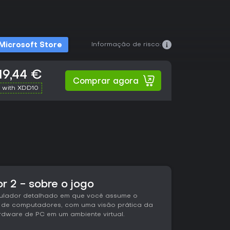
Informação de risco:
Microsoft Store
19,44 €
Comprar agora
 with XDD10
r 2 - sobre o jogo
imulador detalhado em que você assume o
 de computadores, com uma visão prática da
dware de PC em um ambiente virtual.