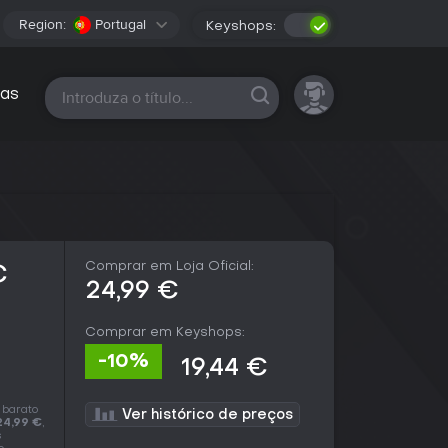
Region:
Portugal
Keyshops:
Todas as plataformas
as
Comprar em Loja Oficial:
C
24,99 €
Comprar em Keyshops:
-10%
19,44 €
 barato
Ver histórico de preços
24,99 €
,
s