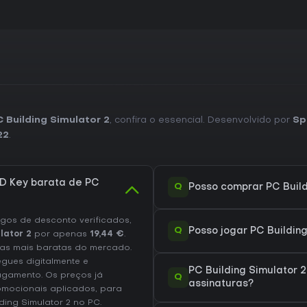
simulação singleplayer, é uma 
relaxada e criativa em vez de aç
 Building Simulator 2
, confira o essencial. Desenvolvido por
Sp
22
.
D Key barata de PC
Q
Posso comprar PC Build
os de desconto verificados,
Q
Posso jogar PC Buildin
lator 2
por apenas
19,44 €
.
as mais baratas do mercado.
egues digitalmente e
PC Building Simulator 
agamento. Os preços já
Q
assinaturas?
omocionais aplicados, para
ding Simulator 2 no
PC
.