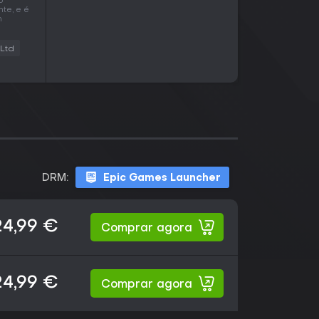
o
nte, e é
m
Ltd
DRM:
Epic Games Launcher
24,99 €
Comprar agora
24,99 €
Comprar agora