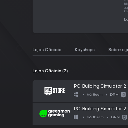
ve
hi
aq
ke
La
Lojas Oficiais
Keyshops
Sobre o 
Lojas Oficiais (2)
PC Building Simulator 2
há 8sem
DRM:
PC Building Simulator 2
há 18sem
DRM: