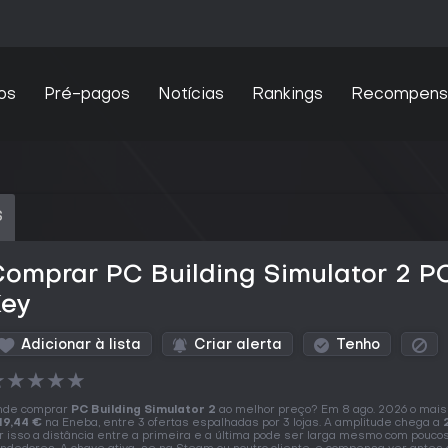
os
Pré-pagos
Notícias
Rankings
Recompens
S
omprar PC Building Simulator 2 P
Key
Adicionar à lista
Criar alerta
Tenho
★
★
★
★
★
nde comprar
PC Building Simulator 2
ao melhor preço? Em 8 ago. 2026 o mais
19,44 €
na Eneba, entre 3 ofertas espalhadas por 3 lojas. A amplitude chega a
r isso a distância entre a primeira e a última pode ser larga mesmo com pouco