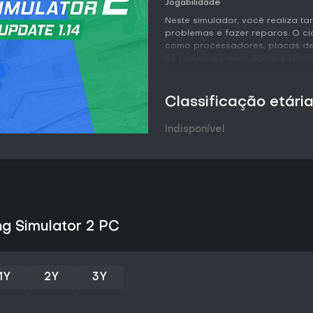
Jogabilidade
Neste simulador, você realiza t
problemas e fazer reparos. O ci
como processadores, placas de 
os passo a passo. Aplique past
cooling e faça overclock no ha
usam benchmarks como 3DMark e
Ferramentas realistas incluem 
Classificação etári
de controle de fans para gerenc
acompanhar o consumo. A custo
Indisponível
tintas spray e stickers para de
o espaço com novas paredes, pi
As mecânicas priorizam o reali
marcas como Intel, AMD e NVIDI
pedidos de clientes, equilibran
eficiência. O jogo simula insta
problemas de hardware, ofere
ng Simulator 2 PC
manutenção de PC sem riscos re
Modos de Jogo
O Career Mode é o coração da
1Y
2Y
3Y
oficina de reparos e a transfo
de clientes, ganhe dinheiro com