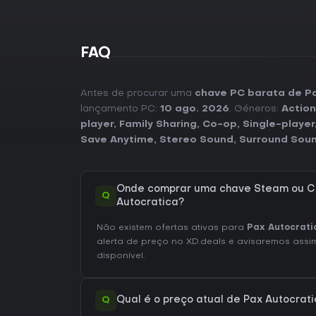
FAQ
Antes de procurar uma
chave PC barata de P
lançamento PC:
10 ago. 2026
. Géneros:
Action
player
,
Family Sharing
,
Co-op
,
Single-player
Save Anytime
,
Stereo Sound
,
Surround Sou
Onde comprar uma chave Steam ou C
Q
Autocratica?
Não existem ofertas ativas para
Pax Autocrati
alerta de preço no XD.deals e avisaremos assim
disponível.
Q
Qual é o preço atual de Pax Autocrat