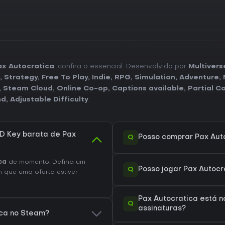
ax Autocratica
, confira o essencial. Desenvolvido por
Multivers
,
Strategy
,
Free To Play
,
Indie
,
RPG
,
Simulation
,
Adventure
,
,
Steam Cloud
,
Online Co-op
,
Captions available
,
Partial C
nd
,
Adjustable Difficulty
.
D Key barata de Pax
Q
Posso comprar Pax Aut
ca
de momento. Defina um
Q
Posso jogar Pax Autoc
 que uma oferta estiver
Pax Autocratica está 
Q
assinaturas?
ica no Steam?