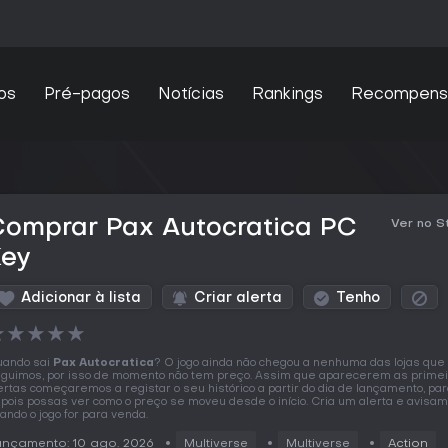
os
Pré-pagos
Notícias
Rankings
Recompens
Comprar Pax Autocratica PC
Ver no 
Key
Adicionar à lista
Criar alerta
Tenho
★
★
★
★
★
ando sai
Pax Autocratica
? O jogo ainda não chegou a nenhuma das lojas que
guimos, por isso de momento não tem preço. Assim que aparecerem as prime
ertas começaremos a registar o seu histórico a partir do dia de lançamento, pa
pois possas ver como o preço se moveu desde o início. Cria um alerta e avisa
ando o jogo for para venda.
nçamento: 10 ago. 2026
Multiverse
Multiverse
Action