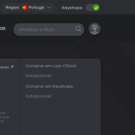
Region:
Portugal
Keyshops:
Todas as plataformas
as
Comprar em Loja Oficial:
Steam
Indisponível
Comprar em Keyshops:
Indisponível
iras
ra que
mos