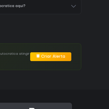
ocratica aqui?
tocratica atingir
Criar Alerta