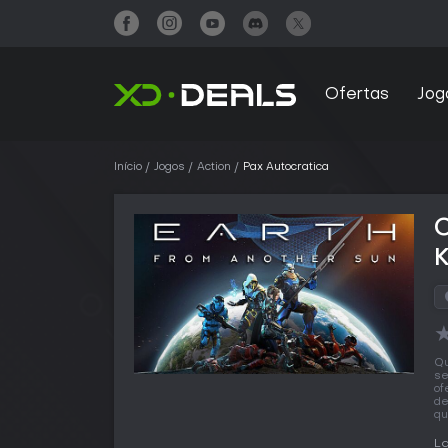
Ofertas
Jog
Início
Jogos
Action
Pax Autocratica
Qu
se
of
de
qu
La