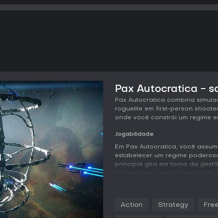
Pax Autocratica - s
Pax Autocratica combina simulaç
roguelite em first-person shoote
onde você constrói um regime e
Jogabilidade
Em Pax Autocratica, você assum
estabelecer um regime poderoso
principal gira em torno da ges
influenciam o Medo, Felicidade,
recorrer a métodos tirânicos co
chibatadas e execuções pública
políticas benevolentes que ofe
Action
Strategy
Free
A construção de base é um pilar