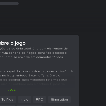
obre o jogo
ão de colônia totalitária com elementos de
r num cenário de ficção científica distópico,
nquanto se envolve em combates táticos.
e o papel do Líder de Auroria, com a missão de
 no fragmentado Sistema Tyris. O ciclo
tão da colônia, implementando reformas que
 Fome e Lealdade dos cidadãos. É possível
mo propaganda, torres de vigilância,
+Mais
s para controlar a população, ou adotar
recem saúde e prosperidade.
 To Play
Indie
RPG
Simulation
 central, partindo de abrigos simples e