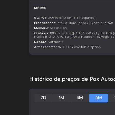
Mínimo:
SO:
WINDOWS® 10 (64-BIT Required)
Processador:
Intel i5-8600 / AMD Ryzen 5 1600x
Memória:
16 GB RAM
Gráficos:
1080p: Nvidia® GTX 1060 6G / RX 480 (6
Nvidia® GTX 1070 8G / AMD Radeon RX Vega 56
DirectX:
Version 11
Armazenamento:
40 GB available space
Histórico de preços de Pax Auto
7D
1M
3M
6M