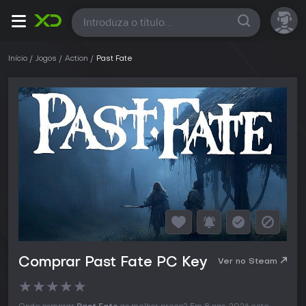
Todas
Início
Jogos
Action
Past Fate
Comprar Past Fate PC Key
Ver no Steam
★
★
★
★
★