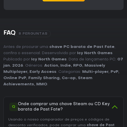
FAQ
8 PERGUNTAS
Antes de procurar uma
chave PC barata de Past Fate
,
confira o essencial. Desenvolvido por
Icy North Games
.
Publicado por
Icy North Games
. Data de lançamento PC:
07
jan. 2026
. Géneros:
Action
,
Indie
,
RPG
,
Massively
Multiplayer
,
Early Access
. Categorias:
Multi-player
,
PvP
,
Online PvP
,
Family Sharing
,
Co-op
,
Steam
Achievements
,
MMO
.
Onde comprar uma chave Steam ou CD Key
Q
barata de Past Fate?
Usando o nosso comparador de preços e códigos de
desconto verificados, pode comprar uma
chave de Past