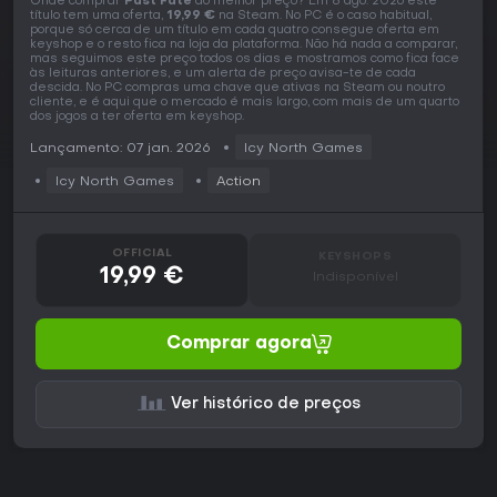
Onde comprar
Past Fate
ao melhor preço? Em 8 ago. 2026 este
título tem uma oferta,
19,99 €
na Steam. No PC é o caso habitual,
porque só cerca de um título em cada quatro consegue oferta em
keyshop e o resto fica na loja da plataforma. Não há nada a comparar,
mas seguimos este preço todos os dias e mostramos como fica face
às leituras anteriores, e um alerta de preço avisa-te de cada
descida. No PC compras uma chave que ativas na Steam ou noutro
cliente, e é aqui que o mercado é mais largo, com mais de um quarto
dos jogos a ter oferta em keyshop.
Lançamento: 07 jan. 2026
Icy North Games
Icy North Games
Action
OFFICIAL
KEYSHOPS
19,99 €
Indisponível
Comprar agora
Ver histórico de preços