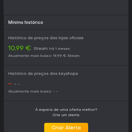
Se você curte erguer impérios, navegar mares e se jogar
em PvP com toques medievais, pode ser ideal para gamers
pacientes que toleram arestas atuais. Quem prefere
Mínimo histórico
experiências polidas talvez espere mais desenvolvimento,
mas o ciclo central de escolhas em um mundo em guerra
atrai entusiastas dedicados de MMORPGs.
Histórico de preços das lojas oficiais
10,99 €
Steam
há 1 meses
Atualmente mais baixo:
19,99 €
Steam
Histórico de preços dos keyshops
-
-
-
Atualmente mais baixo:
-
-
À espera de uma oferta melhor?
Crie um alerta.
Criar Alerta