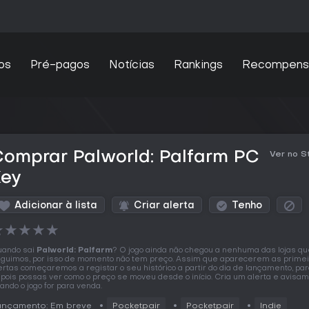
os
Pré-pagos
Notícias
Rankings
Recompens
omprar Palworld: Palfarm PC
Ver no 
Key
Adicionar à lista
Criar alerta
Tenho
★
★
★
★
★
ando sai
Palworld: Palfarm
? O jogo ainda não chegou a nenhuma das lojas q
guimos, por isso de momento não tem preço. Assim que aparecerem as prime
ertas começaremos a registar o seu histórico a partir do dia de lançamento, pa
pois possas ver como o preço se moveu desde o início. Cria um alerta e avisa
ando o jogo for para venda.
ançamento: Em breve
Pocketpair
Pocketpair
Indie