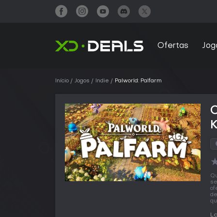
Ofertas
Jog
Início
Jogos
Indie
Palworld: Palfarm
C
Qu
se
of
de
qu
L