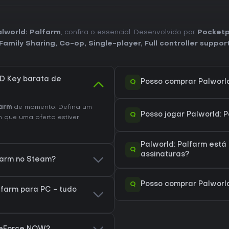
lworld: Palfarm
, confira o essencial. Desenvolvido por
Pocketp
Family Sharing
,
Co-op
,
Single-player
,
Full controller suppor
D Key barata de
Q
Posso comprar Palworl
farm
de momento. Defina um
Q
Posso jogar Palworld: 
 que uma oferta estiver
Palworld: Palfarm está
Q
assinaturas?
lfarm no Steam?
Q
Posso comprar Palworld
lfarm para PC - tudo