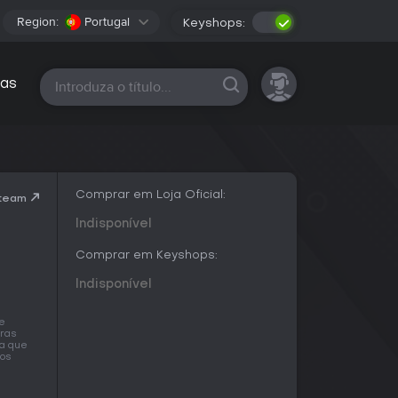
Region:
Portugal
Keyshops:
Todas as plataformas
as
Comprar em Loja Oficial:
Steam
Indisponível
Comprar em Keyshops:
Indisponível
ue
iras
ra que
mos