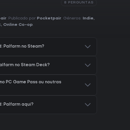
8 PERGUNTAS
air
. Publicado por
Pocketpair
. Géneros:
Indie
,
t
,
Online Co-op
.
d: Palfarm no Steam?
Palfarm no Steam Deck?
 no PC Game Pass ou noutras
: Palfarm aqui?