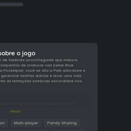
sobre o jogo
or de fazenda aconchegante que mistura
ompanhia de criaturas nas belas Ilhas
a Pocketpair, você se alia a Pals adoráveis e
, gerenciar tarefas diárias e levar uma vida
vita as tentações sombrias escondidas nos
 está em transformar terrenos áridos em
 dos Pals, cada um com habilidades únicas.
+Mais
as específicas, como plantar sementes se forem
manjam de água, ou auxiliar na colheita e na
ion
Multi-player
Family Sharing
Além da agricultura, o jogo envolve criar laços
tes, que podem se aprofundar com Pals e