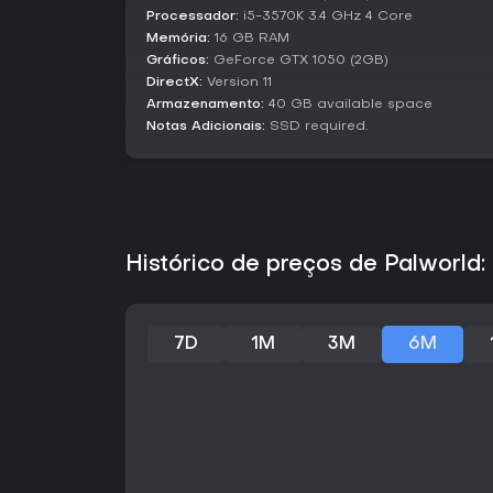
Processador:
i5-3570K 3.4 GHz 4 Core
Memória:
16 GB RAM
Gráficos:
GeForce GTX 1050 (2GB)
DirectX:
Version 11
Armazenamento:
40 GB available space
Notas Adicionais:
SSD required.
Histórico de preços de Palworld:
7D
1M
3M
6M