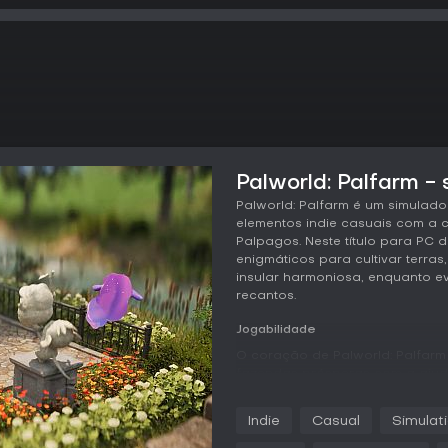
Palworld: Palfarm - 
Palworld: Palfarm é um simulad
elementos indie casuais com a c
Palpagos. Neste título para PC d
enigmáticos para cultivar terras
insular harmoniosa, enquanto e
recantos.
Jogabilidade
O coração de Palworld: Palfarm
fazendas prósperas com a ajuda
Essas criaturas cuidam de taref
boas nisso, irrigar para as que 
Indie
Casual
Simulat
fabricação para as mais hábeis. 
por meio de conversas e presen