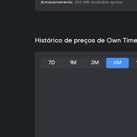
Armazenamento:
250 MB available space
Histórico de preços de Own Tim
7D
1M
3M
6M