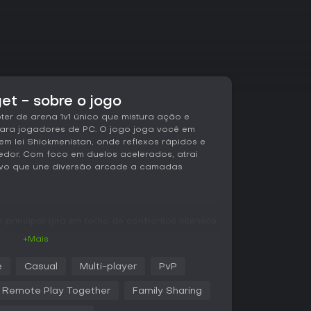
t - sobre o jogo
er de arena 1v1 único que mistura ação e
para jogadores de PC. O jogo joga você em
sem lei Shiokmenistan, onde reflexos rápidos e
edor. Com foco em duelos acelerados, atrai
tivo que une diversão arcade a camadas
 principal gira em torno de confrontos intensos
s jogadores usam uma variedade de armas
+Mais
ilidade, exigindo adaptação imediata e
 rivais. A mecânica funde a tensão de alto risco
e
Casual
Multi-player
PvP
rítmico de clássicos arcade, gerando partidas
mesmo tempo.
Remote Play Together
Family Sharing
itando a entrada de novatos, mas dominar timing