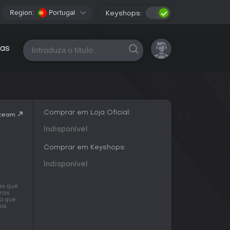
Region:
Portugal
Keyshops:
Todas as plataformas
as
Comprar em Loja Oficial:
Steam
Indisponível
Comprar em Keyshops:
Indisponível
as que
iras
ra que
mos