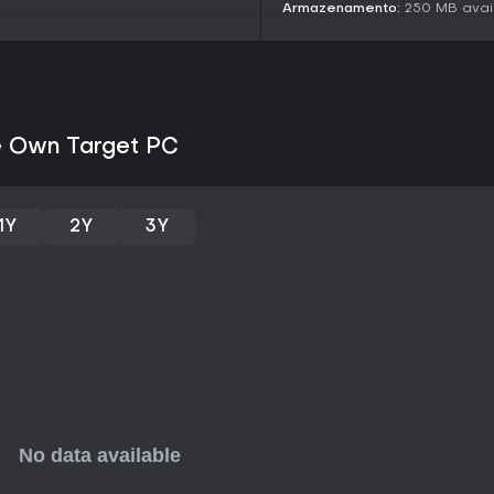
Armazenamento:
250 MB avai
Vale a pena jogar?
Para fãs de jogos de ação e est
Own Target traz uma visão fresc
profundidade para mestres o tor
competitivos e combates absurd
satisfatório sem dinâmicas de 
e Own Target PC
principalmente no online, onde 
rodadas.
No entanto, se você prefere sin
1Y
2Y
3Y
não ser o ideal. É perfeito par
diretos e topa dedicar tempo par