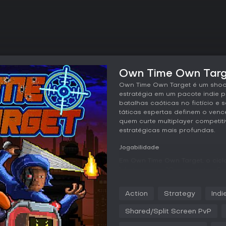
Own Time Own Targe
Own Time Own Target é um shoot
estratégia em um pacote indie 
batalhas caóticas no fictício e 
táticas espertas definem o venc
quem curte multiplayer competi
estratégicas mais profundas.
Jogabilidade
Em Own Time Own Target, o ciclo
1v1 em arenas 2D compactas. O
absurdas que trazem imprevisib
habilidade pura para superar os
Action
Strategy
Indi
dos fighting games com o fluxo 
acessíveis e desafiadoras ao 
Shared/Split Screen PvP
Os controles são diretos, facil