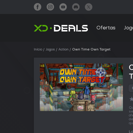
Ofertas
Jog
Início
Jogos
Action
Own Time Own Target
T
Qu
se
of
de
qu
L