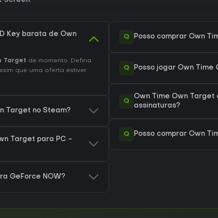
t Screen
.
D Key barata de Own
Q
Posso comprar Own Ti
 Target
de momento. Defina
Q
Posso jogar Own Time
ssim que uma oferta estiver
Own Time Own Target e
Q
assinaturas?
n Target no Steam?
Q
Posso comprar Own Ti
n Target para PC -
ara GeForce NOW?