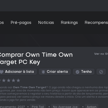
os
Pré-pagos
Notícias
Rankings
Recompens
Comprar Own Time Own
Ver no 
arget PC Key
Adicionar à lista
Criar alerta
Tenho
★
★
★
★
★
ando sai
Own Time Own Target
? O jogo ainda não chegou a nenhuma das loj
guimos, por isso de momento não tem preço. Assim que aparecerem as prime
ertas começaremos a registar o seu histórico a partir do dia de lançamento, pa
pois possas ver como o preço se moveu desde o início. Cria um alerta e avisa
ando o jogo for para venda.
ançamento: 2027
Pink Tail
No Average Joe
Action