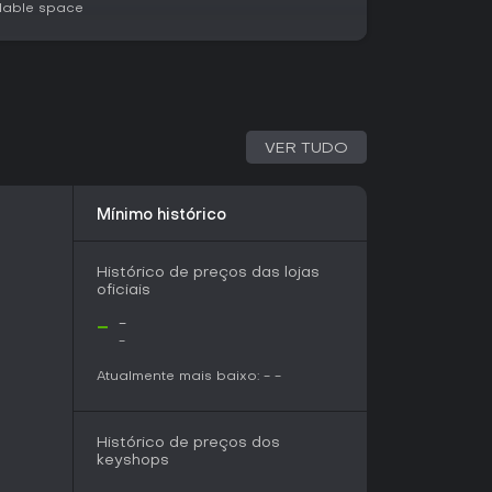
lable space
ratégia com ênfase em multiplayer 1v1, Own Time
a dos arena shooters. A entrada fácil aliada à
na perfeito se você vive para duelos
os baseados em skill. Quem busca PvP rápido e
equipe complexas vai se empolgar,
VER TUDO
rivalidades crescem ao longo de várias
gleplayer ou multiplayer em grande escala, pode
Mínimo histórico
a quem ama o frio na espinha dos confrontos
a refinar as táticas.
Histórico de preços das lojas
oficiais
-
-
-
Atualmente mais baixo:
-
-
Histórico de preços dos
keyshops