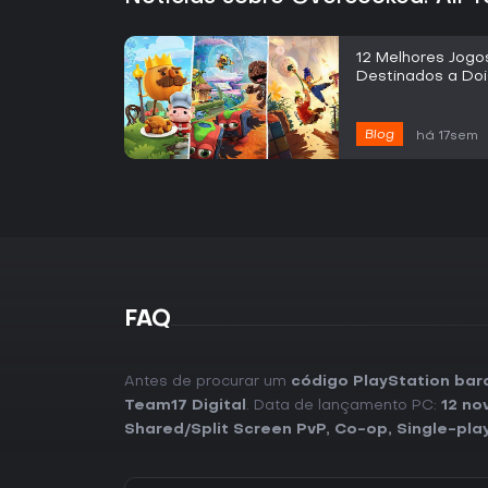
12 Melhores Jog
Destinados a Do
Blog
há 17sem
FAQ
Antes de procurar um
código PlayStation bar
Team17 Digital
. Data de lançamento PC:
12 no
Shared/Split Screen PvP
,
Co-op
,
Single-pla