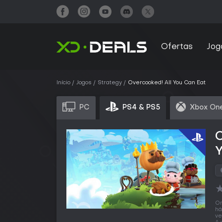
Ofertas
Jog
Início
Jogos
Strategy
Overcooked! All You Can Eat
PC
PS4 & PS5
Xbox One
C
O
há
ve