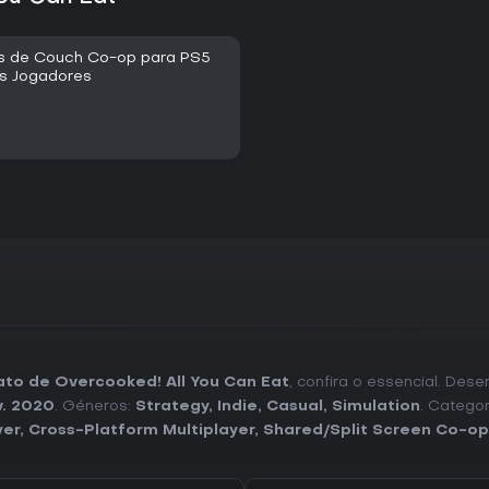
os de Couch Co-op para PS5
is Jogadores
ato de Overcooked! All You Can Eat
, confira o essencial. Des
v. 2020
. Géneros:
Strategy
,
Indie
,
Casual
,
Simulation
. Categor
yer
,
Cross-Platform Multiplayer
,
Shared/Split Screen Co-op