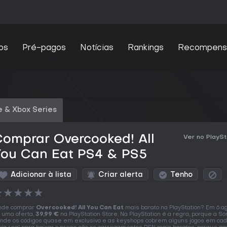
os
Pré-pagos
Notícias
Rankings
Recompens
 & Xbox Series
omprar Overcooked! All
Ver no PlaySt
You Can Eat PS4 & PS5
Adicionar à lista
Criar alerta
Tenho
★
★
★
★
★
nde comprar
Overcooked! All You Can Eat
mais barato na PlayStation? Em 6 a
 uma oferta,
39,99 €
na PlayStation Store. Na PlayStation é a regra, porque a So
nde os códigos quase em exclusivo e as keyshops cobrem alguns jogos em ca