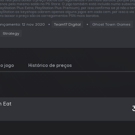
via real para baixar o preço são os carregamentos PSN mais baratos, porque p
nos pelo mesmo saldo na PS Store. O jogo também está incluído numa subscri
layStation Plus Extra, PlayStation Plus Premium), por isso confirma se já não o te
ayStation as keyshops cobrem apenas alguns jogos em cada cem, por isso a via 
ra baixar o preço são os carregamentos PSN mais baratos.
nçamento: 12 nov. 2020
Team17 Digital
Ghost Town Games
Strategy
o jogo
Histórico de preços
n Eat