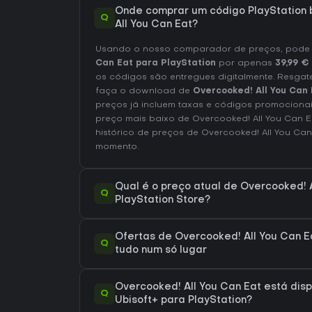
Onde comprar um código PlayStation 
Q
All You Can Eat?
Usando o nosso comparador de preços, pod
Can Eat para PlayStation
por apenas
39,99 €
os códigos são entregues digitalmente. Resgat
faça o download de
Overcooked! All You Can 
preços já incluem taxas e códigos promocionai
preço mais baixo de Overcooked! All You Can 
histórico de preços de Overcooked! All You Can
momento.
Qual é o preço atual de Overcooked! A
Q
PlayStation Store?
Ofertas de Overcooked! All You Can Ea
Q
tudo num só lugar
Overcooked! All You Can Eat está disp
Q
Ubisoft+ para PlayStation?