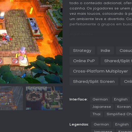
todo o conteúdo adicional, ofe
cozinha. Os jogadores se unem 
vez mais loucos, colocando à p
um ambiente leve e divertido. Co
perfeitamente a grupos em busc
Jogabilidade
Em Overcooked! All You Can Eat, 
uma cozinha sob pressão consta
Strategy
Indie
Casua
jogadores picam ingredientes,
lidam com obstáculos como plat
Online PvP
Shared/Split
comunicação é essencial, já que
eficiente de funções para evit
Cross-Platform Multiplayer
pratos. A versão remasterizada 
tornando cada momento de caos 
Shared/Split Screen
Onl
jogar ingredientes para agiliza
rápido, adicionando estratégia
Interface:
German
English
Recursos de acessibilidade tor
interface escalável, texto adap
Japanese
Korean
garantem apelo amplo. Para nov
Thai
Simplified Ch
dificuldade ao desacelerar os 
das fases, ajudando a desenvol
Legendas:
German
English
Modos de jogo