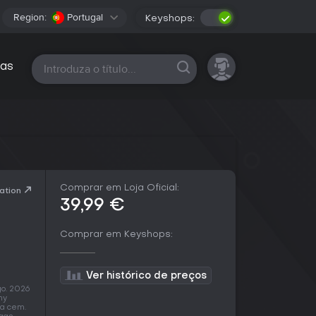
Region:
Portugal
Keyshops:
Todas as plataformas
as
Comprar em Loja Oficial:
ation
39,99 €
Comprar em Keyshops:
Ver histórico de preços
go. 2026
ny
da cem.