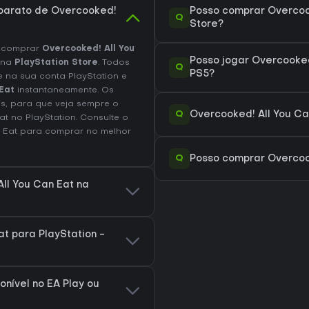
barato de Overcooked!
Posso comprar Overcook
Q
Store?
e comprar
Overcooked! All You
Posso jogar Overcooked
na
PlayStation Store
. Todos
Q
PS5?
e na sua conta PlayStation e
Eat
instantaneamente. Os
s, para que veja sempre o
Q
Overcooked! All You Can
Eat no
PlayStation
. Consulte o
 Eat
para comprar no melhor
Q
Posso comprar Overcook
ll You Can Eat na
t para PlayStation -
onível no EA Play ou