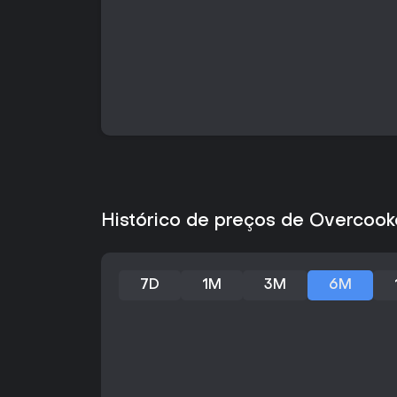
Histórico de preços de Overcook
7D
1M
3M
6M