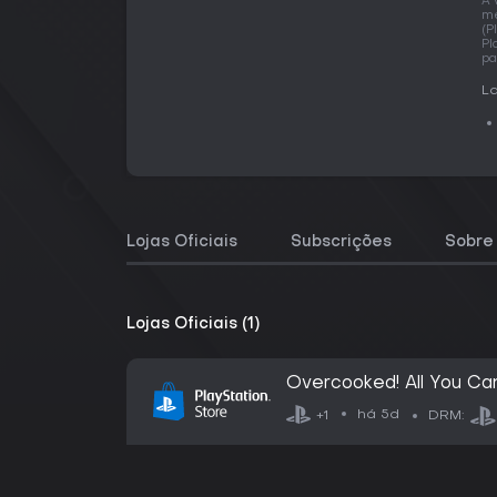
A 
me
(P
Pl
pa
La
Lojas Oficiais
Subscrições
Sobre 
Lojas Oficiais (1)
Overcooked! All You Ca
há 5d
+1
DRM: