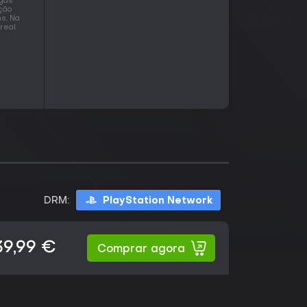
agas
ção
ns. Na
real
DRM:
PlayStation Network
39,99 €
Comprar agora