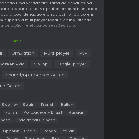
recendo uma verdadeira farra de desafios na
para preparar e servir pratos em cenários cada
rova a coordenação e o raciocínio rápido em
m suporte a multiplayer local e online, atende
a de ação frenética ou sessões solo.
+Mais
o ciclo principal gira em torno de gerenciar
nte do tempo. Equipes de até quatro
l
Simulation
Multi-player
PvP
 cozinham refeições e montam pedidos enquanto
aformas móveis ou pisos escorregadios. A
 Screen PvP
Co-op
Single-player
 as tarefas se sobrepõem, exigindo divisão
ar desastres como queimar comida ou derrubar
Shared/Split Screen Co-op
eleva tudo com visuais aprimorados em 4K,
mais nítido e vibrante. As mecânicas incluem
ine Co-op
r processos e corridas para se locomover
 ao meio da bagunça.
Spanish - Spain
French
Italian
nam a experiência mais inclusiva. Opções como
tado para dislexia e ajustes para daltonismo
Polish
Portuguese - Brazil
Russian
atos na série, o modo assistido reduz a
inese
Traditional Chinese
tempos de receitas e estender os cronômetros
ver habilidades sem frustração excessiva.
Spanish - Spain
French
Italian