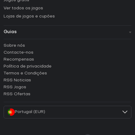
Jogos grátis
Ver todos os jogos
Lojas de jogos e cupões
Guias
FAQ
Sobre nós
Guias e tutoriais
Contacte-nos
Como ativar uma CD Key Steam?
Recompensas
Como ativar uma CD Key Epic Games?
Política de privacidade
Termos e Condições
Como ativar uma CD Key GOG?
RSS Noticias
Como ativar uma CD Key Ubisoft Connect?
RSS Jogos
Como ativar uma CD Key EA App?
RSS Ofertas
Como ativar uma CD Key Battle.net?
Portugal (EUR)