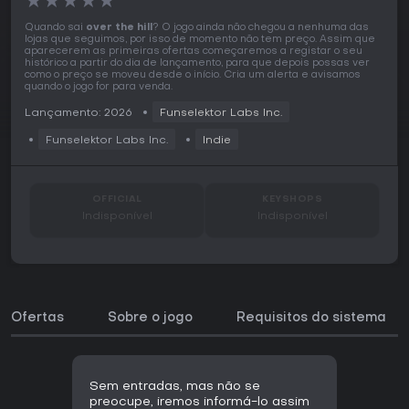
★
★
★
★
★
Quando sai
over the hill
? O jogo ainda não chegou a nenhuma das
lojas que seguimos, por isso de momento não tem preço. Assim que
aparecerem as primeiras ofertas começaremos a registar o seu
histórico a partir do dia de lançamento, para que depois possas ver
como o preço se moveu desde o início. Cria um alerta e avisamos
quando o jogo for para venda.
Lançamento: 2026
Funselektor Labs Inc.
Funselektor Labs Inc.
Indie
OFFICIAL
KEYSHOPS
Indisponível
Indisponível
Ofertas
Sobre o jogo
Requisitos do sistema
Sem entradas, mas não se
preocupe, iremos informá-lo assim