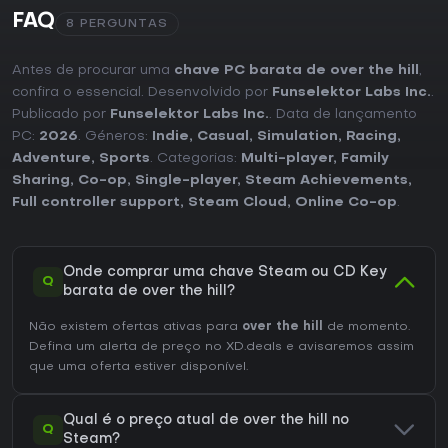
FAQ
8 PERGUNTAS
Antes de procurar uma
chave PC barata de over the hill
,
confira o essencial. Desenvolvido por
Funselektor Labs Inc.
.
Publicado por
Funselektor Labs Inc.
. Data de lançamento
PC:
2026
. Géneros:
Indie
,
Casual
,
Simulation
,
Racing
,
Adventure
,
Sports
. Categorias:
Multi-player
,
Family
Sharing
,
Co-op
,
Single-player
,
Steam Achievements
,
Full controller support
,
Steam Cloud
,
Online Co-op
.
Onde comprar uma chave Steam ou CD Key
Q
barata de over the hill?
Não existem ofertas ativas para
over the hill
de momento.
Defina um alerta de preço no XD.deals e avisaremos assim
que uma oferta estiver disponível.
Qual é o preço atual de over the hill no
Q
Steam?