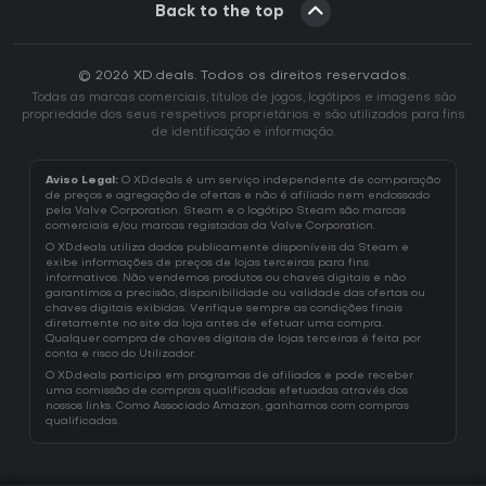
Back to the top
© 2026 XD.deals. Todos os direitos reservados.
Todas as marcas comerciais, títulos de jogos, logótipos e imagens são
propriedade dos seus respetivos proprietários e são utilizados para fins
de identificação e informação.
Aviso Legal:
O XD.deals é um serviço independente de comparação
de preços e agregação de ofertas e não é afiliado nem endossado
pela Valve Corporation. Steam e o logótipo Steam são marcas
comerciais e/ou marcas registadas da Valve Corporation.
O XD.deals utiliza dados publicamente disponíveis da Steam e
exibe informações de preços de lojas terceiras para fins
informativos. Não vendemos produtos ou chaves digitais e não
garantimos a precisão, disponibilidade ou validade das ofertas ou
chaves digitais exibidas. Verifique sempre as condições finais
diretamente no site da loja antes de efetuar uma compra.
Qualquer compra de chaves digitais de lojas terceiras é feita por
conta e risco do Utilizador.
O XD.deals participa em programas de afiliados e pode receber
uma comissão de compras qualificadas efetuadas através dos
nossos links. Como Associado Amazon, ganhamos com compras
qualificadas.