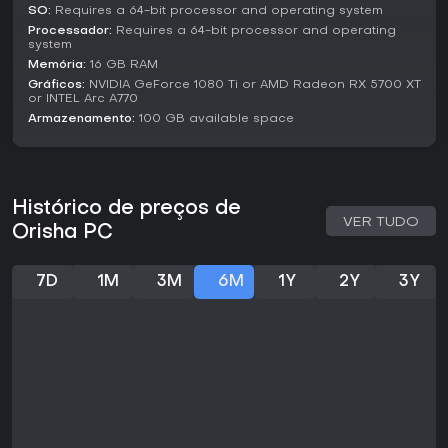
SO:
Requires a 64-bit processor and operating system
lançado. Se você curte mitologia misturada a narrativa
interativa e elementos co-op, vale adicionar à wishlist para
Processador:
Requires a 64-bit processor and operating
system
o lançamento.
Memória:
16 GB RAM
Gráficos:
NVIDIA GeForce 1080 Ti or AMD Radeon RX 5700 XT
or INTEL Arc A770
Armazenamento:
100 GB available space
Histórico de preços de
VER TUDO
Orisha PC
7D
1M
3M
6M
1Y
2Y
3Y