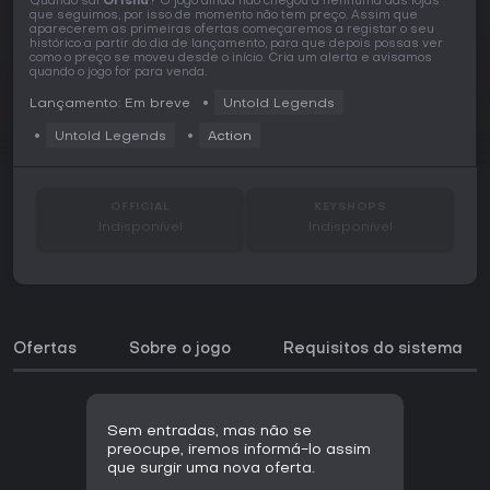
Quando sai
Orisha
? O jogo ainda não chegou a nenhuma das lojas
que seguimos, por isso de momento não tem preço. Assim que
aparecerem as primeiras ofertas começaremos a registar o seu
histórico a partir do dia de lançamento, para que depois possas ver
como o preço se moveu desde o início. Cria um alerta e avisamos
quando o jogo for para venda.
Lançamento: Em breve
Untold Legends
Untold Legends
Action
OFFICIAL
KEYSHOPS
Indisponível
Indisponível
Ofertas
Sobre o jogo
Requisitos do sistema
Sem entradas, mas não se
preocupe, iremos informá-lo assim
que surgir uma nova oferta.