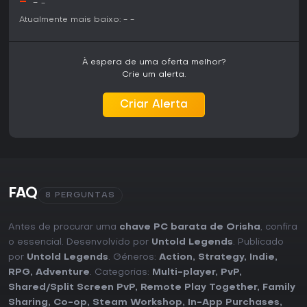
-
-
-
Atualmente mais baixo:
-
-
À espera de uma oferta melhor?
Crie um alerta.
Criar Alerta
FAQ
8 PERGUNTAS
Antes de procurar uma
chave PC barata de Orisha
, confira
o essencial. Desenvolvido por
Untold Legends
. Publicado
por
Untold Legends
. Géneros:
Action
,
Strategy
,
Indie
,
RPG
,
Adventure
. Categorias:
Multi-player
,
PvP
,
Shared/Split Screen PvP
,
Remote Play Together
,
Family
Sharing
,
Co-op
,
Steam Workshop
,
In-App Purchases
,