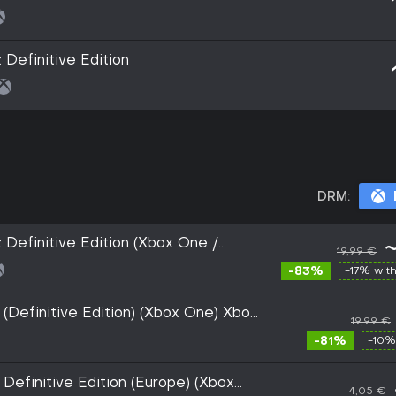
: Definitive Edition
DRM:
: Definitive Edition (Xbox One /
19,99 €
Live Key - EU
-83%
-17% wit
 (Definitive Edition) (Xbox One) Xbox
19,99 €
-81%
-10%
 Definitive Edition (Europe) (Xbox
4,05 €