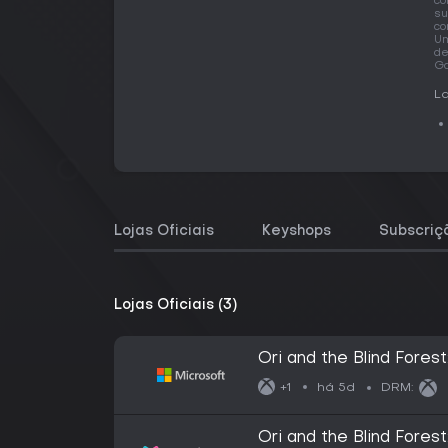
co
su
co
Um
de
Ga
La
Lojas Oficiais
Keyshops
Subscriç
Lojas Oficiais (3)
Ori and the Blind Forest
há 5d
+1
DRM:
Ori and the Blind Fores