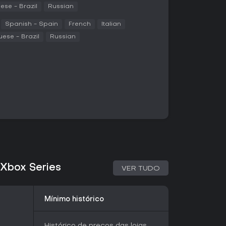
 Entre os principais mecânicas estão o bashing
ese - Brazil
Russian
anhar impulso, saltos carregados para alcançar
e sustentado e o stomp para romper superfícies
Spanish - Spain
French
Italian
ese - Brazil
Russian
olta a áreas já visitadas após obter novas
hados pelo mapa permitem viagem rápida entre
a
o repetições em sessões mais longas. O
 em relação ao movimento, mas exige timing
ilidades contra grupos de inimigos ou ameaças
gadores. As sequências de fuga testam o
adquiridas sob pressão, muitas vezes exigindo
rota ideal. A Definitive Edition inclui duas novas
ue permite um impulso rápido para frente e pode
 ataques, e Light Burst, que lança projéteis
sipar a praga ou iluminar alvos.
 mapa e revelam mais da história por meio de
s inéditas. Essas áreas se integram
& Xbox Series
VER TUDO
, incentivando runs de conclusão total com a
élulas de habilidade.
Mínimo histórico
ificuldade que ajustam o dano causado pelos
 do jogador, a frequência de checkpoints em
Histórico de preços das lojas