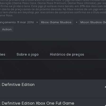
nfirma primeiro se o título está no Game Pass. O jogo também está incluído nu
bscrição (Game Pass Core, Game Pass Premium, Game Pass Ultimate), por is
nfirma se já não o tens. Este jogo já esteve mais barato, em 81% dos dias com d
 alerta de preço avisa-te da próxima descida. Na Xbox menos de um jogo em 
z tem oferta em keyshop, por isso antes de comprares confirma se o título está
me Pass.
nçamento: 11 mar. 2016
Xbox Game Studios
Moon Studios 
Action
ões
Sobre o jogo
Histórico de preços
: Definitive Edition
t: Definitive Edition Xbox One Full Game