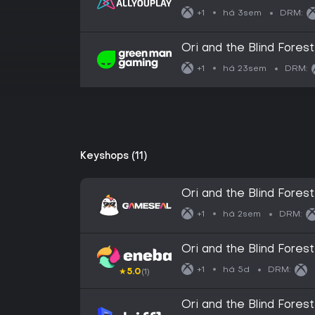
há 3sem
+1
DRM:
Ori and the Blind Forest
há 23sem
+1
DRM:
Keyshops (11)
Ori and the Blind Forest
Xbox Series X|S) Xbox 
há 2sem
+1
DRM:
Ori and the Blind Forest
Live Key EUROPE
há 5d
+1
DRM:
★
5.0
(1)
Ori and the Blind Forest