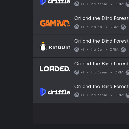
One) - Xbox Live - Digi
há 6sem
+1
DRM:
Ori and the Blind Fores
(Xbox One/Series)
há 5d
+1
DRM:
Ori and the Blind Fores
CD Key
há 5d
+1
DRM:
Ori and the Blind Fores
há 3sem
+1
DRM:
Ori and the Blind Forest
Xbox Live - Digital Key
há 6sem
+1
DRM: