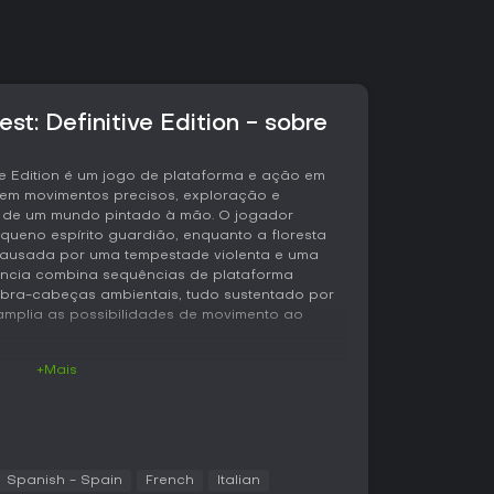
est: Definitive Edition - sobre
tive Edition é um jogo de plataforma e ação em
em movimentos precisos, exploração e
o de um mundo pintado à mão. O jogador
queno espírito guardião, enquanto a floresta
 causada por uma tempestade violenta e uma
ência combina sequências de plataforma
ebra-cabeças ambientais, tudo sustentado por
amplia as possibilidades de movimento ao
+Mais
rcorrer áreas interligadas repletas de perigos,
veis. Ori começa com ações básicas, como
a espiritual de curto alcance. Conforme
 desbloqueadas por meio de uma árvore de
rada com spirit light obtido de inimigos
Spanish - Spain
French
Italian