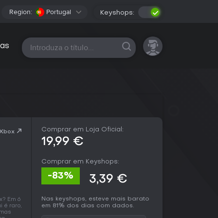
Region:
Portugal
Keyshops:
Todas as plataformas
as
Comprar em Loja Oficial:
 Xbox
19,99 €
Comprar em Keyshops:
-83%
3,39 €
Nas keyshops, esteve mais barato
x? Em 6
em 81% dos dias com dados.
 é raro,
 mas