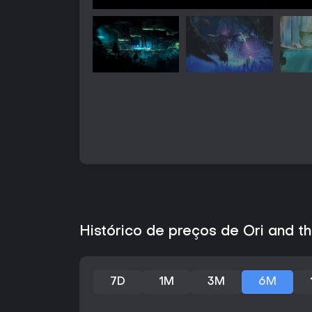
Histórico de preços de Ori and th
7D
1M
3M
6M