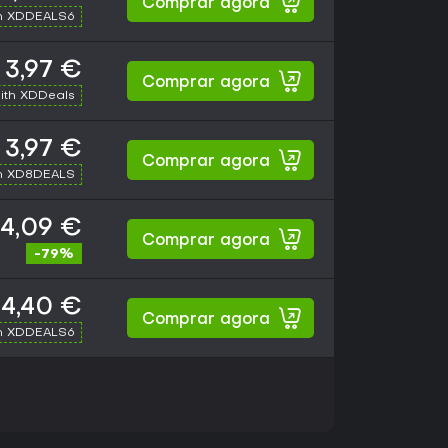
Comprar agora
h XDDEALS6
3,97 €
Comprar agora
ith XDDeals
3,97 €
Comprar agora
h XD8DEALS
4,09 €
Comprar agora
-79%
4,40 €
Comprar agora
h XDDEALS6