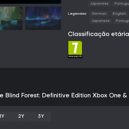
derrotados e orbes escondidos.
Japanese
Portugu
em inimigos ou projéteis para g
maior altura, planeio com agarr
Legendas:
German
English
ou atordoar adversários.
Japanese
Portugu
A exploração recompensa quem v
habilidades. Spirit wells espal
Classificação etári
locais já descobertos, reduzind
combate fica em segundo plano
preciso e uso criativo das hab
ambientais, como lasers e esma
domínio das habilidades recém-
várias tentativas até encontrar a 
habilidades exclusivas: Dash, q
ser aprimorado para uso aéreo e
explosivos de luz capazes de dis
Dois novos ambientes ampliam o
narrativa ambiental e sequência
e Blind Forest: Definitive Edition Xbox One 
naturalmente ao mundo existente
coleta de todos os segredos e c
Modos de jogo
1Y
2Y
3Y
O jogo oferece três níveis de d
inimigos, o consumo de energia