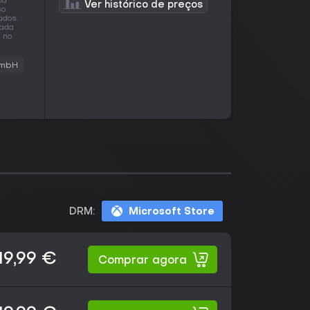
ma
Ver histórico de preços
so
ados.
cada
 no
GmbH
DRM:
Microsoft Store
19,99 €
Comprar agora