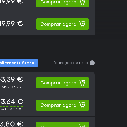
19,99 €
Comprar agora
19,99 €
Comprar agora
Informação de risco:
Microsoft Store
~3,39 €
Comprar agora
h SEAL17XDD
3,64 €
Comprar agora
 with XDD10
3,80 €