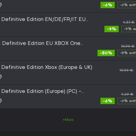
tal Key
-6%
-6% wit
t Definitive Edition EN/DE/FR/IT EU
4,37 €
-9%
-9% w
t: Definitive Edition EU XBOX One
19,99 €
-80%
-8% wit
t Definitive Edition Xbox (Europe & UK)
19,99 €
 Definitive Edition (Europe) (PC) -
4,69 €
-6%
-6% wit
+Mais