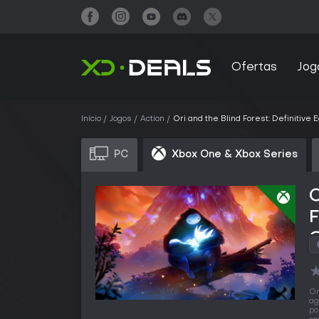
Ofertas
Jog
Início
Jogos
Action
Ori and the Blind Forest: Definitive E
PC
Xbox One & Xbox Series
C
F
O
ag
po