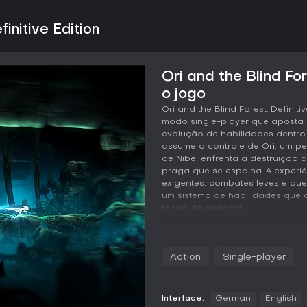
finitive Edition
Ori and the Blind For
o jogo
Ori and the Blind Forest: Defini
modo single-player que aposta 
evolução de habilidades dentr
assume o controle de Ori, um pe
de Nibel enfrenta a destruição
praga que se espalha. A experi
exigentes, combates leves e qu
um sistema de habilidades que 
longo da jornada.
Jogabilidade
O ciclo principal consiste em pe
Action
Single-player
plataformas móveis e colecioná
saltar e usar um ataque de cham
avança, novas ferramentas são
habilidades que pode ser aprimo
Interface:
German
English