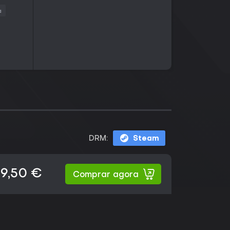
a
DRM:
Steam
19,50 €
Comprar agora