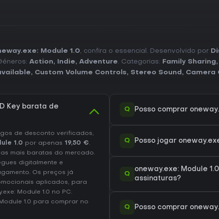
neway.exe: Module 1.0
, confira o essencial. Desenvolvido por
Di
 Géneros:
Action
,
Indie
,
Adventure
. Categorias:
Family Sharing
vailable
,
Custom Volume Controls
,
Stereo Sound
,
Camera 
D Key barata de
Q
Posso comprar oneway.
os de desconto verificados,
Q
Posso jogar oneway.ex
ule 1.0
por apenas
19,50 €
.
as mais baratas do mercado.
egues digitalmente e
oneway.exe: Module 1.
agamento. Os preços já
Q
assinaturas?
omocionais aplicados, para
.exe: Module 1.0 no
PC
.
Module 1.0
para comprar no
Q
Posso comprar oneway.