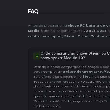
FAQ
Antes de procurar uma
chave PC barata de o
Media
. Data de lançamento PC:
22 out. 2025
.
controller support
,
Steam Cloud
,
Captions a
Onde comprar uma chave Steam ou C
Q
oneway.exe: Module 1.0?
Usando o nosso comparador de preços e códig
pode comprar uma
chave de oneway.exe: Mod
Esta oferta está disponível na
Steam
e é uma d
Todas as chaves listadas no XD.deals são entr
disponíveis para download imediato após o p
incluem taxas de processamento e códigos pr
que veja sempre o preço mais baixo de oneway
Consulte o
histórico de preços de oneway.exe: 
melhor momento.