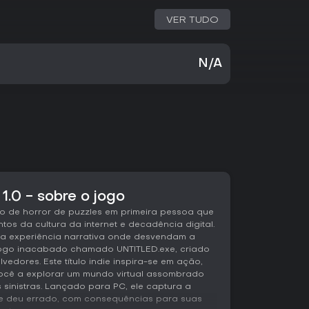
VER TUDO
N/A
1.0 - sobre o jogo
go de horror de puzzles em primeira pessoa que
os da cultura da internet e decadência digital.
 experiência narrativa onde desvendam a
m jogo inacabado chamado UNTITLED.exe, criado
edores. Este título indie inspira-se em ação,
você a explorar um mundo virtual assombrado
 sinistras. Lançado para PC, ele captura a
ue deu errado, com consequências para suas