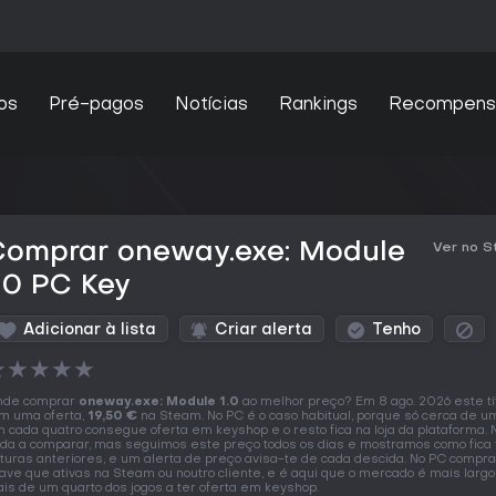
os
Pré-pagos
Notícias
Rankings
Recompens
Comprar oneway.exe: Module
Ver no 
.0 PC Key
Adicionar à lista
Criar alerta
Tenho
★
★
★
★
★
nde comprar
oneway.exe: Module 1.0
ao melhor preço? Em 8 ago. 2026 este tí
m uma oferta,
19,50 €
na Steam. No PC é o caso habitual, porque só cerca de um 
 cada quatro consegue oferta em keyshop e o resto fica na loja da plataforma. 
da a comparar, mas seguimos este preço todos os dias e mostramos como fica 
ituras anteriores, e um alerta de preço avisa-te de cada descida. No PC compr
ave que ativas na Steam ou noutro cliente, e é aqui que o mercado é mais largo
is de um quarto dos jogos a ter oferta em keyshop.