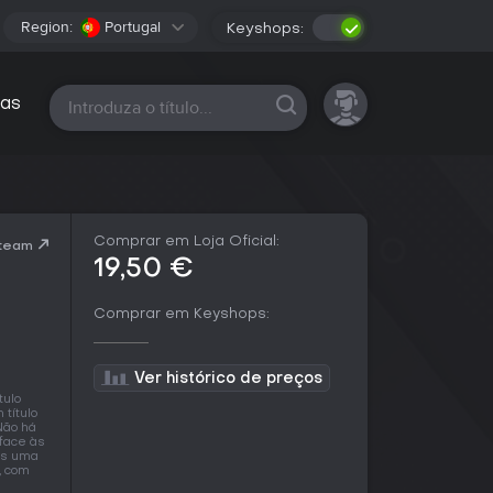
Region:
Portugal
Keyshops:
Todas as plataformas
as
Comprar em Loja Oficial:
Steam
19,50 €
Comprar em Keyshops:
Ver histórico de preços
tulo
título
Não há
face às
as uma
, com