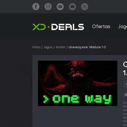
Ofertas
Jog
Início
Jogos
Action
oneway.exe: Module 1.0
1
O
te
em
na
le
ch
ma