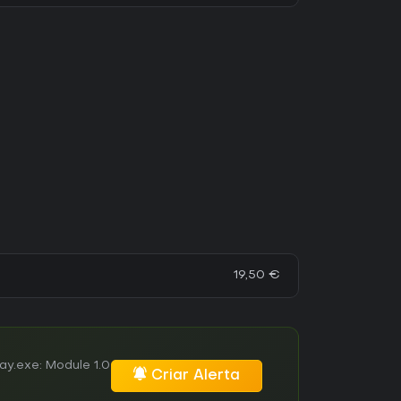
19,50 €
y.exe: Module 1.0
Criar Alerta