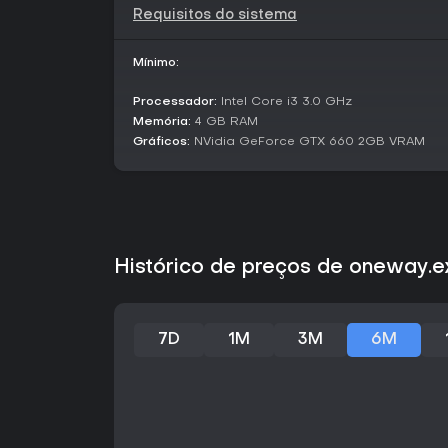
Requisitos do sistema
Mínimo:
Processador:
Intel Core i3 3.0 GHz
Memória:
4 GB RAM
Gráficos:
NVidia GeForce GTX 660 2GB VRAM
Histórico de preços de oneway.e
7D
1M
3M
6M