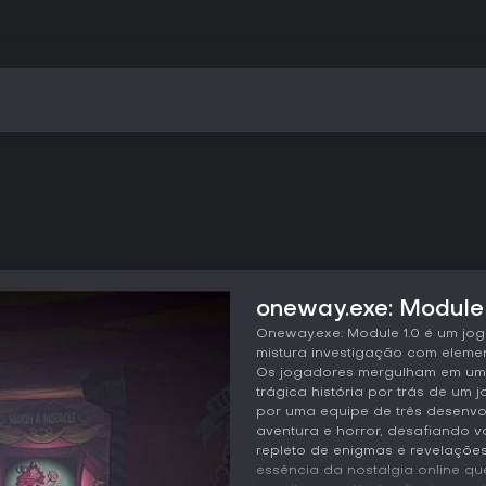
k
oneway.exe: Module 
Oneway.exe: Module 1.0 é um jo
mistura investigação com element
Os jogadores mergulham em uma
trágica história por trás de u
por uma equipe de três desenvolv
aventura e horror, desafiando 
repleto de enigmas e revelações
essência da nostalgia online q