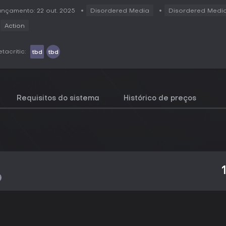
nçamento: 22 out. 2025
Disordered Media
Disordered Medi
Action
tacritic:
tbd
tbd
Requisitos do sistema
Histórico de preços