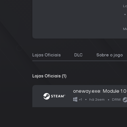
La
Me
Lojas Oficiais
DLC
Sobre o jogo
Lojas Oficiais (1)
oneway.exe: Module 1.0
há 2sem
+1
DRM: