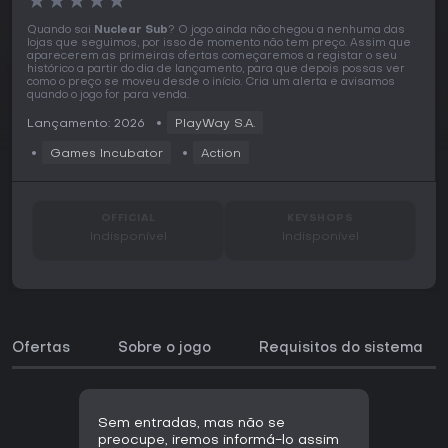
★
★
★
★
★
Quando sai
Nuclear Sub
? O jogo ainda não chegou a nenhuma das
lojas que seguimos, por isso de momento não tem preço. Assim que
aparecerem as primeiras ofertas começaremos a registar o seu
histórico a partir do dia de lançamento, para que depois possas ver
como o preço se moveu desde o início. Cria um alerta e avisamos
quando o jogo for para venda.
Lançamento: 2026
PlayWay S.A.
Games Incubator
Action
OFFICIAL
KEYSHOPS
Indisponível
Indisponível
Ofertas
Sobre o jogo
Requisitos do sistema
Sem entradas, mas não se
preocupe, iremos informá-lo assim