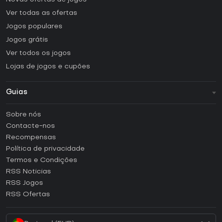
Ver todas as ofertas
Jogos populares
Jogos grátis
Ver todos os jogos
Lojas de jogos e cupões
Guias
FAQ
Sobre nós
Guias e tutoriais
Contacte-nos
Como ativar uma CD Key Steam?
Recompensas
Como ativar uma CD Key Epic Games?
Política de privacidade
Termos e Condições
Como ativar uma CD Key GOG?
RSS Noticias
Como ativar uma CD Key Ubisoft Connect?
RSS Jogos
Como ativar uma CD Key EA App?
RSS Ofertas
Como ativar uma CD Key Battle.net?