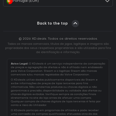
Portugal (EUR)
Back to the top
© 2026 XD.deals. Todos os direitos reservados.
Todas as marcas comerciais, títulos de jogos, logótipos e imagens são
propriedade dos seus respetivos proprietários e são utilizados para fins
de identificação e informação.
Aviso Legal:
O XD.deals é um serviço independente de comparação
de preços e agregação de ofertas e não é afiliado nem endossado
pela Valve Corporation. Steam e o logótipo Steam são marcas
comerciais e/ou marcas registadas da Valve Corporation.
O XD.deals utiliza dados publicamente disponíveis da Steam e
exibe informações de preços de lojas terceiras para fins
informativos. Não vendemos produtos ou chaves digitais e não
garantimos a precisão, disponibilidade ou validade das ofertas ou
chaves digitais exibidas. Verifique sempre as condições finais
diretamente no site da loja antes de efetuar uma compra.
Qualquer compra de chaves digitais de lojas terceiras é feita por
conta e risco do Utilizador.
O XD.deals participa em programas de afiliados e pode receber
uma comissão de compras qualificadas efetuadas através dos