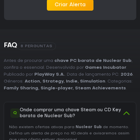
Criar Alerta
FAQ
8 PERGUNTAS
Antes de procurar uma
chave PC barata de Nuclear Sub
,
confira o essencial. Desenvolvido por
Games Incubator
.
Publicado por
PlayWay S.A.
. Data de lançamento PC:
2026
.
Géneros:
Action
,
Strategy
,
Indie
,
Simulation
. Categorias:
Family Sharing
,
Single-player
,
Steam Achievements
.
Onde comprar uma chave Steam ou CD Key
Q
barata de Nuclear Sub?
Não existem ofertas ativas para
Nuclear Sub
de momento.
Defina um alerta de preço no XD.deals e avisaremos assim
que uma oferta estiver disponível.