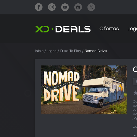
Ofertas
Jog
Início
Jogos
Free To Play
Nomad Drive
Qu
po
co
po
jo
L