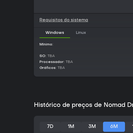
Requisitos do sistema
Windows
Linux
Mínimo:
SO:
TBA
Processador:
TBA
Gráficos:
TBA
Histórico de preços de Nomad D
7D
1M
3M
6M