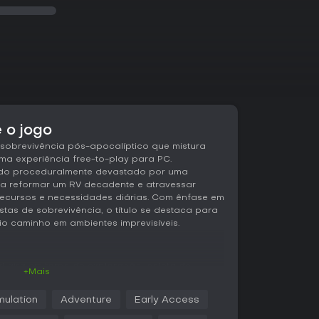
 o jogo
sobrevivência pós-apocalíptico que mistura
ma experiência free-to-play para PC.
o proceduralmente devastado por uma
ê a reformar um RV decadente e atravessar
recursos e necessidades diárias. Com ênfase em
tas de sobrevivência, o título se destaca para
o caminho em ambientes imprevisíveis.
l gira em torno de exploração, coleta de
+Mais
lo em um vasto cenário pós-apocalíptico em
a com um RV surrado que precisa de reparos
mulation
Adventure
Early Access
móvel funcional. Revire estradas e locais
ais, use-os para consertar e personalizar