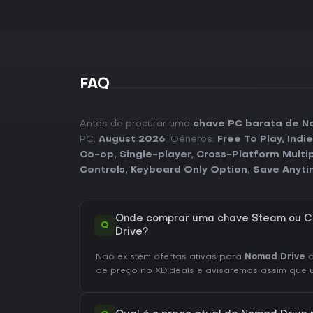
FAQ
Antes de procurar uma
chave PC barata de N
PC:
August 2026
. Géneros:
Free To Play
,
Indie
Co-op
,
Single-player
,
Cross-Platform Multi
Controls
,
Keyboard Only Option
,
Save Anyt
Onde comprar uma chave Steam ou C
Q
Drive?
Não existem ofertas ativas para
Nomad Drive
d
de preço no XD.deals e avisaremos assim que um