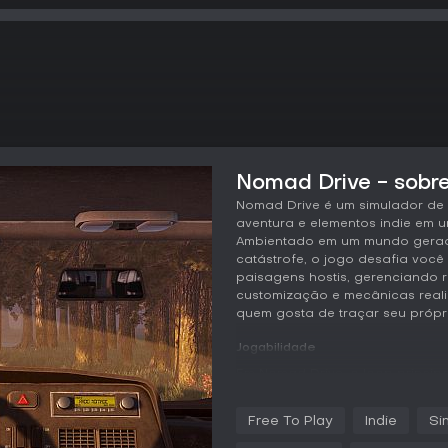
Nomad Drive - sobre
Nomad Drive é um simulador de 
aventura e elementos indie em u
Ambientado em um mundo gerad
catástrofe, o jogo desafia voc
paisagens hostis, gerenciando 
customização e mecânicas realis
quem gosta de traçar seu própri
Jogabilidade
Em Nomad Drive, o loop principa
recursos e manutenção do veícu
constante mudança. Você começ
Free To Play
Indie
Si
e upgrades para virar uma casa 
abandonados em busca de materi