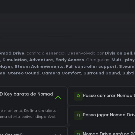
omad Drive
, confira o essencial. Desenvolvido por
Division Bell
.
,
Simulation
,
Adventure
,
Early Access
. Categorias:
Multi-play
player
,
Steam Achievements
,
Full controller support
,
Steam
ime
,
Stereo Sound
,
Camera Comfort
,
Surround Sound
,
Subti
D Key barata de Nomad
Q
Posso comprar Nomad 
e momento. Defina um alerta
Q
Posso jogar Nomad Dri
a oferta estiver disponível.
Q
Nomad Drive está no P