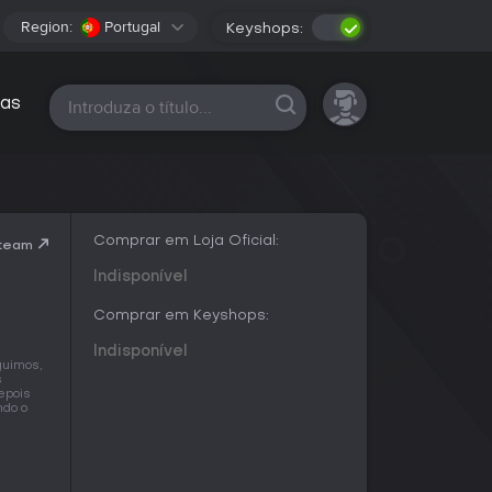
Region:
Portugal
Keyshops:
Todas as plataformas
as
Comprar em Loja Oficial:
Steam
Indisponível
Comprar em Keyshops:
Indisponível
guimos,
s
epois
ndo o