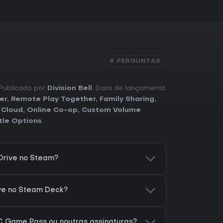
8 PERGUNTAS
 Publicado por
Division Bell
. Data de lançamento
er
,
Remote Play Together
,
Family Sharing
,
 Cloud
,
Online Co-op
,
Custom Volume
tle Options
.
Drive no Steam?
ve no Steam Deck?
C Game Pass ou noutras assinaturas?