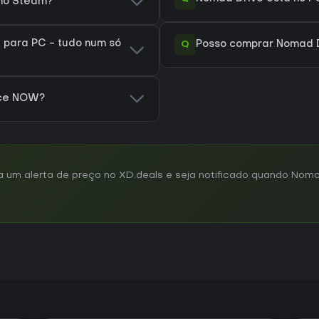
 no Steam?
 para PC - tudo num só
Q
Posso comprar Nomad D
rce NOW?
um alerta de preço no XD.deals e seja notificado quando Nomad