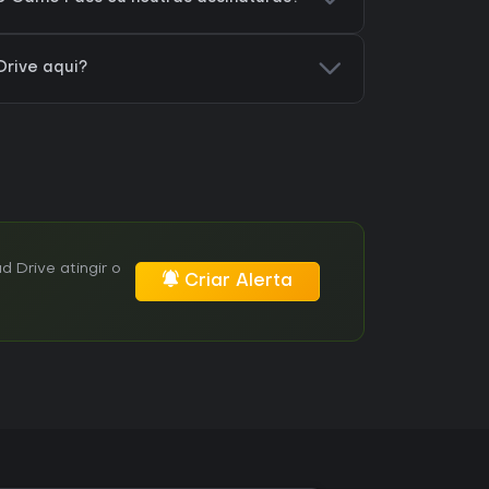
rive aqui?
 Drive atingir o
Criar Alerta