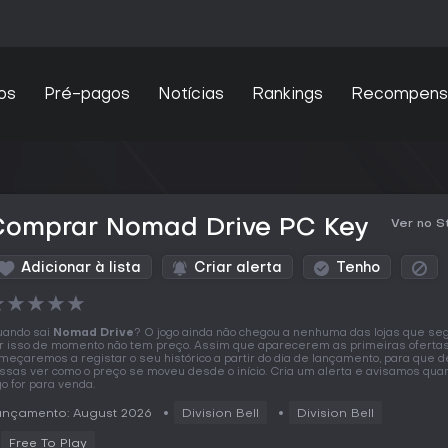
os
Pré-pagos
Notícias
Rankings
Recompens
Comprar Nomad Drive PC Key
Ver no 
Adicionar à lista
Criar alerta
Tenho
★
★
★
★
★
ando sai
Nomad Drive
? O jogo ainda não chegou a nenhuma das lojas que se
r isso de momento não tem preço. Assim que aparecerem as primeiras oferta
meçaremos a registar o seu histórico a partir do dia de lançamento, para que d
ssas ver como o preço se moveu desde o início. Cria um alerta e avisamos qua
go for para venda.
ançamento: August 2026
Division Bell
Division Bell
Free To Play